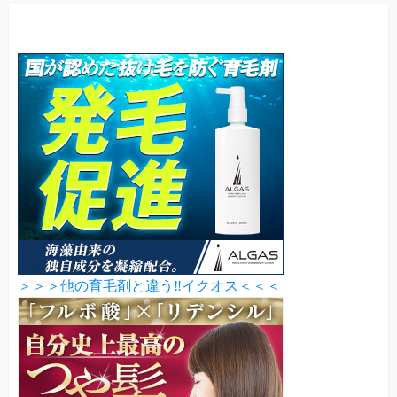
＞＞＞他の育毛剤と違う‼イクオス＜＜＜