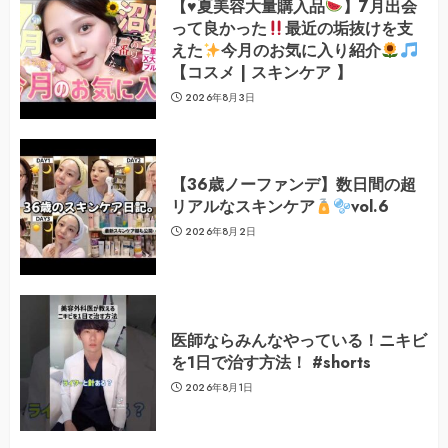
【
♥️
夏美容大量購入品
】7月出会
って良かった
最近の垢抜けを支
えた
今月のお気に入り紹介
【コスメ | スキンケア 】
2026年8月3日
【36歳ノーファンデ】数日間の超
リアルなスキンケア
vol.6
2026年8月2日
医師ならみんなやっている！ニキビ
を1日で治す方法！ #shorts
2026年8月1日