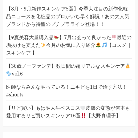
【8月・9月新作スキンケア5選】今季大注目の新作化粧
品ニュースを化粧品のプロがいち早く解説！あの大人気
ブランドから待望のプチプラライン登場！！
【
♥️
夏美容大量購入品
】7月出会って良かった
最近の
垢抜けを支えた
今月のお気に入り紹介
【コスメ |
スキンケア 】
【36歳ノーファンデ】数日間の超リアルなスキンケア
vol.6
医師ならみんなやっている！ニキビを1日で治す方法！
#shorts
【リピ買い】もはや人生ベスコス
皮膚の変態が何本も
愛用するリピ買いスキンケア16選
【大野真理子】