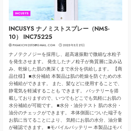
INCUSYS
INCUSYS ナノミストスプレー（NMS-
10） INC75225
PIKAKICHI2015@GMAIL.COM
2023年3月21日
ナノテクノジーを採用し、超高速振動で微細な水粒子
を発生させます。 発生したナノ粒子が角質層に染み込
み、乾燥した肌の奥深くまで水分を供給します。 【商
品仕様】 ■水分補給 本製品は肌の乾燥を防ぐための水
分補給ができます。 また、髪などに使用することで、
静電気を軽減することも できます。 バッテリーを搭
載しておりますので、いつでもどこでも気軽にお肌の
水分補給が可能です。 ■水分・油分テスト 肌の水分・
油分のチェックができます。 本体側面についた端子を
お肌に当てることにより、 気軽にお肌の水分、油分量
が確認できます。 ■モバイルバッテリー 本製品はモバ