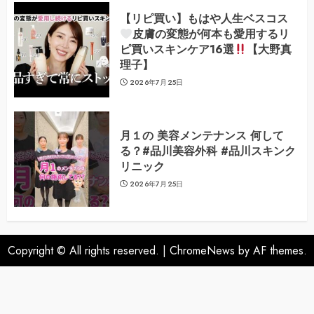
【リピ買い】もはや人生ベスコス
皮膚の変態が何本も愛用するリ
ピ買いスキンケア16選
【大野真
理子】
2026年7月25日
月１の 美容メンテナンス 何して
る？#品川美容外科 #品川スキンク
リニック
2026年7月25日
Copyright © All rights reserved.
|
ChromeNews
by AF themes.