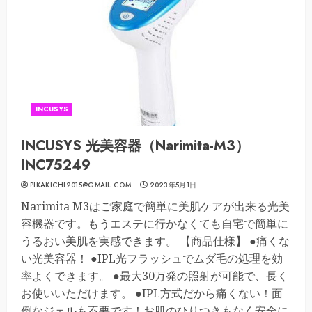
INCUSYS
INCUSYS 光美容器（Narimita-M3）
INC75249
PIKAKICHI2015@GMAIL.COM
2023年5月1日
Narimita M3はご家庭で簡単に美肌ケアが出来る光美
容機器です。もうエステに行かなくても自宅で簡単に
うるおい美肌を実感できます。 【商品仕様】 ●痛くな
い光美容器！ ●IPL光フラッシュでムダ毛の処理を効
率よくできます。 ●最大30万発の照射が可能で、長く
お使いいただけます。 ●IPL方式だから痛くない！面
倒なジェルも不要です！お肌のひりつきもなく安全に