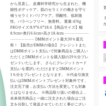
から見直し、皮膚科学研究から生まれた、機
能性ボディケア。肌のセラミドの働きを守り
補うセラミドバリアケア。弱酸性、低刺激
性。パラベンフリー、無香料。 重量:476g
PKGサイズ:8.9*6.6*18.4 【商品サイズ】幅
8.9cm×奥行6.6cm×高さ18.4cm -----------------
----------------- DMMポイント最大30％還元
祭！ 【販売がDMMの場合】 クレジットまた
はDMMポイント支払いで対象商品をご購入い
ただくとDMMポイントを購入額の29％分プレ
ゼントいたします。 さらにクレジットカード
支払いを選択いただけますとDMMポイント
1％分をプレゼントとなります。 ※代金引換支
払いはDMMポイントプレゼント対象外です。
注文完了後，お支払い方法を変更しても対象
とはなりません。 ※商品取り扱いの都合上，
未来発売商品と一緒に注文された場合はご注
文を分割して発送させていただく事がござい