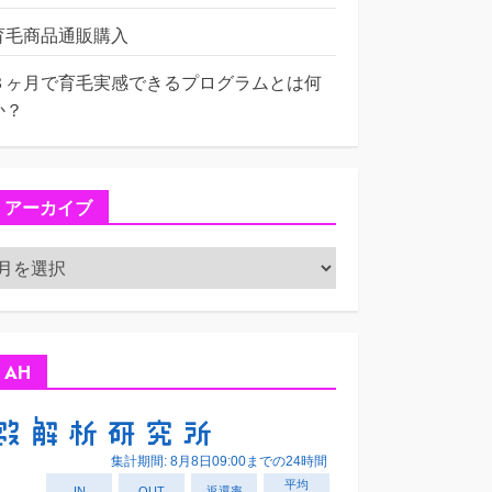
育毛商品通販購入
３ヶ月で育毛実感できるプログラムとは何
か？
アーカイブ
ア
ー
カ
イ
ブ
AH