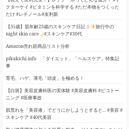
クターケイ #ビタミンを科学する #ただ本物をつくった
だけ #レチノール#友利新
【35歳】肌年齢23歳のスキンケア日記
旅行中の
night skin care
#スキンケア#30代
Amazon売れ筋商品リスト分析
pikakichi.info 「ダイエット」「ヘルスケア」特集記
事
育毛、ハゲ、薄毛「頭皮」を極める！
【白斑】美容皮膚科医の実体験 #美容皮膚科 #ピコトー
ニング #医療事故
肌荒れを「美容液」でどうにかしようとすると... #美容 #
スキンケア #40代美容