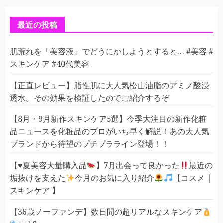
リ
ー
最近の投稿
肌荒れを「美容液」でどうにかしようとすると… #美容 #
スキンケア #40代美容
【正直レビュー】脂性肌に大人気松山油脂のアミノ酸浸
透水。その効果を検証したのでご紹介するぞ
【8月・9月新作スキンケア5選】今季大注目の新作化粧
品ニュースを化粧品のプロがいち早く解説！あの大人気
ブランドから待望のプチプラライン登場！！
【
♥️
夏美容大量購入品
】7月出会って良かった
最近の
垢抜けを支えた
今月のお気に入り紹介
【コスメ |
スキンケア 】
【36歳ノーファンデ】数日間の超リアルなスキンケア