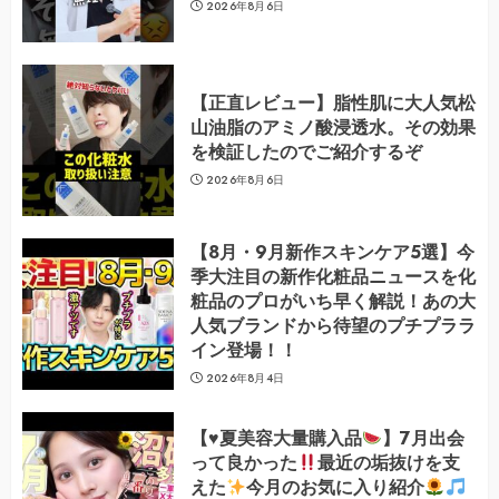
2026年8月6日
【正直レビュー】脂性肌に大人気松
山油脂のアミノ酸浸透水。その効果
を検証したのでご紹介するぞ
2026年8月6日
【8月・9月新作スキンケア5選】今
季大注目の新作化粧品ニュースを化
粧品のプロがいち早く解説！あの大
人気ブランドから待望のプチプララ
イン登場！！
2026年8月4日
【
♥️
夏美容大量購入品
】7月出会
って良かった
最近の垢抜けを支
えた
今月のお気に入り紹介