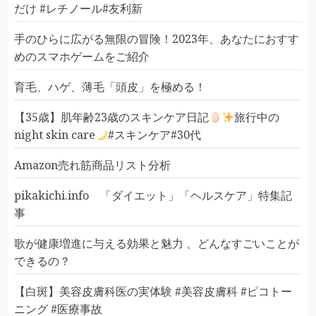
だけ #レチノール#友利新
手のひらに広がる無限の冒険！2023年、あなたにおすす
めのスマホゲームをご紹介
育毛、ハゲ、薄毛「頭皮」を極める！
【35歳】肌年齢23歳のスキンケア日記
旅行中の
night skin care
#スキンケア#30代
Amazon売れ筋商品リスト分析
pikakichi.info 「ダイエット」「ヘルスケア」特集記
事
歌が健康増進に与える効果と魅力 、どんなすごいことが
できるの？
【白斑】美容皮膚科医の実体験 #美容皮膚科 #ピコトー
ニング #医療事故