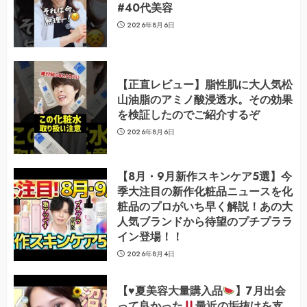
#40代美容
2026年8月6日
【正直レビュー】脂性肌に大人気松
山油脂のアミノ酸浸透水。その効果
を検証したのでご紹介するぞ
2026年8月6日
【8月・9月新作スキンケア5選】今
季大注目の新作化粧品ニュースを化
粧品のプロがいち早く解説！あの大
人気ブランドから待望のプチプララ
イン登場！！
2026年8月4日
【
♥️
夏美容大量購入品
】7月出会
って良かった
最近の垢抜けを支