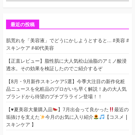
テ
ゴ
リ
ー
最近の投稿
肌荒れを「美容液」でどうにかしようとすると… #美容 #
スキンケア #40代美容
【正直レビュー】脂性肌に大人気松山油脂のアミノ酸浸
透水。その効果を検証したのでご紹介するぞ
【8月・9月新作スキンケア5選】今季大注目の新作化粧
品ニュースを化粧品のプロがいち早く解説！あの大人気
ブランドから待望のプチプラライン登場！！
【
♥️
夏美容大量購入品
】7月出会って良かった
最近の
垢抜けを支えた
今月のお気に入り紹介
【コスメ |
スキンケア 】