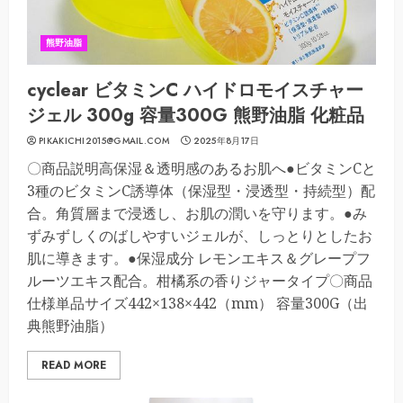
熊野油脂
cyclear ビタミンC ハイドロモイスチャー
ジェル 300g 容量300G 熊野油脂 化粧品
PIKAKICHI2015@GMAIL.COM
2025年8月17日
〇商品説明高保湿＆透明感のあるお肌へ●ビタミンCと
3種のビタミンC誘導体（保湿型・浸透型・持続型）配
合。角質層まで浸透し、お肌の潤いを守ります。●み
ずみずしくのばしやすいジェルが、しっとりとしたお
肌に導きます。●保湿成分 レモンエキス＆グレープフ
ルーツエキス配合。柑橘系の香りジャータイプ〇商品
仕様単品サイズ442×138×442（mm） 容量300G（出
典熊野油脂）
READ MORE