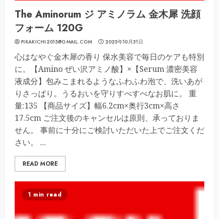
The Aminorum ジ アミノラム 金木犀 洗顔
フォーム 120G
PIKAKICHI2015@GMAIL.COM
2025年10月31日
心はなやぐ金木犀の香り 保水美容で毎日のケアも特別
に。【Amino ぜい沢アミノ酸】×【Serum 濃密美容
液成分】包みこまれるようなふわふわ泡で、洗いあが
りさっぱり。うるおいを守りすべすべなお肌に。 重
量:135 【商品サイズ】幅6.2cm×奥行3cm×高さ
17.5cm ご注文後のキャンセルは原則、承っておりま
せん。 事前に十分にご検討いただいた上でご注文くだ
さい。 ...
READ MORE
1 min read