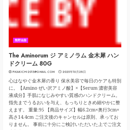
熊野油脂
The Aminorum ジ アミノラム 金木犀 ハン
ドクリーム 80G
PIKAKICHI2015@GMAIL.COM
2025年10月28日
心はなやぐ金木犀の香り 保水美容で毎日のケアも特別
に。【Amino ぜい沢アミノ酸】×【Serum 濃密美容
液成分】手肌になじみやすい質感のハンドクリーム。
指先までうるおいを与え、もっちりときめ細やかに整
えます。 重量:95 【商品サイズ】幅6.2cm×奥行3cm×
高さ14.4cm ご注文後のキャンセルは原則、承ってお
りません。 事前に十分にご検討いただいた上でご注文