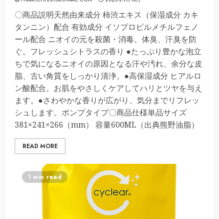
〇商品説明天然由来成分 柿渋エキス（保湿成分 カキ
タンニン）配合 有効成分 イソプロピルメチルフェノ
ール配合 ニオイの元を殺菌・消毒。体臭、汗臭を防
ぐ。フレッシュシトラスの香り ●たっぷり豊かな泡立
ちで気になるニオイの原因となる汗や汚れ、余分な皮
脂、古い角質をしっかり清浄。●高保湿成分 ヒアルロ
ン酸配合。お肌をやさしくケアしてハリとツヤを与え
ます。●さわやかな香りが広がり、気分までリフレッ
シュします。ポンプタイプ〇商品仕様単品サイズ
381×241×266（mm） 容量600ML（出典熊野油脂）
READ MORE
1 min read