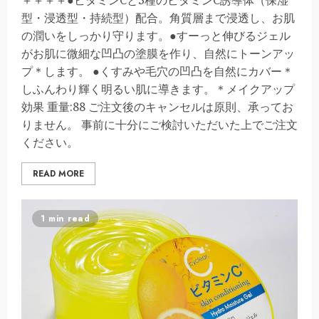
＋＋＋＋●ビタミンCと3種のビタミンC誘導体（保湿
型・浸透型・持続型）配合。角質層まで浸透し、お肌
の潤いをしっかり守ります。●すーっと伸びるジェル
がお肌に微細な凹凸の塗膜を作り、自然にトーンアッ
プ＊します。 ●くすみや毛穴の凹凸を自然にカバー＊
しふんわり輝く明るい肌に導きます。＊メイクアップ
効果 重量:88 ご注文後のキャンセルは原則、承ってお
りません。 事前に十分にご検討いただいた上でご注文
ください。
READ MORE
1 min read