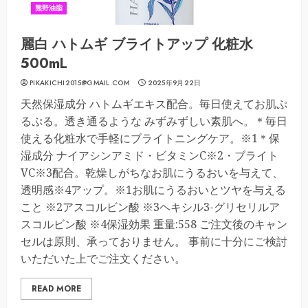
熊野油脂
麗白 ハトムギ ブライトアップ 化粧水
500mL
PIKAKICHI2015@GMAIL.COM
2025年9月22日
天然保湿成分 ハトムギエキス配合。毎日使えてお肌ぷ
るぷる。透き通るような みずみずしい素肌へ。＊毎日
使える化粧水で手軽にブライトニングケア。※1＊保
湿成分 ナイアシンアミド・ビタミンC※2・ブライト
VC※3配合。乾燥しがちなお肌にうるおいを与えて、
透明感※4アップ。※1お肌にうるおいとツヤを与える
こと ※2アスコルビン酸 ※3ヘキシル3-グリセリルア
スコルビン酸 ※4保湿効果 重量:558 ご注文後のキャン
セルは原則、承っておりません。 事前に十分にご検討
いただいた上でご注文ください。
READ MORE