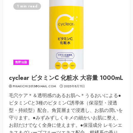
1 min read
熊野油脂
cyclear ビタミンC 化粧水 大容量 1000mL
PIKAKICHI2015@GMAIL.COM
2025年8月11日
毛穴ケア＊＆透明感のあるお肌へ＊うるおいによる●
ビタミンCと3種のビタミンC誘導体（保湿型・浸透
型・持続型）配合。角質層まで浸透し、お肌の潤いを
守ります。●みずみずしくキメの細かいお肌に整え、
お顔だけでなく全身に使えます。●保湿成分 レモンエ
キス＆グレープフルーツエキス配合。柑橘系の香り。