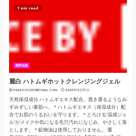
1 min read
熊野油脂
麗白 ハトムギホットクレンジングジェル
PIKAKICHI2015@GMAIL.COM
2025年12月17日
天然保湿成分 ハトムギエキス配合。透き通るようなみ
ずみずしい素肌へ。＊ハトムギエキス（保湿成分）配
合でお肌のうるおいを守ります。＊とろける‘温感ジェ
ル’がメイクや気になる毛穴汚れになじみ、やさしく落
とします。＊鉱物油は使用しておりません。 重