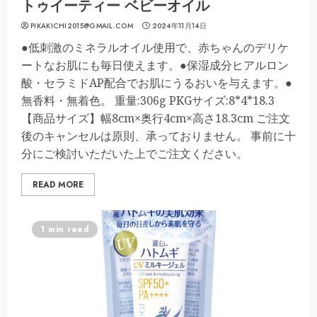
トゥイーティー ベビーオイル
PIKAKICHI2015@GMAIL.COM
2024年11月14日
●低刺激のミネラルオイル使用で、赤ちゃんのデリケ
ートなお肌にも毎日使えます。●保湿成分ヒアルロン
酸・セラミドAP配合でお肌にうるおいを与えます。●
無香料・無着色。 重量:306g PKGサイズ:8*4*18.3
【商品サイズ】幅8cm×奥行4cm×高さ18.3cm ご注文
後のキャンセルは原則、承っておりません。 事前に十
分にご検討いただいた上でご注文ください。
READ MORE
1 min read