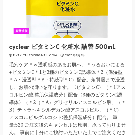
熊野油脂
cyclear ビタミンC 化粧水 詰替 500mL
PIKAKICHI2015@GMAIL.COM
2025年9月9日
毛穴ケア＊＆透明感のあるお肌へ。＊うるおいによる
●ビタミンC＊1と3種のビタミンC誘導体＊2（保湿型
＊A・浸透型＊B・持続型＊C）配合。角質層まで浸透
し、お肌の潤いを守ります。〈ビタミンC〉（＊1アス
コルビン酸:整肌保湿成分）配合〈3種のビタミンC誘
導体〉（＊2（＊A）グリセリルアスコルビン酸、（＊
B）テトラへキシルデカン酸アスコルビル、（＊C）
アスコルビルグルコシド:整肌保湿成分）配合。 重
量:520 ご注文後のキャンセルは原則、承っておりませ
ん。 事前に十分にご検討いただいた上でご注文くださ