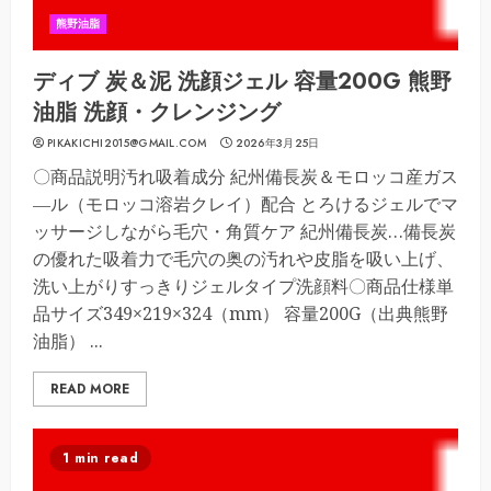
熊野油脂
ディブ 炭＆泥 洗顔ジェル 容量200G 熊野
油脂 洗顔・クレンジング
PIKAKICHI2015@GMAIL.COM
2026年3月25日
〇商品説明汚れ吸着成分 紀州備長炭＆モロッコ産ガス
―ル（モロッコ溶岩クレイ）配合 とろけるジェルでマ
ッサージしながら毛穴・角質ケア 紀州備長炭…備長炭
の優れた吸着力で毛穴の奥の汚れや皮脂を吸い上げ、
洗い上がりすっきりジェルタイプ洗顔料〇商品仕様単
品サイズ349×219×324（mm） 容量200G（出典熊野
油脂） ...
READ MORE
1 min read