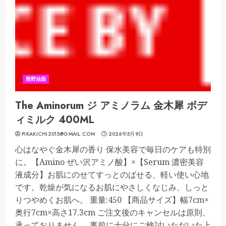
熊野油脂
The Aminorum ジ アミノラム 金木犀 ボデ
ィミルク 400ML
PIKAKICHI2015@GMAIL.COM
2026年5月9日
心はなやぐ金木犀の香り 保水美容で毎日のケアも特別
に。【Amino ぜい沢アミノ酸】×【Serum 濃密美容
液成分】お肌にのせてすっとのばせる、軽い使い心地
です。乾燥が気になるお肌にやさしくなじみ、しっと
りつやめくお肌へ。 重量:450 【商品サイズ】幅7cm×
奥行7cm×高さ17.3cm ご注文後のキャンセルは原則、
承っておりません。 事前に十分にご検討いただいた上