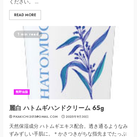
ください。 ...
READ MORE
1 min read
熊野油脂
麗白 ハトムギハンドクリーム 65g
PIKAKICHI2015@GMAIL.COM
2025年9月30日
天然保湿成分 ハトムギエキス配合。透き通るようなみ
ずみずしい手肌に。＊かさつきがちな指先までたっぷ