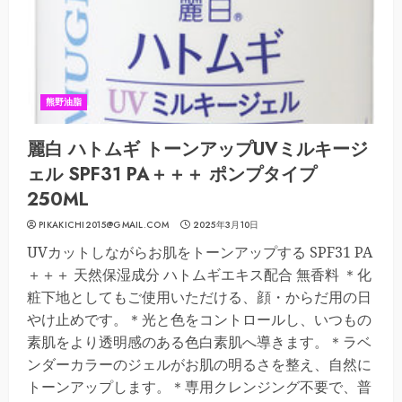
熊野油脂
麗白 ハトムギ トーンアップUVミルキージ
ェル SPF31 PA＋＋＋ ポンプタイプ
250ML
PIKAKICHI2015@GMAIL.COM
2025年3月10日
UVカットしながらお肌をトーンアップする SPF31 PA
＋＋＋ 天然保湿成分 ハトムギエキス配合 無香料 ＊化
粧下地としてもご使用いただける、顔・からだ用の日
やけ止めです。＊光と色をコントロールし、いつもの
素肌をより透明感のある色白素肌へ導きます。＊ラベ
ンダーカラーのジェルがお肌の明るさを整え、自然に
トーンアップします。＊専用クレンジング不要で、普