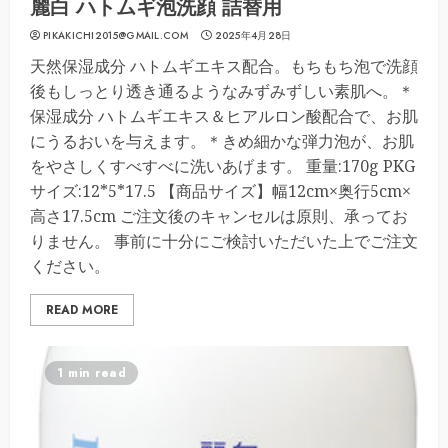
麗白 ハトムギ泡洗顔 詰替用
PIKAKICHI2015@GMAIL.COM
2025年4月28日
天然保湿成分 ハトムギエキス配合。もちもち泡で洗顔
後もしっとり透き通るようなみずみずしい素肌へ。＊
保湿成分 ハトムギエキス＆ヒアルロン酸配合で、お肌
にうるおいを与えます。＊きめ細かな弾力泡が、お肌
をやさしくすべすべに洗いあげます。 重量:170g PKG
サイズ:12*5*17.5 【商品サイズ】幅12cm×奥行5cm×
高さ17.5cm ご注文後のキャンセルは原則、承ってお
りません。 事前に十分にご検討いただいた上でご注文
ください。
READ MORE
1 min read