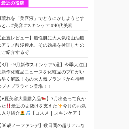
ー
最近の投稿
肌荒れを「美容液」でどうにかしようとす
ると… #美容 #スキンケア #40代美容
【正直レビュー】脂性肌に大人気松山油脂
のアミノ酸浸透水。その効果を検証したの
でご紹介するぞ
【8月・9月新作スキンケア5選】今季大注目
の新作化粧品ニュースを化粧品のプロがい
ち早く解説！あの大人気ブランドから待望
のプチプラライン登場！！
【
♥️
夏美容大量購入品
】7月出会って良か
った
最近の垢抜けを支えた
今月のお気
に入り紹介
【コスメ | スキンケア 】
【36歳ノーファンデ】数日間の超リアルな