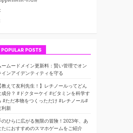
:
:
POPULAR POSTS
ムームードメイン更新料：賢い管理でオン
ラインアイデンティティを守る
【教えて友利先生！】レチノールってどん
な成分？ #ドクターケイ #ビタミンを科学す
る #ただ本物をつくっただけ #レチノール#
友利新
手のひらに広がる無限の冒険！2023年、あ
なたにおすすめのスマホゲームをご紹介