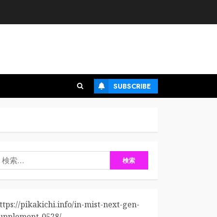
SUBSCRIBE
検
:
ttps://pikakichi.info/in-mist-next-gen-
upplement-0528/