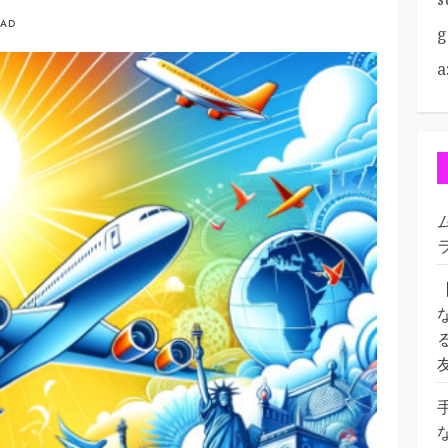
EAD
g
a