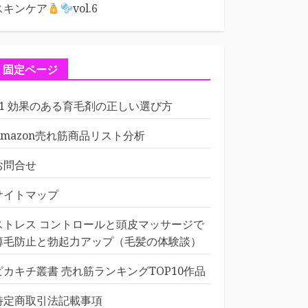
スキンケア
vol.6
固定ページ
01 効果のある育毛剤の正しい選び方
Amazon売れ筋商品リスト分析
お問合せ
サイトマップ
ストレス コントロールと頭皮マッサージで
薄毛防止と勃起力アップ（毛髪の体験談）
ピカキチ叢書 売れ筋ランキングTOP10作品
特定商取引法記載事項