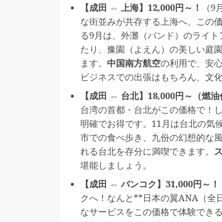
【成田 ⇔ 上海】12,000円～！
（9
な街並みが共存する上海へ、この
る9月は、外灘（バンド）のライト
たり、豫園（よえん）の美しい庭
ます。
中国南方航空
の利用で、安
ビジネスでの出張はもちろん、文
【成田 ⇔ 台北】18,000円～（燃
台湾の首都・台北がこの価格で！
明確でお得です。11月は台北の気
市での食べ歩き、九份の幻想的な
れる台北を存分に満喫できます。
堪能しましょう。
【成田 ⇔ バンコク】31,000円～！
クへ！なんと**日本の翼ANA（全
なサービスをこの価格で体験できる