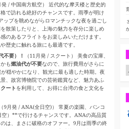
月発 / 中国南方航空） 近代的な摩天楼と歴史的
価格で訪れる絶好のチャンスです。雨季が明け
アップを眺めながらロマンチックな夜を過ごし
園を散策したりと、上海の魅力を存分に楽しめ
心感のあるフライトをお楽しみいただけます。
化や歴史に触れる旅にも最適です。
油代不要）！
（11月発 / スクート） 美食の宝庫、
しかも
燃油代が不要
なので、旅行費用がさらに
候が穏やかになり、観光に最も適した時期。夜
風景、故宮博物院での芸術鑑賞など、魅力あふ
スクート
を利用して、お得に台湾の食と文化を
（9月発 / ANA(全日空)） 常夏の楽園、バンコ
日空）**で行けるチャンスです。ANAの高品質
のは、まさに破格のオファー。9月は雨季の終