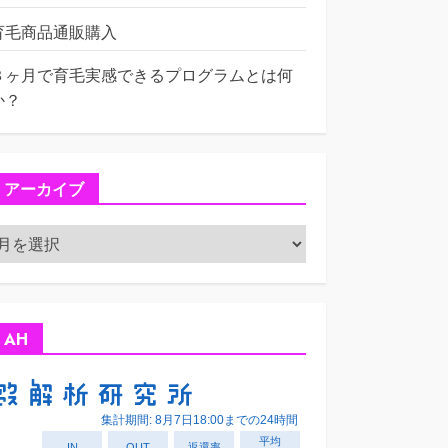
育毛商品通販購入
３ヶ月で育毛実感できるプログラムとは何
か？
アーカイブ
ア
ー
カ
イ
ブ
AH