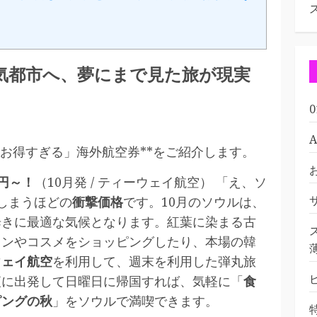
気都市へ、夢にまで見た旅が現実
「お得すぎる」海外航空券**をご紹介します。
0円～！
（10月発 / ティーウェイ航空） 「え、ソ
しまうほどの
衝撃価格
です。10月のソウルは、
歩きに最適な気候となります。紅葉に染まる古
ョンやコスメをショッピングしたり、本場の韓
ウェイ航空
を利用して、週末を利用した弾丸旅
夜に出発して日曜日に帰国すれば、気軽に「
食
ピングの秋
」をソウルで満喫できます。