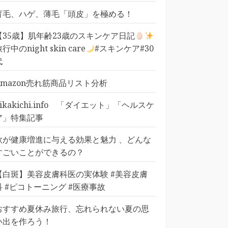
育毛、ハゲ、薄毛「頭皮」を極める！
【35歳】肌年齢23歳のスキンケア日記
行中のnight skin care
#スキンケア#30
代
Amazon売れ筋商品リスト分析
pikakichi.info 「ダイエット」「ヘルスケ
ア」特集記事
歌が健康増進に与える効果と魅力 、どんな
すごいことができるの？
【白斑】美容皮膚科医の実体験 #美容皮膚
科 #ピコトーニング #医療事故
おすすめ夏休み旅行、忘れられない夏の思
い出を作ろう！