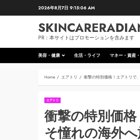
Skip
2026年8月7日
9:15:07 AM
to
content
SKINCARERADIA
PR：本サイトはプロモーションを含みます
美容・健康
生活・ライフ
マネー・資産
Home
エアトリ
衝撃の特別価格！エアトリで
エアトリ
衝撃の特別価格
そ憧れの海外へ