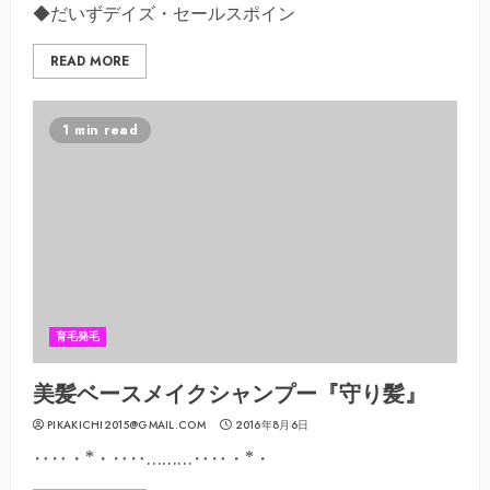
◆だいずデイズ・セールスポイン
READ MORE
1 min read
育毛発毛
美髪ベースメイクシャンプー『守り髪』
PIKAKICHI2015@GMAIL.COM
2016年8月6日
‥‥・*・‥‥………‥‥・*・