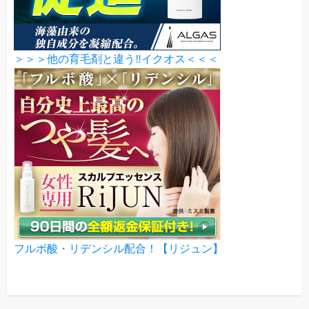
＞＞＞他の育毛剤と違う‼イクオス＜＜＜
フルボ酸・リデンシル配合！【リジュン】