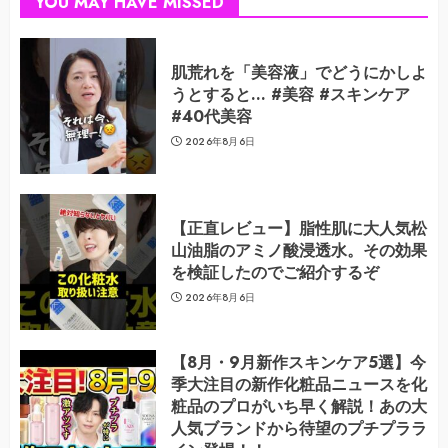
YOU MAY HAVE MISSED
肌荒れを「美容液」でどうにかしよ
うとすると… #美容 #スキンケア
#40代美容
2026年8月6日
【正直レビュー】脂性肌に大人気松
山油脂のアミノ酸浸透水。その効果
を検証したのでご紹介するぞ
2026年8月6日
【8月・9月新作スキンケア5選】今
季大注目の新作化粧品ニュースを化
粧品のプロがいち早く解説！あの大
人気ブランドから待望のプチプララ