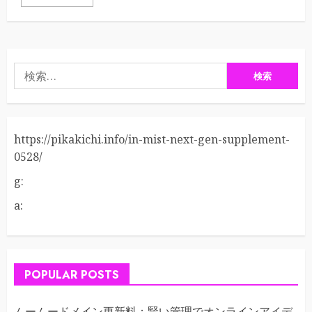
検
索:
https://pikakichi.info/in-mist-next-gen-supplement-
0528/
g:
a:
POPULAR POSTS
ムームードメイン更新料：賢い管理でオンラインアイデ