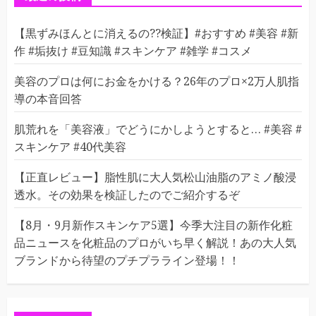
【黒ずみほんとに消えるの??検証】#おすすめ #美容 #新
作 #垢抜け #豆知識 #スキンケア #雑学 #コスメ
美容のプロは何にお金をかける？26年のプロ×2万人肌指
導の本音回答
肌荒れを「美容液」でどうにかしようとすると… #美容 #
スキンケア #40代美容
【正直レビュー】脂性肌に大人気松山油脂のアミノ酸浸
透水。その効果を検証したのでご紹介するぞ
【8月・9月新作スキンケア5選】今季大注目の新作化粧
品ニュースを化粧品のプロがいち早く解説！あの大人気
ブランドから待望のプチプラライン登場！！