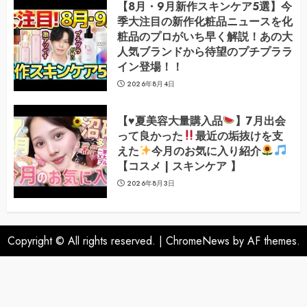
【8月・9月新作スキンケア5選】今
季大注目の新作化粧品ニュースを化
粧品のプロがいち早く解説！あの大
人気ブランドから待望のプチプララ
イン登場！！
2026年8月4日
【
♥️
夏美容大量購入品
】7月出会
って良かった
最近の垢抜けを支
えた
今月のお気に入り紹介
【コスメ | スキンケア 】
2026年8月3日
Copyright © All rights reserved.
|
ChromeNews
by AF themes.