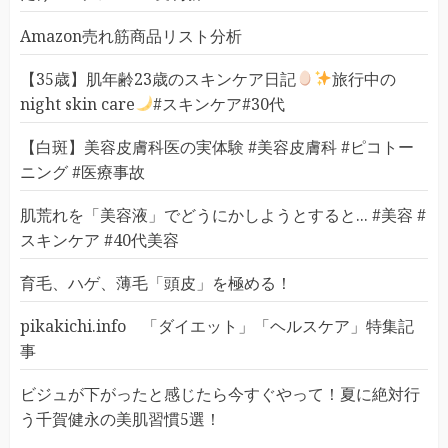
Amazon売れ筋商品リスト分析
【35歳】肌年齢23歳のスキンケア日記
旅行中の
night skin care
#スキンケア#30代
【白斑】美容皮膚科医の実体験 #美容皮膚科 #ピコトー
ニング #医療事故
肌荒れを「美容液」でどうにかしようとすると... #美容 #
スキンケア #40代美容
育毛、ハゲ、薄毛「頭皮」を極める！
pikakichi.info 「ダイエット」「ヘルスケア」特集記
事
ビジュが下がったと感じたら今すぐやって！夏に絶対行
う千賀健永の美肌習慣5選！