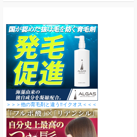
＞＞＞他の育毛剤と違う‼イクオス＜＜＜