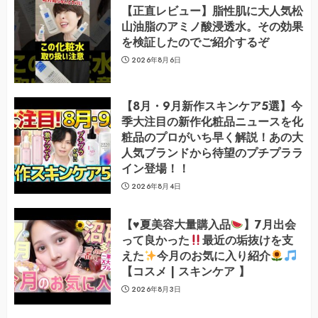
【正直レビュー】脂性肌に大人気松
山油脂のアミノ酸浸透水。その効果
を検証したのでご紹介するぞ
2026年8月6日
【8月・9月新作スキンケア5選】今
季大注目の新作化粧品ニュースを化
粧品のプロがいち早く解説！あの大
人気ブランドから待望のプチプララ
イン登場！！
2026年8月4日
【
♥️
夏美容大量購入品
】7月出会
って良かった
最近の垢抜けを支
えた
今月のお気に入り紹介
【コスメ | スキンケア 】
2026年8月3日