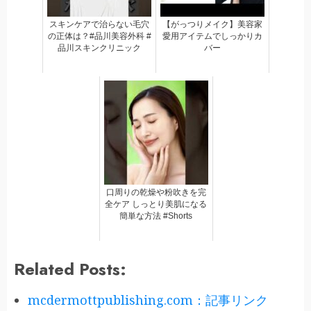
スキンケアで治らない毛穴
【がっつりメイク】美容家
の正体は？#品川美容外科 #
愛用アイテムでしっかりカ
品川スキンクリニック
バー
口周りの乾燥や粉吹きを完
全ケア しっとり美肌になる
簡単な方法 #Shorts
Related Posts:
mcdermottpublishing.com：記事リンク