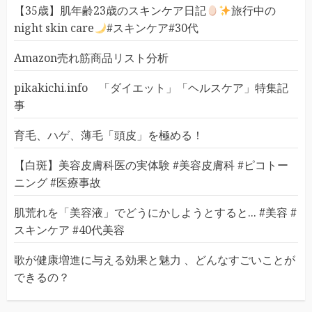
【35歳】肌年齢23歳のスキンケア日記
旅行中の
night skin care
#スキンケア#30代
Amazon売れ筋商品リスト分析
pikakichi.info 「ダイエット」「ヘルスケア」特集記
事
育毛、ハゲ、薄毛「頭皮」を極める！
【白斑】美容皮膚科医の実体験 #美容皮膚科 #ピコトー
ニング #医療事故
肌荒れを「美容液」でどうにかしようとすると... #美容 #
スキンケア #40代美容
歌が健康増進に与える効果と魅力 、どんなすごいことが
できるの？