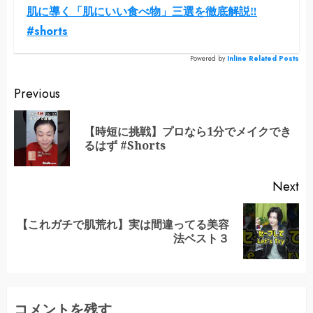
肌に導く「肌にいい食べ物」三選を徹底解説‼︎
#shorts
Powered by
Inline Related Posts
Continue
Previous
Reading
【時短に挑戦】プロなら1分でメイクでき
Pr
るはず #Shorts
po
Next
【これガチで肌荒れ】実は間違ってる美容
Next
法ベスト３
post:
コメントを残す