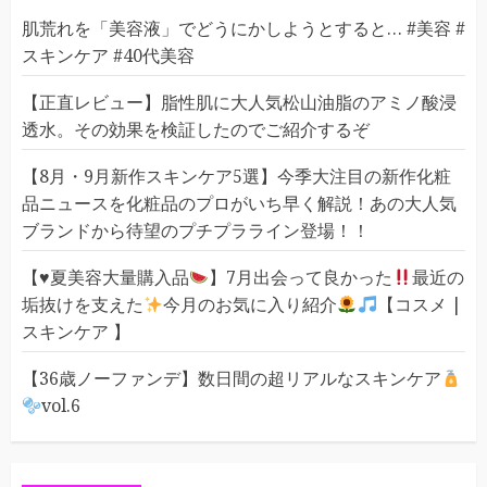
肌荒れを「美容液」でどうにかしようとすると… #美容 #
スキンケア #40代美容
【正直レビュー】脂性肌に大人気松山油脂のアミノ酸浸
透水。その効果を検証したのでご紹介するぞ
【8月・9月新作スキンケア5選】今季大注目の新作化粧
品ニュースを化粧品のプロがいち早く解説！あの大人気
ブランドから待望のプチプラライン登場！！
【
♥️
夏美容大量購入品
】7月出会って良かった
最近の
垢抜けを支えた
今月のお気に入り紹介
【コスメ |
スキンケア 】
【36歳ノーファンデ】数日間の超リアルなスキンケア
vol.6