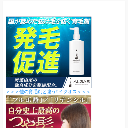
＞＞＞他の育毛剤と違う‼イクオス＜＜＜