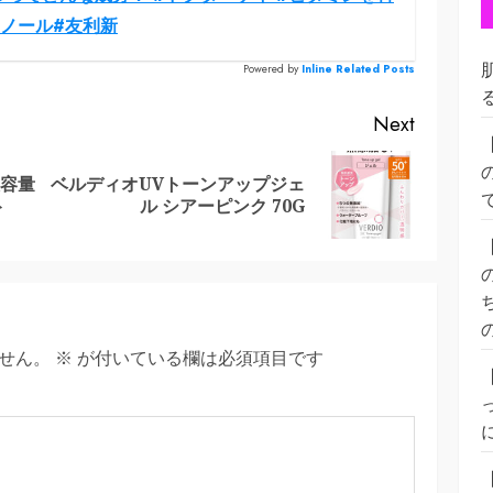
チノール#友利新
Powered by
Inline Related Posts
Next
大容量
ベルディオUVトーンアップジェ
Previous
Next
ト
ル シアーピンク 70G
post:
post:
せん。
※
が付いている欄は必須項目です