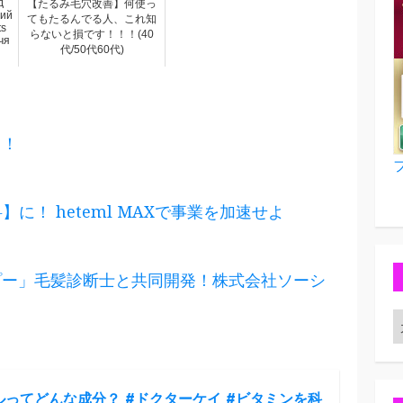
д
【たるみ毛穴改善】何使っ
ний
てもたるんでる人、これ知
ts
らないと損です！！！(40
чя
代/50代60代)
る！
】に！ heteml MAXで事業を加速せよ
プー」毛髪診断士と共同開発！株式会社ソーシ
ってどんな成分？ #ドクターケイ #ビタミンを科