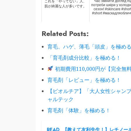
Час змінити догляд пі
これを「やってない」人、
потреби шкіри у холод
肌が綺麗な人が多いです。
сезон! #skincare #shor
#short #маскадляоблич
Related Posts:
育毛、ハゲ、薄毛「頭皮」を極め
「育毛剤成分比較」を極める！
初期費用110,000円が【完全無料
育毛剤「レビュー」を極める！
【ビオルチア】「大人女性シャン
ャルテック
育毛剤「体験」を極める！
READ
【教えて友利先生！】レチノール