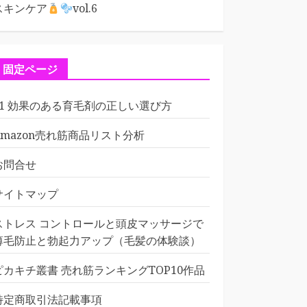
スキンケア
vol.6
固定ページ
01 効果のある育毛剤の正しい選び方
Amazon売れ筋商品リスト分析
お問合せ
サイトマップ
ストレス コントロールと頭皮マッサージで
薄毛防止と勃起力アップ（毛髪の体験談）
ピカキチ叢書 売れ筋ランキングTOP10作品
特定商取引法記載事項