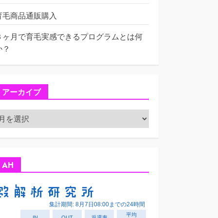
育毛商品通販購入
３ヶ月で育毛実感できるプログラムとは何
か？
アーカイブ
ア
ー
カ
イ
ブ
AH