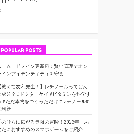
:
:
POPULAR POSTS
ムームードメイン更新料：賢い管理でオン
ラインアイデンティティを守る
【教えて友利先生！】レチノールってどん
な成分？ #ドクターケイ #ビタミンを科学す
る #ただ本物をつくっただけ #レチノール#
友利新
手のひらに広がる無限の冒険！2023年、あ
なたにおすすめのスマホゲームをご紹介