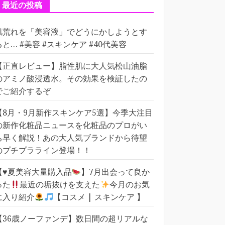
ー
最近の投稿
肌荒れを「美容液」でどうにかしようとす
ると… #美容 #スキンケア #40代美容
【正直レビュー】脂性肌に大人気松山油脂
のアミノ酸浸透水。その効果を検証したの
でご紹介するぞ
【8月・9月新作スキンケア5選】今季大注目
の新作化粧品ニュースを化粧品のプロがい
ち早く解説！あの大人気ブランドから待望
のプチプラライン登場！！
【
♥️
夏美容大量購入品
】7月出会って良か
った
最近の垢抜けを支えた
今月のお気
に入り紹介
【コスメ | スキンケア 】
【36歳ノーファンデ】数日間の超リアルな