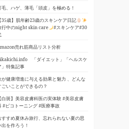
育毛、ハゲ、薄毛「頭皮」を極める！
【35歳】肌年齢23歳のスキンケア日記
行中のnight skin care
#スキンケア#30
代
Amazon売れ筋商品リスト分析
pikakichi.info 「ダイエット」「ヘルスケ
ア」特集記事
歌が健康増進に与える効果と魅力 、どんな
すごいことができるの？
【白斑】美容皮膚科医の実体験 #美容皮膚
科 #ピコトーニング #医療事故
おすすめ夏休み旅行、忘れられない夏の思
い出を作ろう！