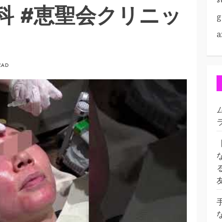
科 #恵聖会クリニッ
g
a
EAD