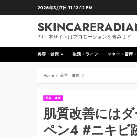
Skip
2026年8月7日
11:13:13 PM
to
content
SKINCARERADIA
PR：本サイトはプロモーションを含みます
美容・健康
生活・ライフ
マネー・資産
Home
美容・健康
美容・健康
肌質改善にはダ
ペン4 #ニキビ