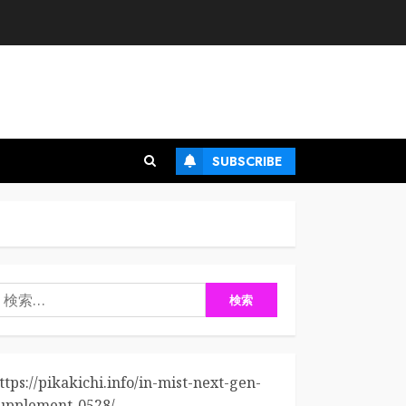
SUBSCRIBE
検
:
ttps://pikakichi.info/in-mist-next-gen-
upplement-0528/