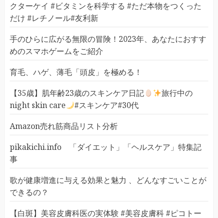
クターケイ #ビタミンを科学する #ただ本物をつくった
だけ #レチノール#友利新
手のひらに広がる無限の冒険！2023年、あなたにおすす
めのスマホゲームをご紹介
育毛、ハゲ、薄毛「頭皮」を極める！
【35歳】肌年齢23歳のスキンケア日記
旅行中の
night skin care
#スキンケア#30代
Amazon売れ筋商品リスト分析
pikakichi.info 「ダイエット」「ヘルスケア」特集記
事
歌が健康増進に与える効果と魅力 、どんなすごいことが
できるの？
【白斑】美容皮膚科医の実体験 #美容皮膚科 #ピコトー