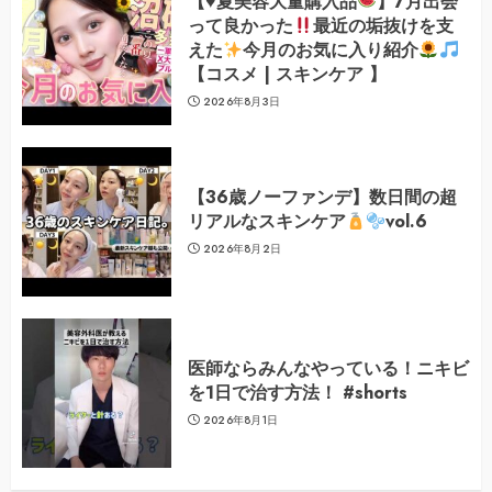
【
♥️
夏美容大量購入品
】7月出会
って良かった
最近の垢抜けを支
えた
今月のお気に入り紹介
【コスメ | スキンケア 】
2026年8月3日
【36歳ノーファンデ】数日間の超
リアルなスキンケア
vol.6
2026年8月2日
医師ならみんなやっている！ニキビ
を1日で治す方法！ #shorts
2026年8月1日