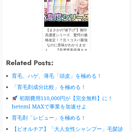
【まさかの"値下げ"】無印
高濃度シリーズ、驚愕の価
格改定！？元々コスパ最強
なのに意味がわかりませ
ん。。【高濃度美容液＆オ
ールインワンセラム】
Related Posts:
育毛、ハゲ、薄毛「頭皮」を極める！
「育毛剤成分比較」を極める！
初期費用110,000円が【完全無料】に！
heteml MAXで事業を加速せよ
育毛剤「レビュー」を極める！
【ビオルチア】「大人女性シャンプー」毛髪診