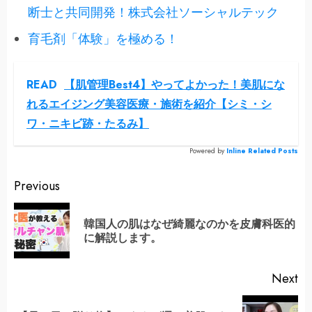
断士と共同開発！株式会社ソーシャルテック
育毛剤「体験」を極める！
READ
【肌管理Best4】やってよかった！美肌にな
れるエイジング美容医療・施術を紹介【シミ・シ
ワ・ニキビ跡・たるみ】
Powered by
Inline Related Posts
Continue
Previous
Reading
韓国人の肌はなぜ綺麗なのかを皮膚科医的
Pr
に解説します。
po
Next