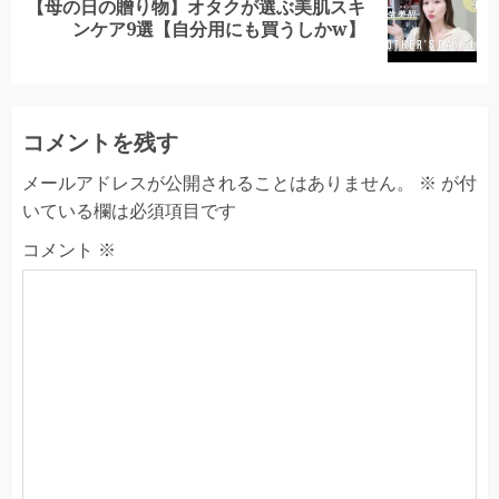
【母の日の贈り物】オタクが選ぶ美肌スキ
Next
ンケア9選【自分用にも買うしかw】
post:
コメントを残す
メールアドレスが公開されることはありません。
※
が付
いている欄は必須項目です
コメント
※