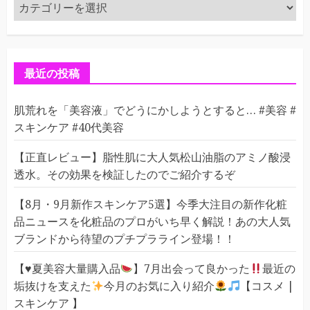
カ
テ
ゴ
リ
ー
最近の投稿
肌荒れを「美容液」でどうにかしようとすると… #美容 #
スキンケア #40代美容
【正直レビュー】脂性肌に大人気松山油脂のアミノ酸浸
透水。その効果を検証したのでご紹介するぞ
【8月・9月新作スキンケア5選】今季大注目の新作化粧
品ニュースを化粧品のプロがいち早く解説！あの大人気
ブランドから待望のプチプラライン登場！！
【
♥️
夏美容大量購入品
】7月出会って良かった
最近の
垢抜けを支えた
今月のお気に入り紹介
【コスメ |
スキンケア 】