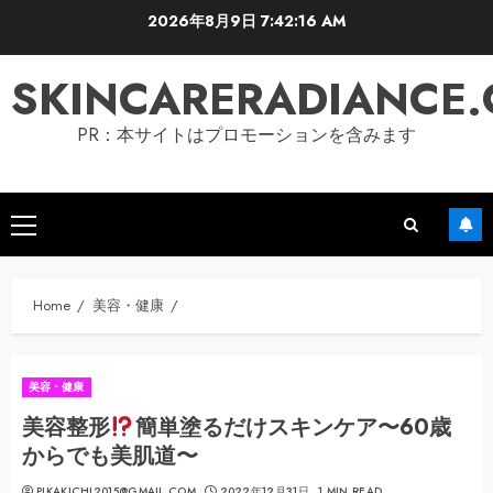
Skip
2026年8月9日
7:42:17 AM
to
content
SKINCARERADIANCE
PR：本サイトはプロモーションを含みます
Primary
Menu
Home
美容・健康
美容・健康
美容整形
簡単塗るだけスキンケア〜60歳
からでも美肌道〜
PIKAKICHI2015@GMAIL.COM
2022年12月31日
1 MIN READ