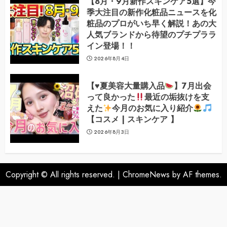
【8月・9月新作スキンケア5選】今
季大注目の新作化粧品ニュースを化
粧品のプロがいち早く解説！あの大
人気ブランドから待望のプチプララ
イン登場！！
2026年8月4日
【
♥️
夏美容大量購入品
】7月出会
って良かった
最近の垢抜けを支
えた
今月のお気に入り紹介
【コスメ | スキンケア 】
2026年8月3日
Copyright © All rights reserved.
|
ChromeNews
by AF themes.