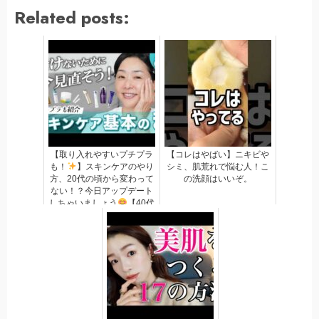
Related posts:
【取り入れやすいプチプラ
【コレはやばい】ニキビや
も！
】スキンケアのやり
シミ、肌荒れで悩む人！こ
方、20代の頃から変わって
の洗顔はいいぞ。
ない！？今日アップデート
しちゃいましょう
【40代
からのスキンケア、基本の
き！
...