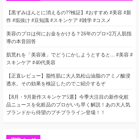
【黒ずみほんとに消えるの??検証】#おすすめ #美容 #新
作 #垢抜け #豆知識 #スキンケア #雑学 #コスメ
美容のプロは何にお金をかける？26年のプロ×2万人肌指
導の本音回答
肌荒れを「美容液」でどうにかしようとすると… #美容 #
スキンケア #40代美容
【正直レビュー】脂性肌に大人気松山油脂のアミノ酸浸
透水。その効果を検証したのでご紹介するぞ
【8月・9月新作スキンケア5選】今季大注目の新作化粧
品ニュースを化粧品のプロがいち早く解説！あの大人気
ブランドから待望のプチプラライン登場！！