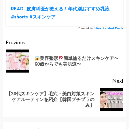
READ
皮膚科医が教える！年代別おすすめ乳液
#shorts #スキンケア
Powered by
Inline Related Posts
Continue
Previous
Reading
美容整形
簡単塗るだけスキンケア〜
Pr
60歳からでも美肌道〜
po
Next
【30代スキンケア】毛穴・美白対策スキン
Next
ケアルーティンを紹介【韓国プチプラの
post:
み】