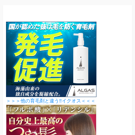
＞＞＞他の育毛剤と違う‼イクオス＜＜＜