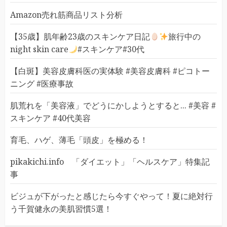
Amazon売れ筋商品リスト分析
【35歳】肌年齢23歳のスキンケア日記
旅行中の
night skin care
#スキンケア#30代
【白斑】美容皮膚科医の実体験 #美容皮膚科 #ピコトー
ニング #医療事故
肌荒れを「美容液」でどうにかしようとすると... #美容 #
スキンケア #40代美容
育毛、ハゲ、薄毛「頭皮」を極める！
pikakichi.info 「ダイエット」「ヘルスケア」特集記
事
ビジュが下がったと感じたら今すぐやって！夏に絶対行
う千賀健永の美肌習慣5選！