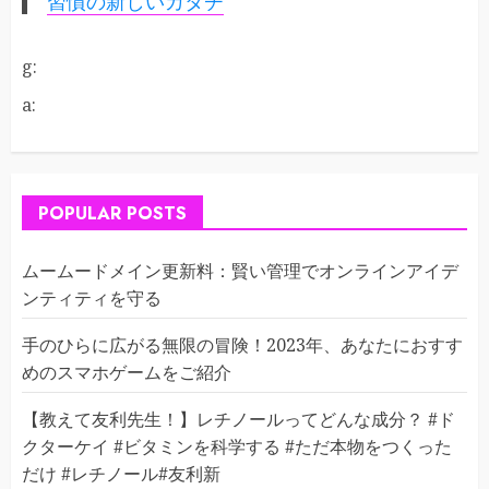
習慣の新しいカタチ
g:
a:
POPULAR POSTS
ムームードメイン更新料：賢い管理でオンラインアイデ
ンティティを守る
手のひらに広がる無限の冒険！2023年、あなたにおすす
めのスマホゲームをご紹介
【教えて友利先生！】レチノールってどんな成分？ #ド
クターケイ #ビタミンを科学する #ただ本物をつくった
だけ #レチノール#友利新