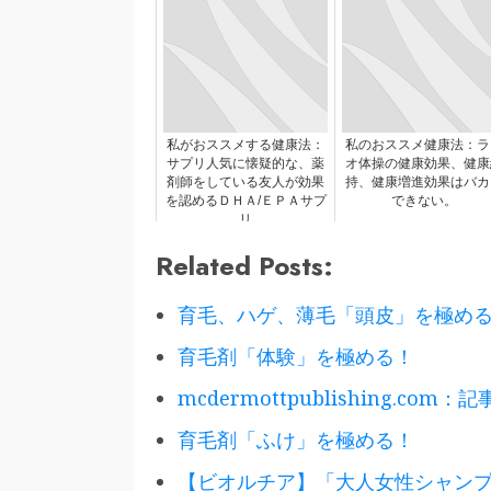
私がおススメする健康法：
私のおススメ健康法：ラ
サプリ人気に懐疑的な、薬
オ体操の健康効果、健康
剤師をしている友人が効果
持、健康増進効果はバカ
を認めるＤＨＡ/ＥＰＡサプ
できない。
リ
Related Posts:
育毛、ハゲ、薄毛「頭皮」を極め
育毛剤「体験」を極める！
mcdermottpublishing.com：
育毛剤「ふけ」を極める！
【ビオルチア】「大人女性シャン