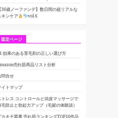
【36歳ノーファンデ】数日間の超リアルな
スキンケア
vol.6
固定ページ
01 効果のある育毛剤の正しい選び方
Amazon売れ筋商品リスト分析
お問合せ
サイトマップ
ストレス コントロールと頭皮マッサージで
薄毛防止と勃起力アップ（毛髪の体験談）
ピカキチ叢書 売れ筋ランキングTOP10作品