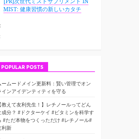
[PR]次世代ミストサプリメント IN
MIST: 健康習慣の新しいカタチ
:
:
POPULAR POSTS
ムームードメイン更新料：賢い管理でオン
ラインアイデンティティを守る
【教えて友利先生！】レチノールってどん
な成分？ #ドクターケイ #ビタミンを科学す
る #ただ本物をつくっただけ #レチノール#
友利新