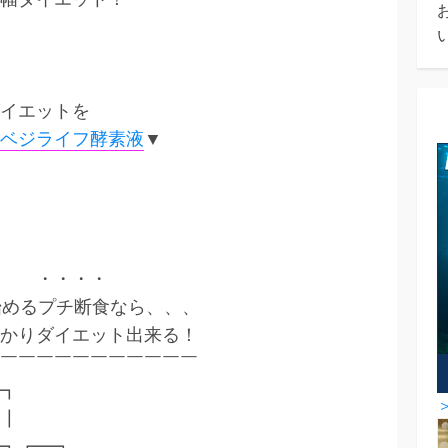
イエットを
ベジライフ酵素液
▼
・・
始めるプチ断食なら、、、
かりダイエット出来る！
￣￣￣￣￣￣￣￣￣￣￣
┓
┃
┓┏━┓