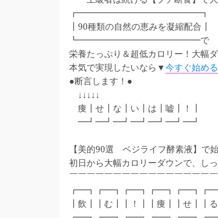
┏━━━━━━━━━━━━━━┓
┃90種類の自然の恵みを凝縮配合┃
┗━━━━━━━━━━━━━━で
栄養たっぷり＆超低カロリー！大幅ダ
本気で実現したいなら▼
今すぐ始める
●断言します！●
↓↓↓↓↓
痩┃せ┃な┃い┃は┃嘘┃！┃
━┛━┛━┛━┛━┛━┛━┛
・・
【美的90選 ベジライフ酵素液】で
初日から大幅カロリーダウンで、しっ
￣￣￣￣￣￣￣￣￣￣￣￣￣￣￣￣￣
┏━┓┏━┓┏━┓┏━┓┏━┓┏━
┃飲┃┃む┃┃！┃┃痩┃┃せ┃┃る
┏━┓┏━┓┏━┓┏━┓┏━┓┏━