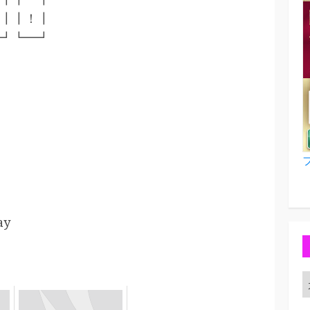
┃┃！┃
┛┗━┛
ay