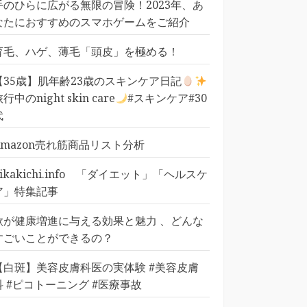
手のひらに広がる無限の冒険！2023年、あ
なたにおすすめのスマホゲームをご紹介
育毛、ハゲ、薄毛「頭皮」を極める！
【35歳】肌年齢23歳のスキンケア日記
行中のnight skin care
#スキンケア#30
代
Amazon売れ筋商品リスト分析
pikakichi.info 「ダイエット」「ヘルスケ
ア」特集記事
歌が健康増進に与える効果と魅力 、どんな
すごいことができるの？
【白斑】美容皮膚科医の実体験 #美容皮膚
科 #ピコトーニング #医療事故