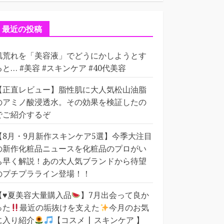
ゴ
リ
ー
最近の投稿
肌荒れを「美容液」でどうにかしようとす
ると… #美容 #スキンケア #40代美容
【正直レビュー】脂性肌に大人気松山油脂
のアミノ酸浸透水。その効果を検証したの
でご紹介するぞ
【8月・9月新作スキンケア5選】今季大注目
の新作化粧品ニュースを化粧品のプロがい
ち早く解説！あの大人気ブランドから待望
のプチプラライン登場！！
【
♥️
夏美容大量購入品
】7月出会って良か
った
最近の垢抜けを支えた
今月のお気
に入り紹介
【コスメ | スキンケア 】