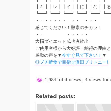
┃キ┃┃レ┃┃イ┃┃に┃┃な┃┃る
┗━┛┗━┛┗━┛┗━┛┗━┛┗━
・・・・・・・ ・・ ・・・
感じてください！酵素のチカラ！
・・ ・・・・・
大幅ダイエット成功者続出！
ご使用者様から大好評！納得の理由と
感動の声を▼
今すぐ見て下さい！
▼
◎プチ断食で目指せ浜田ブリトニー!
1,984 total views, 4 views tod
Related posts: