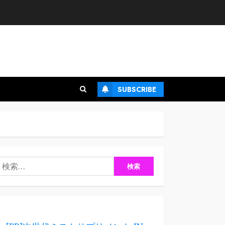
SUBSCRIBE
検
: