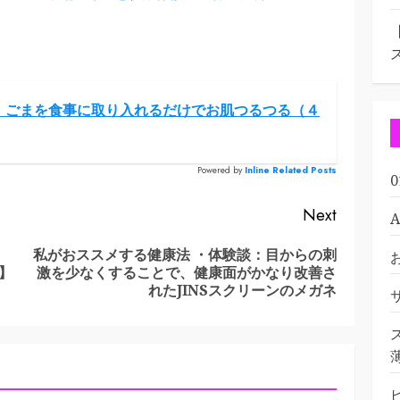
！ごまを食事に取り入れるだけでお肌つるつる（４
Powered by
Inline Related Posts
Next
私がおススメする健康法 ・体験談：目からの刺
Previous
Next
】
激を少なくすることで、健康面がかなり改善さ
post:
post:
れたJINSスクリーンのメガネ