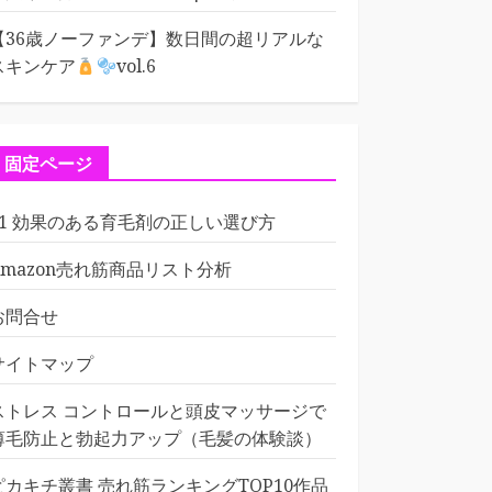
【36歳ノーファンデ】数日間の超リアルな
スキンケア
vol.6
固定ページ
01 効果のある育毛剤の正しい選び方
Amazon売れ筋商品リスト分析
お問合せ
サイトマップ
ストレス コントロールと頭皮マッサージで
薄毛防止と勃起力アップ（毛髪の体験談）
ピカキチ叢書 売れ筋ランキングTOP10作品