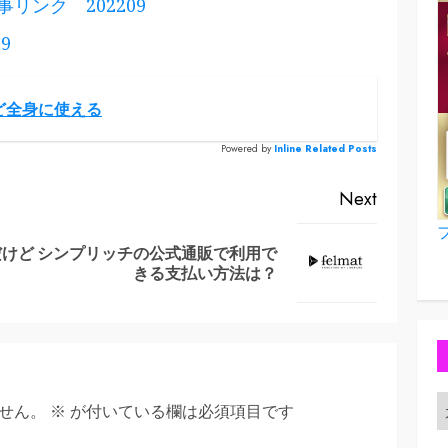
：記事リンク 202209
9
ど全身に使える
Powered by
Inline Related Posts
Next
だけど
シンプリッチの公式通販で利用で
Previous
Next
きる支払い方法は？
post:
post:
せん。
※
が付いている欄は必須項目です