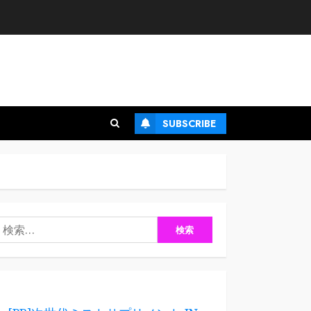
SUBSCRIBE
検
: