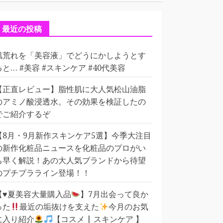
ゴ
リ
ー
最近の投稿
肌荒れを「美容液」でどうにかしようとす
ると… #美容 #スキンケア #40代美容
【正直レビュー】脂性肌に大人気松山油脂
のアミノ酸浸透水。その効果を検証したの
でご紹介するぞ
【8月・9月新作スキンケア5選】今季大注目
の新作化粧品ニュースを化粧品のプロがい
ち早く解説！あの大人気ブランドから待望
のプチプラライン登場！！
【
♥️
夏美容大量購入品
】7月出会って良か
った
最近の垢抜けを支えた
今月のお気
に入り紹介
【コスメ | スキンケア 】