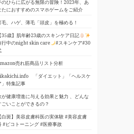
手のひらに広がる無限の冒険！2023年、あ
なたにおすすめのスマホゲームをご紹介
育毛、ハゲ、薄毛「頭皮」を極める！
【35歳】肌年齢23歳のスキンケア日記
行中のnight skin care
#スキンケア#30
代
Amazon売れ筋商品リスト分析
pikakichi.info 「ダイエット」「ヘルスケ
ア」特集記事
歌が健康増進に与える効果と魅力 、どんな
すごいことができるの？
【白斑】美容皮膚科医の実体験 #美容皮膚
科 #ピコトーニング #医療事故