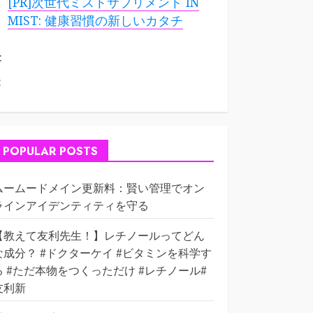
[PR]次世代ミストサプリメント IN
MIST: 健康習慣の新しいカタチ
:
:
POPULAR POSTS
ムームードメイン更新料：賢い管理でオン
ラインアイデンティティを守る
【教えて友利先生！】レチノールってどん
な成分？ #ドクターケイ #ビタミンを科学す
る #ただ本物をつくっただけ #レチノール#
友利新