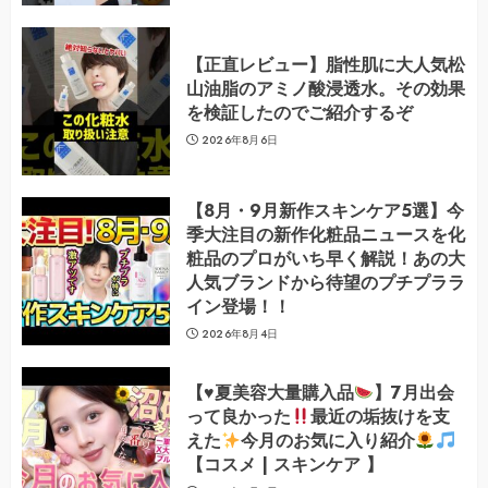
【正直レビュー】脂性肌に大人気松
山油脂のアミノ酸浸透水。その効果
を検証したのでご紹介するぞ
2026年8月6日
【8月・9月新作スキンケア5選】今
季大注目の新作化粧品ニュースを化
粧品のプロがいち早く解説！あの大
人気ブランドから待望のプチプララ
イン登場！！
2026年8月4日
【
♥️
夏美容大量購入品
】7月出会
って良かった
最近の垢抜けを支
えた
今月のお気に入り紹介
【コスメ | スキンケア 】