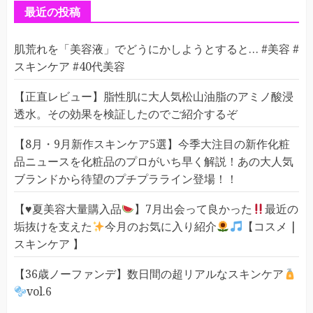
ー
最近の投稿
肌荒れを「美容液」でどうにかしようとすると… #美容 #
スキンケア #40代美容
【正直レビュー】脂性肌に大人気松山油脂のアミノ酸浸
透水。その効果を検証したのでご紹介するぞ
【8月・9月新作スキンケア5選】今季大注目の新作化粧
品ニュースを化粧品のプロがいち早く解説！あの大人気
ブランドから待望のプチプラライン登場！！
【
♥️
夏美容大量購入品
】7月出会って良かった
最近の
垢抜けを支えた
今月のお気に入り紹介
【コスメ |
スキンケア 】
【36歳ノーファンデ】数日間の超リアルなスキンケア
vol.6