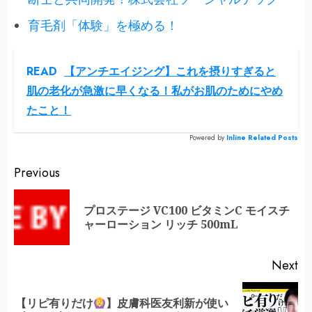
育毛剤「体験」を極める！
READ
【アンチエイジング】これを摂りすぎると
肌の老化が急激に早くなる！私がお肌のためにやめ
たこと！
Powered by
Inline Related Posts
Continue
Previous
Reading
プロステージ VC100 ビタミンC モイスチ
Pr
ャーローション リッチ 500mL
po
Next
【リピ有りだけ
】皮膚科医友利新が使い
Next