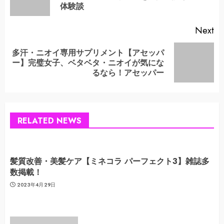
po
体験談
Next
多汗・ニオイ専用サプリメント【アセッパ
Next
ー】完璧女子、ベタベタ・ニオイが気にな
post:
るなら！アセッパー
RELATED NEWS
髪質改善・美髪ケア【ミネコラ パーフェクト3】雑誌多
数掲載！
2023年4月29日