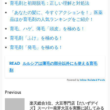
育毛剤と初期脱毛：正しい理解と対処法
「あなたの髪に、今すぐアクションを！」医薬
品ほか育毛剤の人気ランキングをご紹介！
育毛、ハゲ、薄毛「頭皮」を極める！
育毛剤「ふけ」を極める！
育毛剤「発毛」を極める！
READ
ルルシアは薄毛の部分以外にも使える育毛
剤
Powered by
Inline Related Posts
Continue
Previous
Reading
楽天総合1位、大豆専門店【だいずデイ
Pr
ズ】スーパー発芽大豆を実際に試してみる