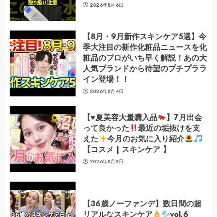
2026年8月6日
【8月・9月新作スキンケア5選】今
季大注目の新作化粧品ニュースを化
粧品のプロがいち早く解説！あの大
人気ブランドから待望のプチプララ
イン登場！！
2026年8月4日
【
♥️
夏美容大量購入品
】7月出会
って良かった
最近の垢抜けを支
えた
今月のお気に入り紹介
【コスメ | スキンケア 】
2026年8月3日
【36歳ノーファンデ】数日間の超
リアルなスキンケア
vol.6