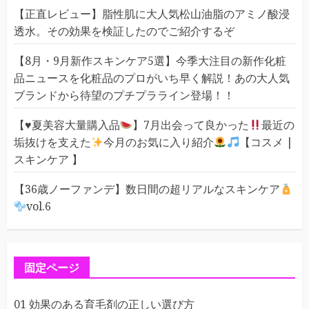
【正直レビュー】脂性肌に大人気松山油脂のアミノ酸浸
透水。その効果を検証したのでご紹介するぞ
【8月・9月新作スキンケア5選】今季大注目の新作化粧
品ニュースを化粧品のプロがいち早く解説！あの大人気
ブランドから待望のプチプラライン登場！！
【
♥️
夏美容大量購入品
】7月出会って良かった
最近の
垢抜けを支えた
今月のお気に入り紹介
【コスメ |
スキンケア 】
【36歳ノーファンデ】数日間の超リアルなスキンケア
vol.6
固定ページ
01 効果のある育毛剤の正しい選び方