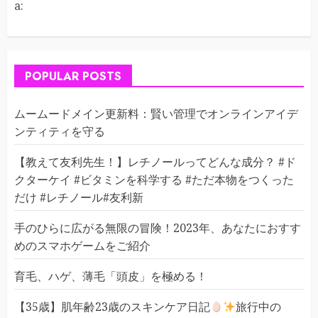
a:
POPULAR POSTS
ムームードメイン更新料：賢い管理でオンラインアイデ
ンティティを守る
【教えて友利先生！】レチノールってどんな成分？ #ド
クターケイ #ビタミンを科学する #ただ本物をつくった
だけ #レチノール#友利新
手のひらに広がる無限の冒険！2023年、あなたにおすす
めのスマホゲームをご紹介
育毛、ハゲ、薄毛「頭皮」を極める！
【35歳】肌年齢23歳のスキンケア日記
旅行中の