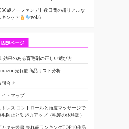
【36歳ノーファンデ】数日間の超リアルな
スキンケア
vol.6
固定ページ
01 効果のある育毛剤の正しい選び方
Amazon売れ筋商品リスト分析
お問合せ
サイトマップ
ストレス コントロールと頭皮マッサージで
薄毛防止と勃起力アップ（毛髪の体験談）
ピカキチ叢書 売れ筋ランキングTOP10作品