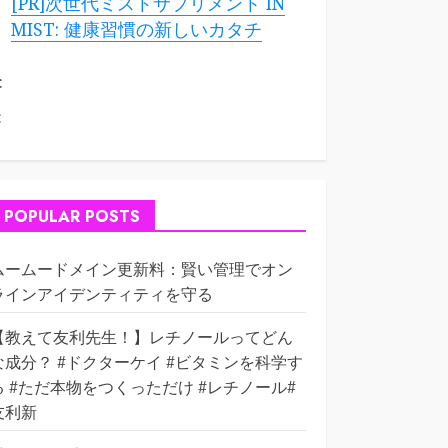
[PR]次世代ミストサプリメント IN
MIST: 健康習慣の新しいカタチ
:
:
POPULAR POSTS
ムームードメイン更新料：賢い管理でオン
ラインアイデンティティを守る
【教えて友利先生！】レチノールってどん
な成分？ #ドクターケイ #ビタミンを科学す
る #ただ本物をつくっただけ #レチノール#
友利新