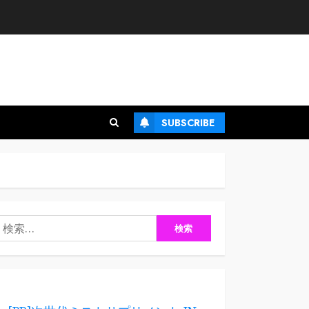
SUBSCRIBE
検
: