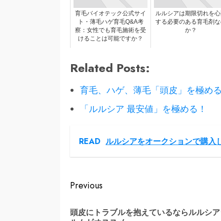
育毛バイオテック公式サイ
ルルシアは期限切れを心
ト・薄毛ハゲ育毛Q&A考
する必要のある育毛剤な
察：女性でも育毛施術を受
か？
けることは可能ですか？
Related Posts:
育毛、ハゲ、薄毛「頭皮」を極め
「ルルシア 最安値」を極める！
READ
ルルシアをオークションで購入
Continue
Previous
Reading
頭皮にトラブルを抱えているならルルシア