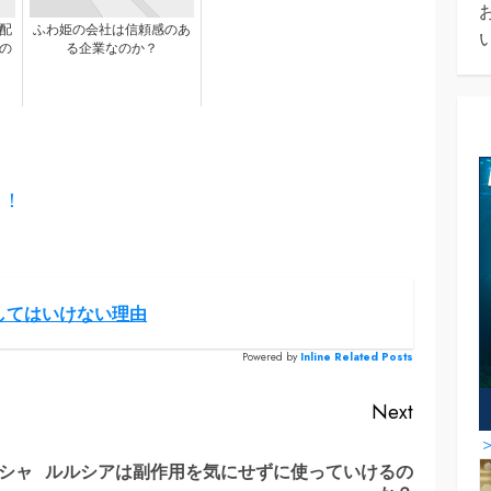
配
ふわ姫の会社は信頼感のあ
の
る企業なのか？
る！
してはいけない理由
Powered by
Inline Related Posts
Next
シャ
ルルシアは副作用を気にせずに使っていけるの
Previous
Next