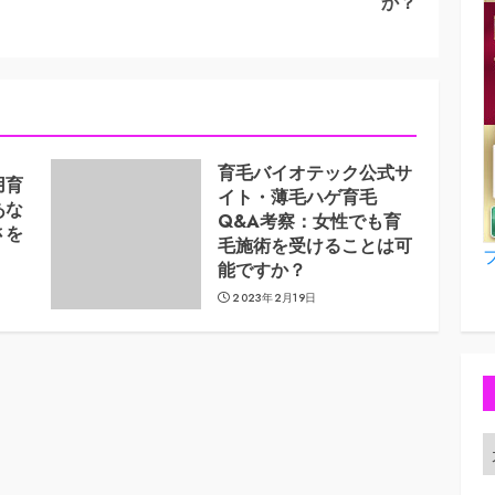
か？
post:
post:
育毛バイオテック公式サ
用育
イト・薄毛ハゲ育毛
あな
Q&A考察：女性でも育
さを
毛施術を受けることは可
能ですか？
2023年2月19日