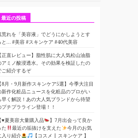
ゴ
リ
ー
最近の投稿
肌荒れを「美容液」でどうにかしようとす
ると… #美容 #スキンケア #40代美容
【正直レビュー】脂性肌に大人気松山油脂
のアミノ酸浸透水。その効果を検証したの
でご紹介するぞ
【8月・9月新作スキンケア5選】今季大注目
の新作化粧品ニュースを化粧品のプロがい
ち早く解説！あの大人気ブランドから待望
のプチプラライン登場！！
【
♥️
夏美容大量購入品
】7月出会って良か
った
最近の垢抜けを支えた
今月のお気
に入り紹介
【コスメ | スキンケア 】