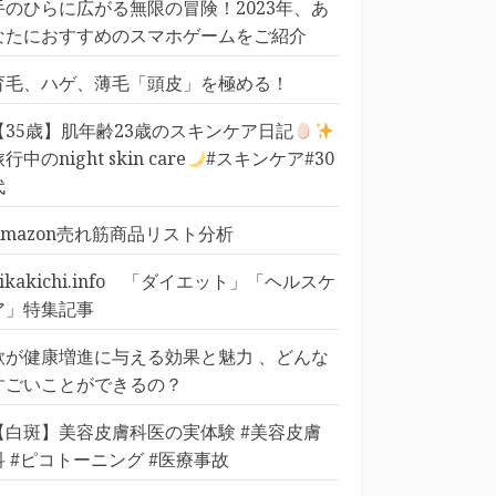
手のひらに広がる無限の冒険！2023年、あ
なたにおすすめのスマホゲームをご紹介
育毛、ハゲ、薄毛「頭皮」を極める！
【35歳】肌年齢23歳のスキンケア日記
行中のnight skin care
#スキンケア#30
代
Amazon売れ筋商品リスト分析
pikakichi.info 「ダイエット」「ヘルスケ
ア」特集記事
歌が健康増進に与える効果と魅力 、どんな
すごいことができるの？
【白斑】美容皮膚科医の実体験 #美容皮膚
科 #ピコトーニング #医療事故