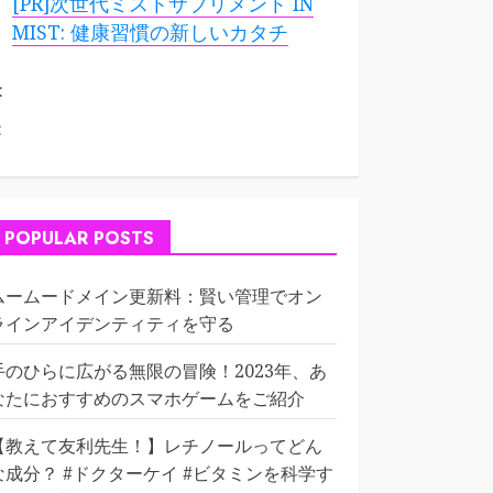
[PR]次世代ミストサプリメント IN
MIST: 健康習慣の新しいカタチ
:
:
POPULAR POSTS
ムームードメイン更新料：賢い管理でオン
ラインアイデンティティを守る
手のひらに広がる無限の冒険！2023年、あ
なたにおすすめのスマホゲームをご紹介
【教えて友利先生！】レチノールってどん
な成分？ #ドクターケイ #ビタミンを科学す