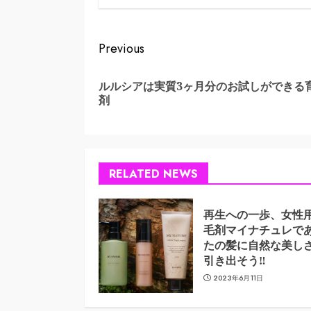
Continue
Previous
Reading
ルルシアは実質3ヶ月分のお試しができる
剤
RELATED NEWS
再生への一歩、女性
毛剤マイナチュレで
たの髪に自然な美し
引き出そう‼
2023年6月11日