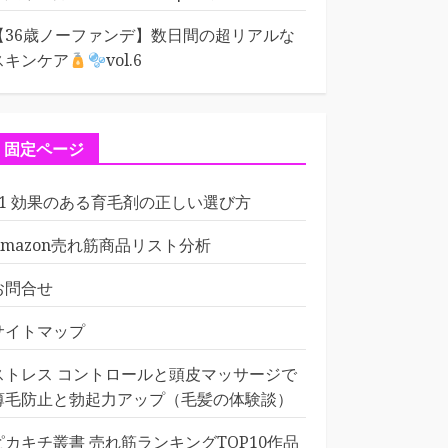
【36歳ノーファンデ】数日間の超リアルな
スキンケア
vol.6
固定ページ
01 効果のある育毛剤の正しい選び方
Amazon売れ筋商品リスト分析
お問合せ
サイトマップ
ストレス コントロールと頭皮マッサージで
薄毛防止と勃起力アップ（毛髪の体験談）
ピカキチ叢書 売れ筋ランキングTOP10作品