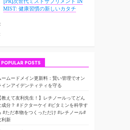
[PR]次世代ミストサプリメント IN
MIST: 健康習慣の新しいカタチ
:
:
POPULAR POSTS
ムームードメイン更新料：賢い管理でオン
ラインアイデンティティを守る
【教えて友利先生！】レチノールってどん
な成分？ #ドクターケイ #ビタミンを科学す
る #ただ本物をつくっただけ #レチノール#
友利新