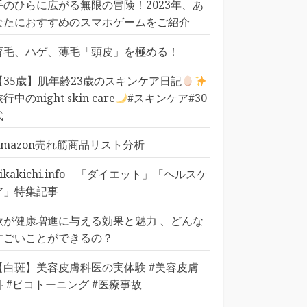
手のひらに広がる無限の冒険！2023年、あ
なたにおすすめのスマホゲームをご紹介
育毛、ハゲ、薄毛「頭皮」を極める！
【35歳】肌年齢23歳のスキンケア日記
行中のnight skin care
#スキンケア#30
代
Amazon売れ筋商品リスト分析
pikakichi.info 「ダイエット」「ヘルスケ
ア」特集記事
歌が健康増進に与える効果と魅力 、どんな
すごいことができるの？
【白斑】美容皮膚科医の実体験 #美容皮膚
科 #ピコトーニング #医療事故