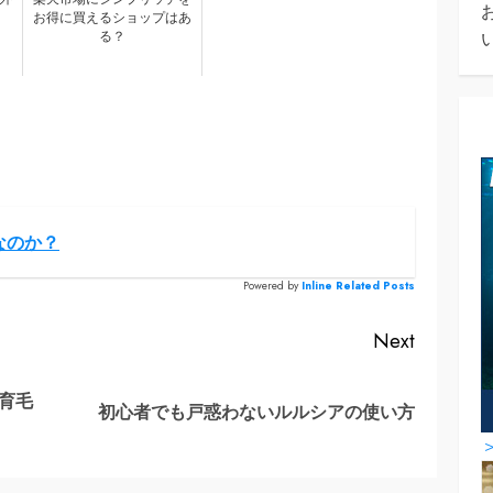
お得に買えるショップはあ
る？
なのか？
Powered by
Inline Related Posts
Next
育毛
Previous
Next
初心者でも戸惑わないルルシアの使い方
post:
post: