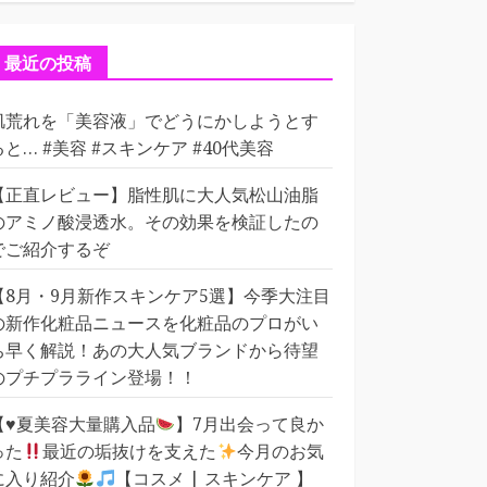
ゴ
リ
ー
最近の投稿
肌荒れを「美容液」でどうにかしようとす
ると… #美容 #スキンケア #40代美容
【正直レビュー】脂性肌に大人気松山油脂
のアミノ酸浸透水。その効果を検証したの
でご紹介するぞ
【8月・9月新作スキンケア5選】今季大注目
の新作化粧品ニュースを化粧品のプロがい
ち早く解説！あの大人気ブランドから待望
のプチプラライン登場！！
【
♥️
夏美容大量購入品
】7月出会って良か
った
最近の垢抜けを支えた
今月のお気
に入り紹介
【コスメ | スキンケア 】