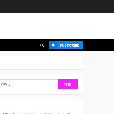
SUBSCRIBE
検
: