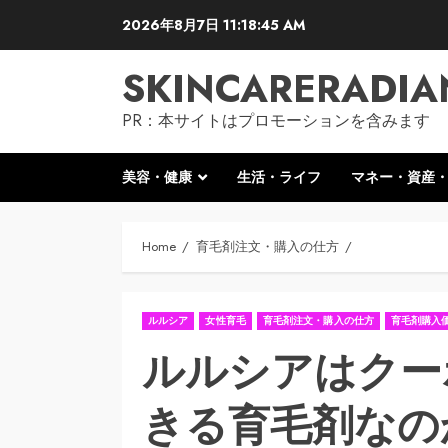
Skip
2026年8月7日
11:18:46 AM
to
content
SKINCARERADIA
PR：本サイトはプロモーションを含みます
美容・健康
生活・ライフ
マネー・資産
Home
育毛剤注文・購入の仕方
ルルシア
女性育毛
育毛剤注文・購入の仕方
育毛剤購入
ルルシアはクー
きる育毛剤なの