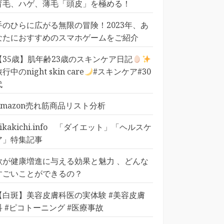
育毛、ハゲ、薄毛「頭皮」を極める！
手のひらに広がる無限の冒険！2023年、あ
なたにおすすめのスマホゲームをご紹介
【35歳】肌年齢23歳のスキンケア日記
行中のnight skin care
#スキンケア#30
代
Amazon売れ筋商品リスト分析
pikakichi.info 「ダイエット」「ヘルスケ
ア」特集記事
歌が健康増進に与える効果と魅力 、どんな
すごいことができるの？
【白斑】美容皮膚科医の実体験 #美容皮膚
科 #ピコトーニング #医療事故