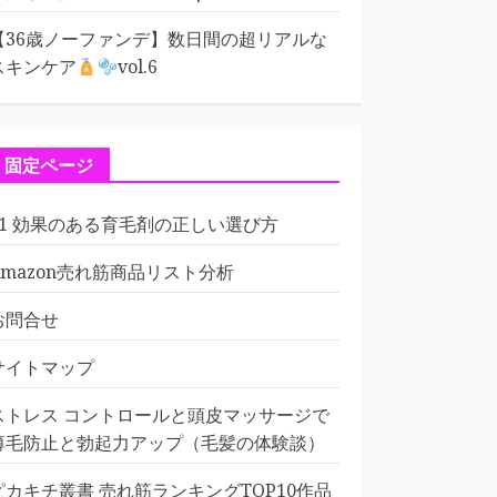
【36歳ノーファンデ】数日間の超リアルな
スキンケア
vol.6
固定ページ
01 効果のある育毛剤の正しい選び方
Amazon売れ筋商品リスト分析
お問合せ
サイトマップ
ストレス コントロールと頭皮マッサージで
薄毛防止と勃起力アップ（毛髪の体験談）
ピカキチ叢書 売れ筋ランキングTOP10作品