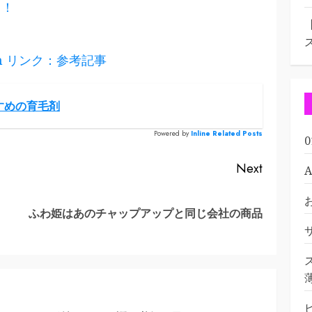
る！
s.com リンク：参考記事
すめの育毛剤
Powered by
Inline Related Posts
Next
Previous
Next
ふわ姫はあのチャップアップと同じ会社の商品
post:
post: