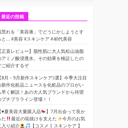
ゴ
リ
ー
最近の投稿
肌荒れを「美容液」でどうにかしようとす
ると… #美容 #スキンケア #40代美容
【正直レビュー】脂性肌に大人気松山油脂
のアミノ酸浸透水。その効果を検証したの
でご紹介するぞ
【8月・9月新作スキンケア5選】今季大注目
の新作化粧品ニュースを化粧品のプロがい
ち早く解説！あの大人気ブランドから待望
のプチプラライン登場！！
【
♥️
夏美容大量購入品
】7月出会って良か
った
最近の垢抜けを支えた
今月のお気
に入り紹介
【コスメ | スキンケア 】