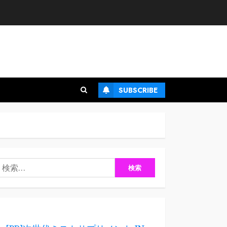
SUBSCRIBE
検
: