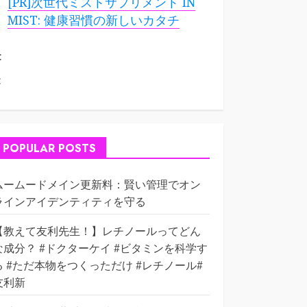
[PR]次世代ミストサプリメント IN
MIST: 健康習慣の新しいカタチ
:
:
POPULAR POSTS
ムームードメイン更新料：賢い管理でオン
ラインアイデンティティを守る
【教えて友利先生！】レチノールってどん
な成分？ #ドクターケイ #ビタミンを科学す
る #ただ本物をつくっただけ #レチノール#
友利新