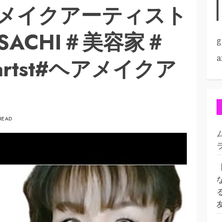
メイクアーティスト
SACHI＃美容家＃
g
a
partst#ヘアメイクア
 READ