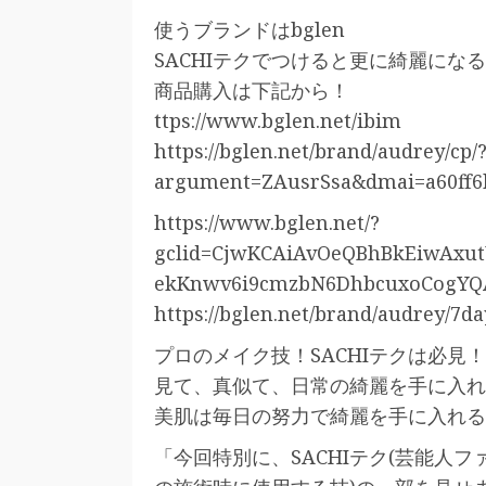
使うブランドはbglen
SACHIテクでつけると更に綺麗にな
商品購入は下記から！
ttps://www.bglen.net/ibim
https://bglen.net/brand/audrey/cp/
argument=ZAusrSsa&dmai=a60ff6
https://www.bglen.net/?
gclid=CjwKCAiAvOeQBhBkEiwAxu
ekKnwv6i9cmzbN6DhbcuxoCogYQ
https://bglen.net/brand/audrey/
プロのメイク技！SACHIテクは必見！
見て、真似て、日常の綺麗を手に入れ
美肌は毎日の努力で綺麗を手に入れる
「今回特別に、SACHIテク(芸能人