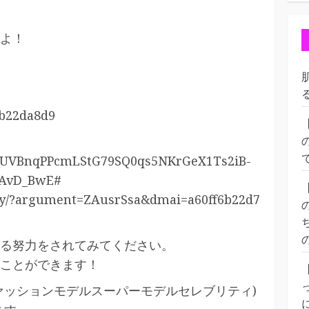
るよ！
?
b22da8d9
tUVBnqPPcmLStG79SQ0qs5NKrGeX1Ts2iB-
AvD_BwE#
7day/?argument=ZAusrSsa&dmai=a60ff6b22d7
る努力をされてみてください。
ことができます！
ファッションモデルスーパーモデルセレブリティ)