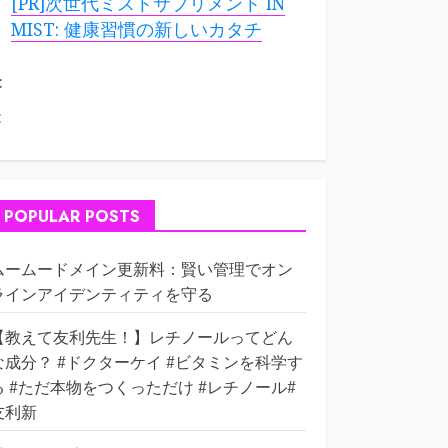
[PR]次世代ミストサプリメント IN
MIST: 健康習慣の新しいカタチ
:
:
POPULAR POSTS
ムームードメイン更新料：賢い管理でオン
ラインアイデンティティを守る
【教えて友利先生！】レチノールってどん
な成分？ #ドクターケイ #ビタミンを科学す
る #ただ本物をつくっただけ #レチノール#
友利新