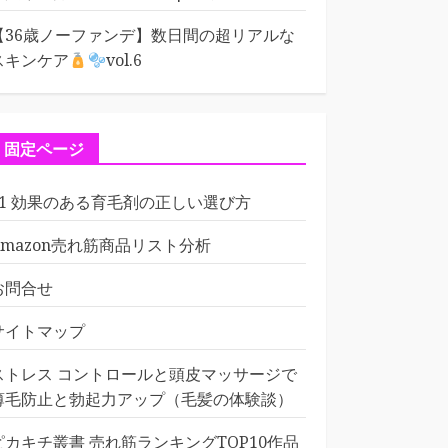
【36歳ノーファンデ】数日間の超リアルな
スキンケア
vol.6
固定ページ
01 効果のある育毛剤の正しい選び方
Amazon売れ筋商品リスト分析
お問合せ
サイトマップ
ストレス コントロールと頭皮マッサージで
薄毛防止と勃起力アップ（毛髪の体験談）
ピカキチ叢書 売れ筋ランキングTOP10作品