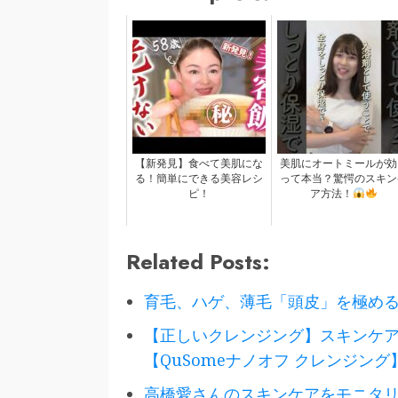
【新発見】食べて美肌にな
美肌にオートミールが効
る！簡単にできる美容レシ
って本当？驚愕のスキン
ピ！
ア方法！
Related Posts:
育毛、ハゲ、薄毛「頭皮」を極め
【正しいクレンジング】スキンケ
【QuSomeナノオフ クレンジング
高橋愛さんのスキンケアをモニタリ