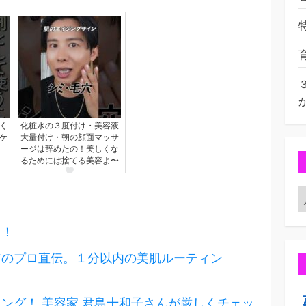
く
化粧水の３度付け・美容液
ケ
大量付け・朝の顔面マッサ
ージは辞めたの！美しくな
るためには捨てる美容よ〜
る！
アのプロ直伝。１分以内の美肌ルーティン
】
ング！ 美容家 君島十和子さんが厳しくチェッ