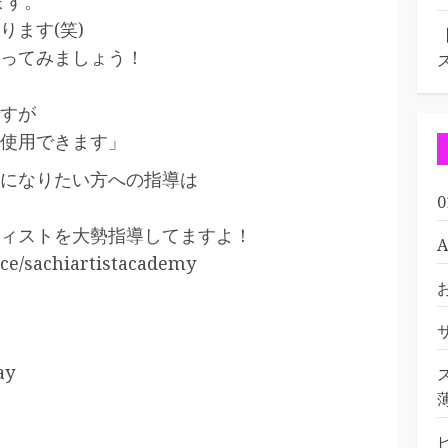
ます。
ます(笑)
ってみましょう！
すが
は使用できます」
になりたい方への指導は
ィストを大勢指導してますよ！
uce/sachiartistacademy
ay