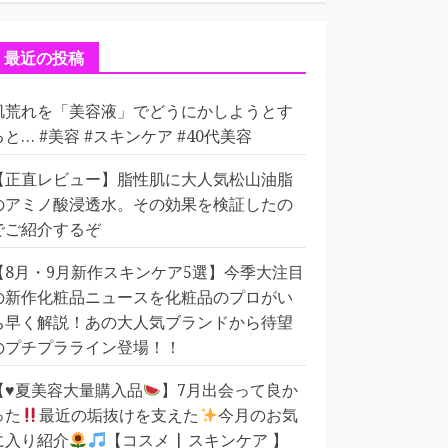
ゴ
リ
ー
最近の投稿
肌荒れを「美容液」でどうにかしようとす
ると… #美容 #スキンケア #40代美容
【正直レビュー】脂性肌に大人気松山油脂
のアミノ酸浸透水。その効果を検証したの
でご紹介するぞ
【8月・9月新作スキンケア5選】今季大注目
の新作化粧品ニュースを化粧品のプロがい
ち早く解説！あの大人気ブランドから待望
のプチプラライン登場！！
【
♥️
夏美容大量購入品
】7月出会って良か
った
最近の垢抜けを支えた
今月のお気
に入り紹介
【コスメ | スキンケア 】