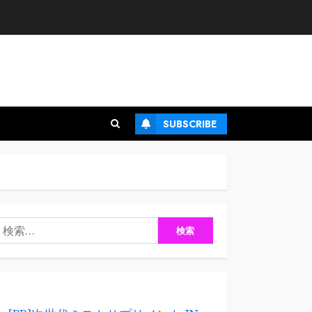
SUBSCRIBE
検
: