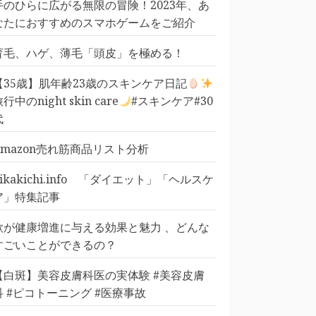
手のひらに広がる無限の冒険！2023年、あ
なたにおすすめのスマホゲームをご紹介
育毛、ハゲ、薄毛「頭皮」を極める！
【35歳】肌年齢23歳のスキンケア日記
行中のnight skin care
#スキンケア#30
代
Amazon売れ筋商品リスト分析
pikakichi.info 「ダイエット」「ヘルスケ
ア」特集記事
歌が健康増進に与える効果と魅力 、どんな
すごいことができるの？
【白斑】美容皮膚科医の実体験 #美容皮膚
科 #ピコトーニング #医療事故