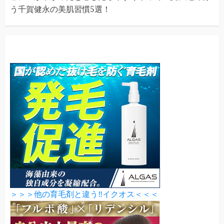
う千賀健永の美肌習慣5選！
＞＞＞他の育毛剤と違う‼イクオス＜＜＜