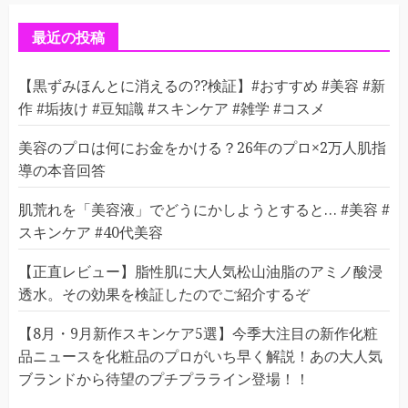
リ
ー
最近の投稿
【黒ずみほんとに消えるの??検証】#おすすめ #美容 #新
作 #垢抜け #豆知識 #スキンケア #雑学 #コスメ
美容のプロは何にお金をかける？26年のプロ×2万人肌指
導の本音回答
肌荒れを「美容液」でどうにかしようとすると… #美容 #
スキンケア #40代美容
【正直レビュー】脂性肌に大人気松山油脂のアミノ酸浸
透水。その効果を検証したのでご紹介するぞ
【8月・9月新作スキンケア5選】今季大注目の新作化粧
品ニュースを化粧品のプロがいち早く解説！あの大人気
ブランドから待望のプチプラライン登場！！