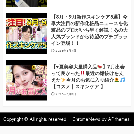
【8月・9月新作スキンケア5選】今
季大注目の新作化粧品ニュースを化
粧品のプロがいち早く解説！あの大
人気ブランドから待望のプチプララ
イン登場！！
2026年8月4日
【
♥️
夏美容大量購入品
】7月出会
って良かった
最近の垢抜けを支
えた
今月のお気に入り紹介
【コスメ | スキンケア 】
2026年8月3日
Copyright © All rights reserved.
|
ChromeNews
by AF themes.