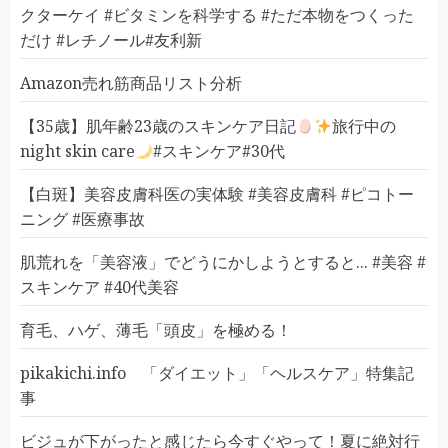
クターケイ #ビタミンを科学する #ただ本物をつくった
だけ #レチノール#友利新
Amazon売れ筋商品リスト分析
【35歳】肌年齢23歳のスキンケア日記
旅行中の
night skin care
#スキンケア#30代
【白斑】美容皮膚科医の実体験 #美容皮膚科 #ピコトー
ニング #医療事故
肌荒れを「美容液」でどうにかしようとすると... #美容 #
スキンケア #40代美容
育毛、ハゲ、薄毛「頭皮」を極める！
pikakichi.info 「ダイエット」「ヘルスケア」特集記
事
ビジュが下がったと感じたら今すぐやって！夏に絶対行