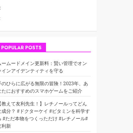
:
:
POPULAR POSTS
ムームードメイン更新料：賢い管理でオン
ラインアイデンティティを守る
手のひらに広がる無限の冒険！2023年、あ
なたにおすすめのスマホゲームをご紹介
【教えて友利先生！】レチノールってどん
な成分？ #ドクターケイ #ビタミンを科学す
る #ただ本物をつくっただけ #レチノール#
友利新