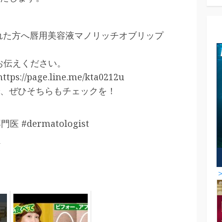
された方へ唇用美容液マノリッチオブリップ
とお伝えください。
//page.line.me/kta0212u
、ぜひそちらもチェックを！
#dermatologist