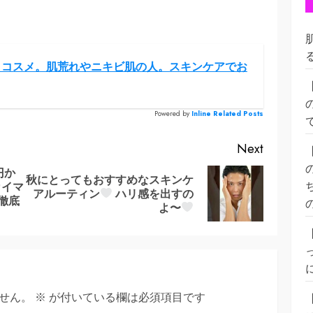
トコスメ。肌荒れやニキビ肌の人。スキンケアでお
Powered by
Inline Related Posts
Next
円か
秋にとってもおすすめなスキンケ
カイマ
Previous
Next
アルーティン
ハリ感を出すの
ル徹底
post:
post:
よ〜
せん。
※
が付いている欄は必須項目です