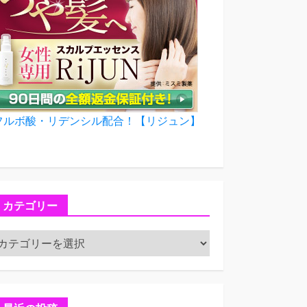
フルボ酸・リデンシル配合！【リジュン】
カテゴリー
カ
テ
ゴ
リ
ー