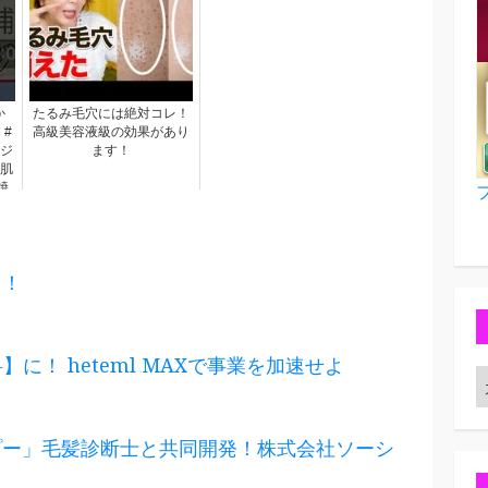
か
たるみ毛穴には絶対コレ！
 #
高級美容液級の効果があり
ンジ
ます！
美肌
焼
ハ
る！
】に！ heteml MAXで事業を加速せよ
プー」毛髪診断士と共同開発！株式会社ソーシ