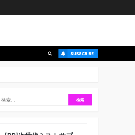
SUBSCRIBE
検
: