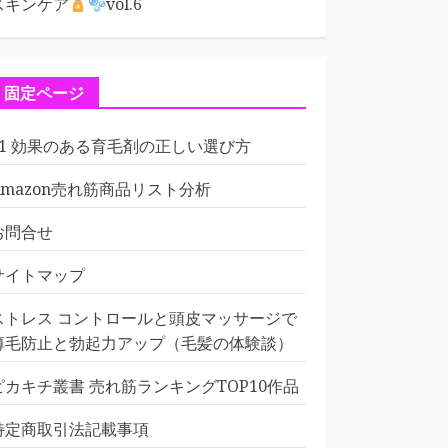
スキンケア
vol.6
固定ページ
01 効果のある育毛剤の正しい選び方
Amazon売れ筋商品リスト分析
お問合せ
サイトマップ
ストレス コントロールと頭皮マッサージで
薄毛防止と勃起力アップ（毛髪の体験談）
ピカキチ叢書 売れ筋ランキングTOP10作品
特定商取引法記載事項