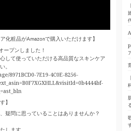
旅
ア化粧品がAmazonで購入いただけます】
にオープンしました！
心して使っていただける高品質なスキンケア
い。
page/8971BCD0-7E19-4C0E-8256-
xt_asin=B0F7XGXHLL&visitId=0b4444bf-
=ast_bln
す】
、疑問に思っていることはありませんか？
たします。