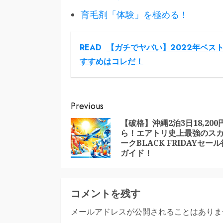
育毛剤「体験」を極める！
READ
【ガチでヤバい】2022年ベス
すすめはコレだ！
Continue
Previous
Reading
【破格】沖縄2泊3日18,200
ら！エアトリ史上最強のス
ークBLACK FRIDAYセー
ガイド！
コメントを残す
メールアドレスが公開されることはありま