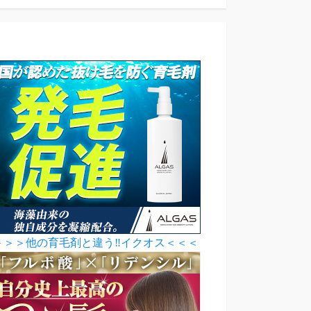
＞＞＞他の育毛剤と違う‼イクオス＜＜＜