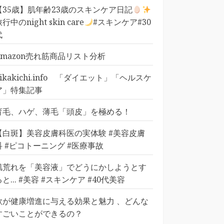
【35歳】肌年齢23歳のスキンケア日記
行中のnight skin care
#スキンケア#30
代
Amazon売れ筋商品リスト分析
pikakichi.info 「ダイエット」「ヘルスケ
ア」特集記事
育毛、ハゲ、薄毛「頭皮」を極める！
【白斑】美容皮膚科医の実体験 #美容皮膚
科 #ピコトーニング #医療事故
肌荒れを「美容液」でどうにかしようとす
ると... #美容 #スキンケア #40代美容
歌が健康増進に与える効果と魅力 、どんな
すごいことができるの？