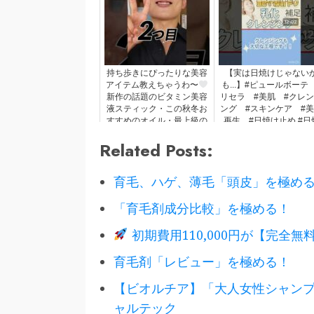
持ち歩きにぴったりな美容
【実は日焼けじゃない
アイテム教えちゃうわ〜
も...】#ピュールボーテ
新作の話題のビタミン美容
リセラ #美肌 #クレ
液スティック・この秋冬お
ング #スキンケア #
すすめのオイル・最上級の
再生 #日焼け止め #日
潤いリップよ〜
け #シミ #くすみ #
Related Posts:
リ #弾力
育毛、ハゲ、薄毛「頭皮」を極め
「育毛剤成分比較」を極める！
初期費用110,000円が【完全無料
育毛剤「レビュー」を極める！
【ビオルチア】「大人女性シャン
ャルテック