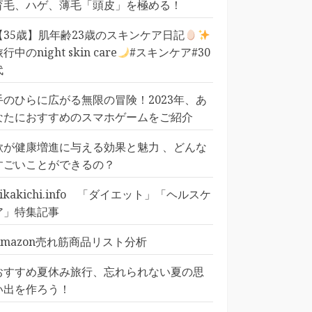
育毛、ハゲ、薄毛「頭皮」を極める！
【35歳】肌年齢23歳のスキンケア日記
行中のnight skin care
#スキンケア#30
代
手のひらに広がる無限の冒険！2023年、あ
なたにおすすめのスマホゲームをご紹介
歌が健康増進に与える効果と魅力 、どんな
すごいことができるの？
pikakichi.info 「ダイエット」「ヘルスケ
ア」特集記事
Amazon売れ筋商品リスト分析
おすすめ夏休み旅行、忘れられない夏の思
い出を作ろう！