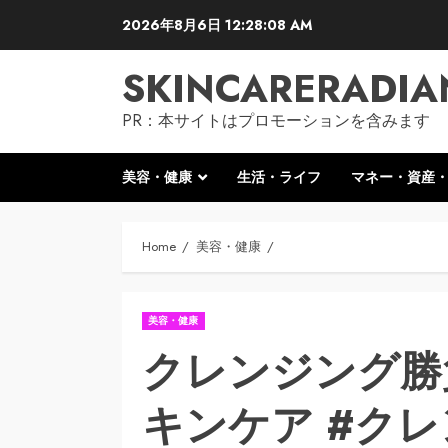
Skip
2026年8月6日
12:28:09 AM
to
content
SKINCARERADIA
PR：本サイトはプロモーションを含みます
美容・健康
生活・ライフ
マネー・資産
Home
美容・健康
美容・健康
クレンジング勝負
キンケア #クレ