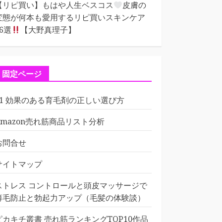
【リピ買い】もはや人生ベスコス
皮膚の
変態が何本も愛用するリピ買いスキンケア
16選
【大野真理子】
固定ページ
01 効果のある育毛剤の正しい選び方
Amazon売れ筋商品リスト分析
お問合せ
サイトマップ
ストレス コントロールと頭皮マッサージで
薄毛防止と勃起力アップ（毛髪の体験談）
ピカキチ叢書 売れ筋ランキングTOP10作品