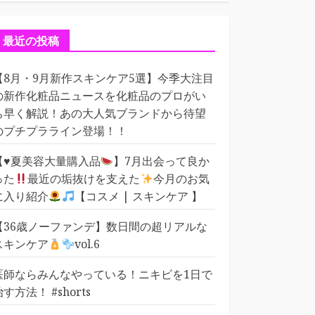
ゴ
リ
ー
最近の投稿
【8月・9月新作スキンケア5選】今季大注目
の新作化粧品ニュースを化粧品のプロがい
ち早く解説！あの大人気ブランドから待望
のプチプラライン登場！！
【
♥️
夏美容大量購入品
】7月出会って良か
った
最近の垢抜けを支えた
今月のお気
に入り紹介
【コスメ | スキンケア 】
【36歳ノーファンデ】数日間の超リアルな
スキンケア
vol.6
医師ならみんなやっている！ニキビを1日で
治す方法！ #shorts