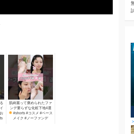
る
肌綺麗って褒められたファ
イ
ンデ要らずな化粧下地4選
お
#shorts #コスメ #ベース
s
メイク #ノーファンデ