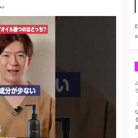
EAD
g
a