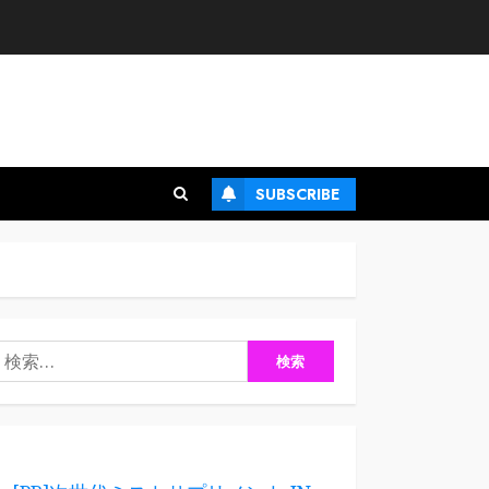
SUBSCRIBE
検
: