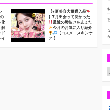
ン
【
♥️
夏美容大量購入品
の
】7月出会って良かった
を化
最近の垢抜けを支えた
く解
今月のお気に入り紹介
ンド
【コスメ | スキンケ
ライ
ア 】
2026年8月3日