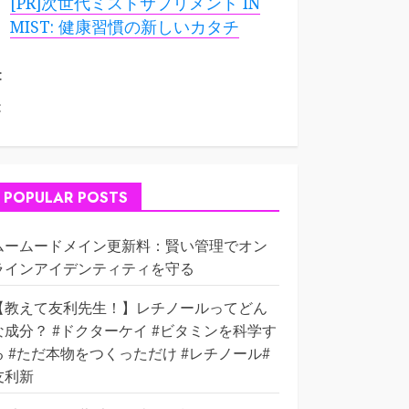
[PR]次世代ミストサプリメント IN
MIST: 健康習慣の新しいカタチ
:
:
POPULAR POSTS
ムームードメイン更新料：賢い管理でオン
ラインアイデンティティを守る
【教えて友利先生！】レチノールってどん
な成分？ #ドクターケイ #ビタミンを科学す
る #ただ本物をつくっただけ #レチノール#
友利新