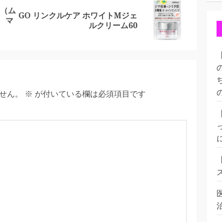
0（ム
GO リンクルケア ホワイトMジェ
Previous
Next
 マ
ルクリーム60
post:
post:
せん。
※
が付いている欄は必須項目です