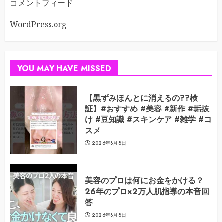
コメントフィード
WordPress.org
YOU MAY HAVE MISSED
【黒ずみほんとに消えるの??検
証】#おすすめ #美容 #新作 #垢抜
け #豆知識 #スキンケア #雑学 #コ
スメ
2026年8月8日
美容のプロは何にお金をかける？
26年のプロ×2万人肌指導の本音回
答
2026年8月8日