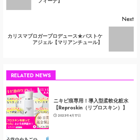
フィーナ】
po
Next
カリスマブロガープロデュース★バストケ
Next
アジェル【マリアンチュール】
post:
RELATED NEWS
ニキビ痕専用！導入型柔軟化粧水
【Reproskin（リプロスキン）】
2023年4月17日