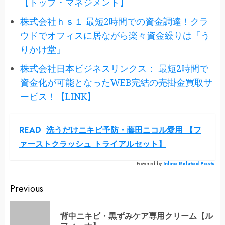
【トップ・マネジメント】
株式会社ｈｓ１ 最短2時間での資金調達！クラ
ウドでオフィスに居ながら楽々資金繰りは「う
りかけ堂」
株式会社日本ビジネスリンクス： 最短2時間で
資金化が可能となったWEB完結の売掛金買取サ
ービス！【LINK】
READ
洗うだけニキビ予防・藤田ニコル愛用 【フ
ァーストクラッシュ トライアルセット】
Powered by
Inline Related Posts
Continue
Previous
Reading
背中ニキビ・黒ずみケア専用クリーム【ル
Pr