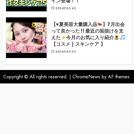
イン登場！！
2026年8月4日
【
♥️
夏美容大量購入品
】7月出会
って良かった
最近の垢抜けを支
えた
今月のお気に入り紹介
【コスメ | スキンケア 】
2026年8月3日
Copyright © All rights reserved.
|
ChromeNews
by AF themes.