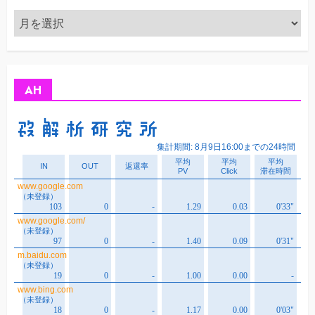
ア
ー
カ
イ
ブ
AH