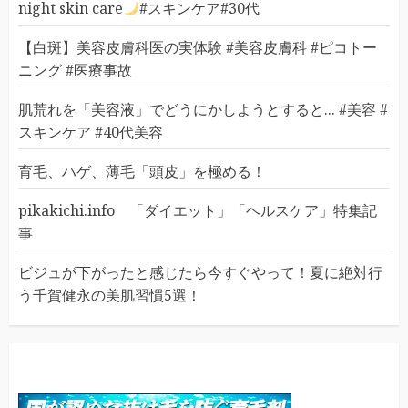
night skin care
#スキンケア#30代
【白斑】美容皮膚科医の実体験 #美容皮膚科 #ピコトー
ニング #医療事故
肌荒れを「美容液」でどうにかしようとすると... #美容 #
スキンケア #40代美容
育毛、ハゲ、薄毛「頭皮」を極める！
pikakichi.info 「ダイエット」「ヘルスケア」特集記
事
ビジュが下がったと感じたら今すぐやって！夏に絶対行
う千賀健永の美肌習慣5選！