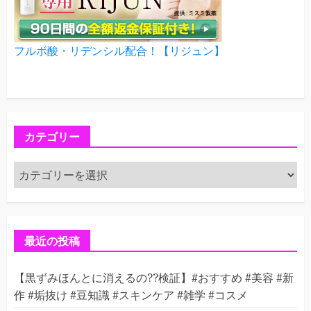
フルボ酸・リデンシル配合！【リジュン】
カテゴリー
カ
テ
ゴ
リ
ー
最近の投稿
【黒ずみほんとに消えるの??検証】#おすすめ #美容 #新
作 #垢抜け #豆知識 #スキンケア #雑学 #コスメ