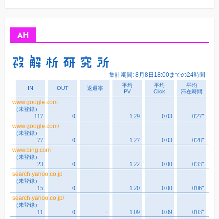
カ
イ
ブ
AH