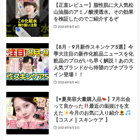
【正直レビュー】脂性肌に大人気松
山油脂のアミノ酸浸透水。その効果
を検証したのでご紹介するぞ
2026年8月6日
【8月・9月新作スキンケア5選】今
季大注目の新作化粧品ニュースを化
粧品のプロがいち早く解説！あの大
人気ブランドから待望のプチプララ
イン登場！！
2026年8月4日
【
♥️
夏美容大量購入品
】7月出会
って良かった
最近の垢抜けを支
えた
今月のお気に入り紹介
【コスメ | スキンケア 】
2026年8月3日