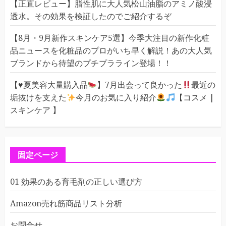
【正直レビュー】脂性肌に大人気松山油脂のアミノ酸浸
透水。その効果を検証したのでご紹介するぞ
【8月・9月新作スキンケア5選】今季大注目の新作化粧
品ニュースを化粧品のプロがいち早く解説！あの大人気
ブランドから待望のプチプラライン登場！！
【
♥️
夏美容大量購入品
】7月出会って良かった
最近の
垢抜けを支えた
今月のお気に入り紹介
【コスメ |
スキンケア 】
固定ページ
01 効果のある育毛剤の正しい選び方
Amazon売れ筋商品リスト分析
お問合せ