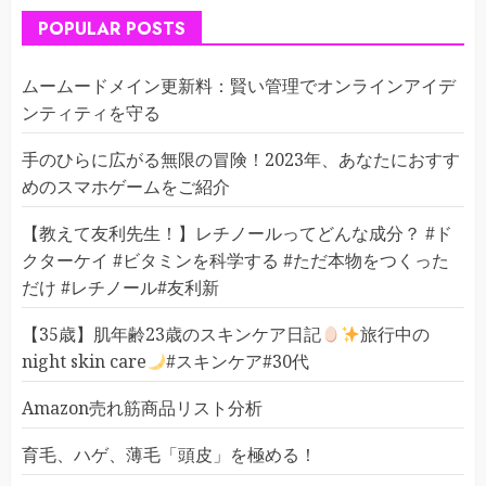
POPULAR POSTS
ムームードメイン更新料：賢い管理でオンラインアイデ
ンティティを守る
手のひらに広がる無限の冒険！2023年、あなたにおすす
めのスマホゲームをご紹介
【教えて友利先生！】レチノールってどんな成分？ #ド
クターケイ #ビタミンを科学する #ただ本物をつくった
だけ #レチノール#友利新
【35歳】肌年齢23歳のスキンケア日記
旅行中の
night skin care
#スキンケア#30代
Amazon売れ筋商品リスト分析
育毛、ハゲ、薄毛「頭皮」を極める！