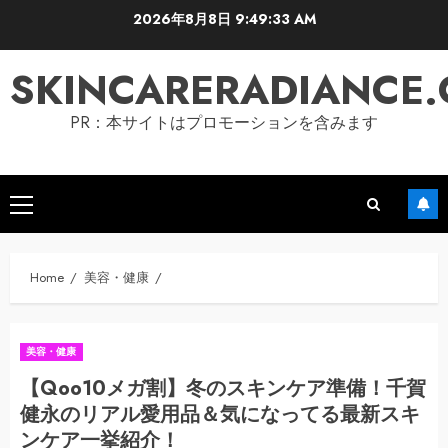
Skip
2026年8月8日
9:49:35 AM
to
content
SKINCARERADIANCE
PR：本サイトはプロモーションを含みます
Primary
Menu
Home
美容・健康
美容・健康
【Qoo10メガ割】冬のスキンケア準備！千賀
健永のリアル愛用品＆気になってる最新スキ
ンケア一挙紹介！