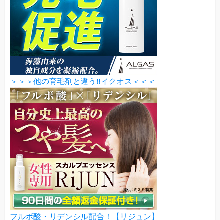
＞＞＞他の育毛剤と違う‼イクオス＜＜＜
フルボ酸・リデンシル配合！【リジュン】