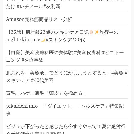
だけ #レチノール#友利新
Amazon売れ筋商品リスト分析
【35歳】肌年齢23歳のスキンケア日記
旅行中の
night skin care
#スキンケア#30代
【白斑】美容皮膚科医の実体験 #美容皮膚科 #ピコトー
ニング #医療事故
肌荒れを「美容液」でどうにかしようとすると... #美容 #
スキンケア #40代美容
育毛、ハゲ、薄毛「頭皮」を極める！
pikakichi.info 「ダイエット」「ヘルスケア」特集記
事
ビジュが下がったと感じたら今すぐやって！夏に絶対行
う千賀健永の美肌習慣5選！