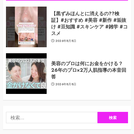
【黒ずみほんとに消えるの??検
証】#おすすめ #美容 #新作 #垢抜
け #豆知識 #スキンケア #雑学 #コ
スメ
2026年8月8日
美容のプロは何にお金をかける？
26年のプロ×2万人肌指導の本音回
答
2026年8月8日
検
索: