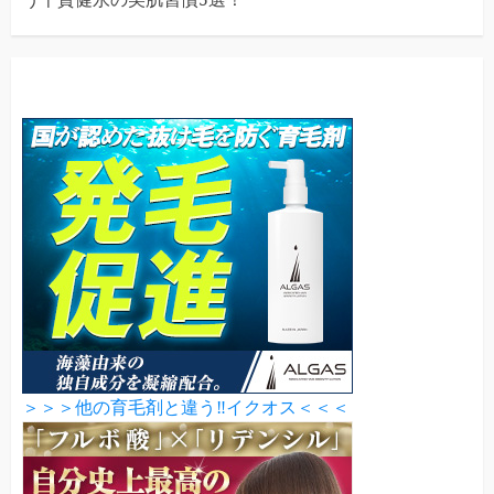
＞＞＞他の育毛剤と違う‼イクオス＜＜＜