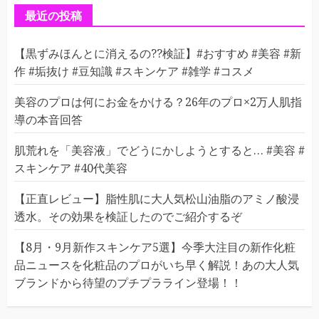
ー
最近の投稿
【黒ずみほんとに消えるの??検証】#おすすめ #美容 #新
作 #垢抜け #豆知識 #スキンケア #雑学 #コスメ
美容のプロは何にお金をかける？26年のプロ×2万人肌指
導の本音回答
肌荒れを「美容液」でどうにかしようとすると… #美容 #
スキンケア #40代美容
【正直レビュー】脂性肌に大人気松山油脂のアミノ酸浸
透水。その効果を検証したのでご紹介するぞ
【8月・9月新作スキンケア5選】今季大注目の新作化粧
品ニュースを化粧品のプロがいち早く解説！あの大人気
ブランドから待望のプチプラライン登場！！