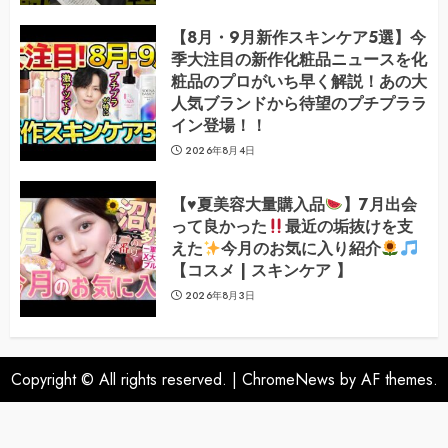
【8月・9月新作スキンケア5選】今
季大注目の新作化粧品ニュースを化
粧品のプロがいち早く解説！あの大
人気ブランドから待望のプチプララ
イン登場！！
2026年8月4日
【
♥️
夏美容大量購入品
】7月出会
って良かった
最近の垢抜けを支
えた
今月のお気に入り紹介
【コスメ | スキンケア 】
2026年8月3日
Copyright © All rights reserved.
|
ChromeNews
by AF themes.