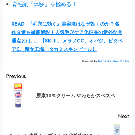
育毛剤「体験」を極める！
READ
『毛穴に効く』美容液はなぜ効くのか？名
作８選を徹底解説！人気毛穴ケア化粧品の意外な共
通点とは…。【SK-Ⅱ、メラノCC、オバジ、ビタペ
アC、魔女工場、タカミスキンピール】
Powered by
Inline Related Posts
Continue
Previous
Reading
Pr
尿素10％クリーム やわらかスベスベ
po
Next
Next