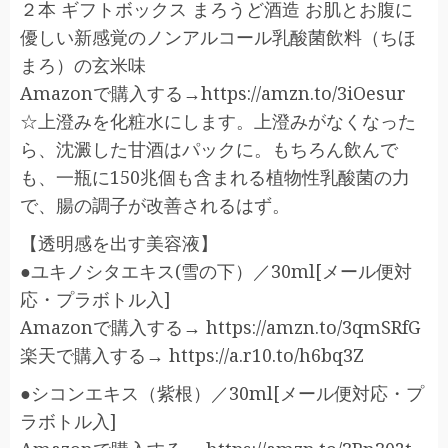
２本 ギフトボックス まろうど酒造 お肌とお腹に
優しい新感覚のノンアルコール乳酸菌飲料（ちほ
まろ）の玄米味
Amazonで購入する→https://amzn.to/3iOesur
☆上澄みを化粧水にします。上澄みがなくなった
ら、沈澱した甘酒はパックに。もちろん飲んで
も、一瓶に150兆個も含まれる植物性乳酸菌の力
で、腸の調子が改善されるはず。
【透明感を出す美容液】
●ユキノシタエキス(雪の下）／30ml[メール便対
応・プラボトル入]
Amazonで購入する→ https://amzn.to/3qmSRfG
楽天で購入する→ https://a.r10.to/h6bq3Z
●シコンエキス（紫根）／30ml[メール便対応・プ
ラボトル入]