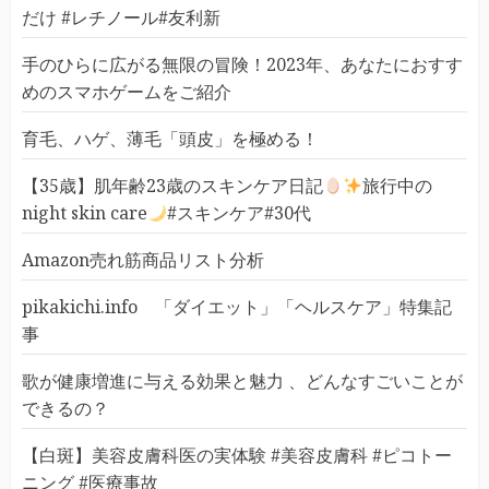
だけ #レチノール#友利新
手のひらに広がる無限の冒険！2023年、あなたにおすす
めのスマホゲームをご紹介
育毛、ハゲ、薄毛「頭皮」を極める！
【35歳】肌年齢23歳のスキンケア日記
旅行中の
night skin care
#スキンケア#30代
Amazon売れ筋商品リスト分析
pikakichi.info 「ダイエット」「ヘルスケア」特集記
事
歌が健康増進に与える効果と魅力 、どんなすごいことが
できるの？
【白斑】美容皮膚科医の実体験 #美容皮膚科 #ピコトー
ニング #医療事故