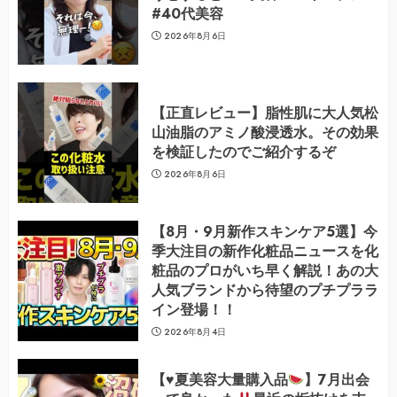
#40代美容
2026年8月6日
【正直レビュー】脂性肌に大人気松
山油脂のアミノ酸浸透水。その効果
を検証したのでご紹介するぞ
2026年8月6日
【8月・9月新作スキンケア5選】今
季大注目の新作化粧品ニュースを化
粧品のプロがいち早く解説！あの大
人気ブランドから待望のプチプララ
イン登場！！
2026年8月4日
【
♥️
夏美容大量購入品
】7月出会