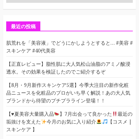
テ
ゴ
リ
ー
最近の投稿
肌荒れを「美容液」でどうにかしようとすると… #美容 #
スキンケア #40代美容
【正直レビュー】脂性肌に大人気松山油脂のアミノ酸浸
透水。その効果を検証したのでご紹介するぞ
【8月・9月新作スキンケア5選】今季大注目の新作化粧
品ニュースを化粧品のプロがいち早く解説！あの大人気
ブランドから待望のプチプラライン登場！！
【
♥️
夏美容大量購入品
】7月出会って良かった
最近の
垢抜けを支えた
今月のお気に入り紹介
【コスメ |
スキンケア 】