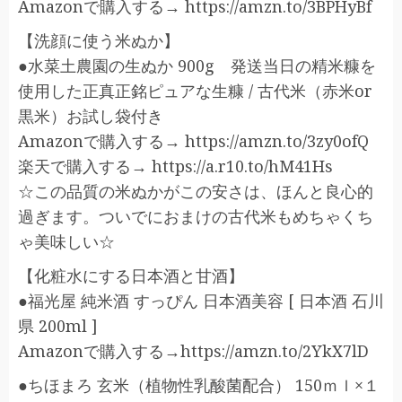
Amazonで購入する→ https://amzn.to/3BPHyBf
【洗顔に使う米ぬか】
●水菜土農園の生ぬか 900g 発送当日の精米糠を
使用した正真正銘ピュアな生糠 / 古代米（赤米or
黒米）お試し袋付き
Amazonで購入する→ https://amzn.to/3zy0ofQ
楽天で購入する→ https://a.r10.to/hM41Hs
☆この品質の米ぬかがこの安さは、ほんと良心的
過ぎます。ついでにおまけの古代米もめちゃくち
ゃ美味しい☆
【化粧水にする日本酒と甘酒】
●福光屋 純米酒 すっぴん 日本酒美容 [ 日本酒 石川
県 200ml ]
Amazonで購入する→https://amzn.to/2YkX7lD
●ちほまろ 玄米（植物性乳酸菌配合） 150ｍｌ×１