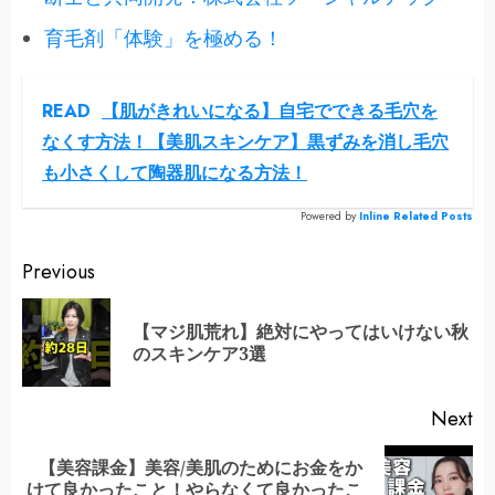
育毛剤「体験」を極める！
READ
【肌がきれいになる】自宅でできる毛穴を
なくす方法！【美肌スキンケア】黒ずみを消し毛穴
も小さくして陶器肌になる方法！
Powered by
Inline Related Posts
Continue
Previous
Reading
【マジ肌荒れ】絶対にやってはいけない秋
Pr
のスキンケア3選
po
Next
【美容課金】美容/美肌のためにお金をか
Next
けて良かったこと！やらなくて良かったこ