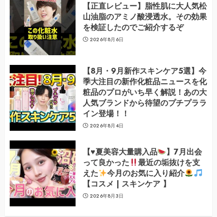
【正直レビュー】脂性肌に大人気松
山油脂のアミノ酸浸透水。その効果
を検証したのでご紹介するぞ
2026年8月6日
【8月・9月新作スキンケア5選】今
季大注目の新作化粧品ニュースを化
粧品のプロがいち早く解説！あの大
人気ブランドから待望のプチプララ
イン登場！！
2026年8月4日
【
♥️
夏美容大量購入品
】7月出会
って良かった
最近の垢抜けを支
えた
今月のお気に入り紹介
【コスメ | スキンケア 】
2026年8月3日