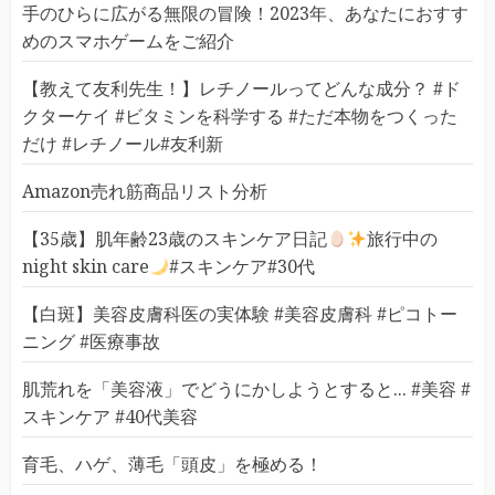
手のひらに広がる無限の冒険！2023年、あなたにおすす
めのスマホゲームをご紹介
【教えて友利先生！】レチノールってどんな成分？ #ド
クターケイ #ビタミンを科学する #ただ本物をつくった
だけ #レチノール#友利新
Amazon売れ筋商品リスト分析
【35歳】肌年齢23歳のスキンケア日記
旅行中の
night skin care
#スキンケア#30代
【白斑】美容皮膚科医の実体験 #美容皮膚科 #ピコトー
ニング #医療事故
肌荒れを「美容液」でどうにかしようとすると... #美容 #
スキンケア #40代美容
育毛、ハゲ、薄毛「頭皮」を極める！