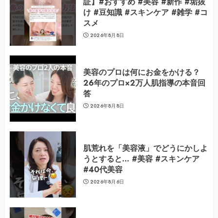
証】#おすすめ #美容 #新作 #垢抜
け #豆知識 #スキンケア #雑学 #コ
スメ
2026年8月8日
美容のプロは何にお金をかける？
26年のプロ×2万人肌指導の本音回
答
2026年8月8日
肌荒れを「美容液」でどうにかしよ
うとすると… #美容 #スキンケア
#40代美容
2026年8月6日