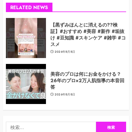
RELATED NEWS
【黒ずみほんとに消えるの??検
証】#おすすめ #美容 #新作 #垢抜
け #豆知識 #スキンケア #雑学 #コ
スメ
2026年8月8日
美容のプロは何にお金をかける？
26年のプロ×2万人肌指導の本音回
答
2026年8月8日
検