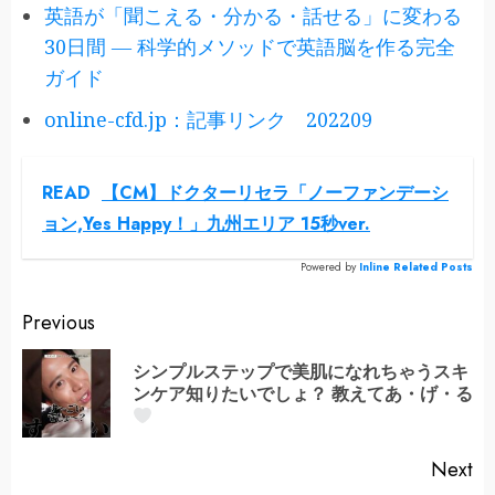
英語が「聞こえる・分かる・話せる」に変わる
30日間 ― 科学的メソッドで英語脳を作る完全
ガイド
online-cfd.jp：記事リンク 202209
READ
【CM】ドクターリセラ「ノーファンデーシ
ョン,Yes Happy！」九州エリア 15秒ver.
Powered by
Inline Related Posts
Continue
Previous
Reading
シンプルステップで美肌になれちゃうスキ
Pr
ンケア知りたいでしょ？ 教えてあ・げ・る
po
Next