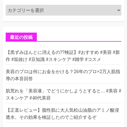
カ
テ
ゴ
リ
ー
最近の投稿
【黒ずみほんとに消えるの??検証】#おすすめ #美容 #新
作 #垢抜け #豆知識 #スキンケア #雑学 #コスメ
美容のプロは何にお金をかける？26年のプロ×2万人肌指
導の本音回答
肌荒れを「美容液」でどうにかしようとすると… #美容 #
スキンケア #40代美容
【正直レビュー】脂性肌に大人気松山油脂のアミノ酸浸
透水。その効果を検証したのでご紹介するぞ