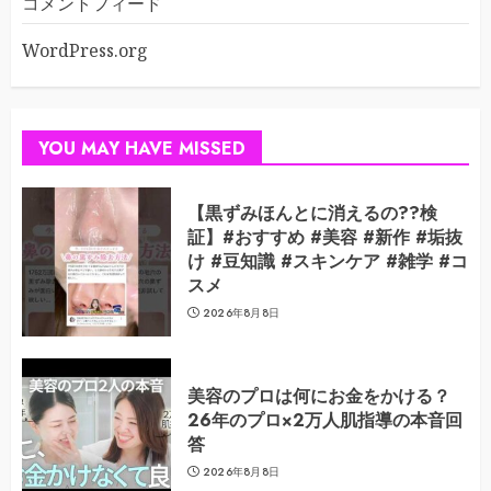
コメントフィード
WordPress.org
YOU MAY HAVE MISSED
【黒ずみほんとに消えるの??検
証】#おすすめ #美容 #新作 #垢抜
け #豆知識 #スキンケア #雑学 #コ
スメ
2026年8月8日
美容のプロは何にお金をかける？
26年のプロ×2万人肌指導の本音回
答
2026年8月8日