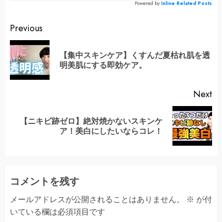
Powered by
Inline Related Posts
Continue
Previous
Reading
【集中スキンケア】くすんだ夏枯れ肌を透
Pr
明美肌にする即効ケア。
po
Next
【ニキビ跡ゼロ】絶対焼かないスキンケ
Next
ア！美白にしたいならコレ！
post:
コメントを残す
メールアドレスが公開されることはありません。
※
が付
いている欄は必須項目です