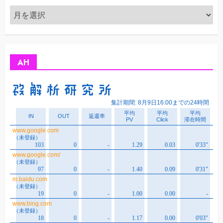
ア
ー
カ
イ
ブ
AH