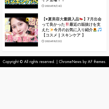
2026年8月4日
【
♥️
夏美容大量購入品
】7月出会
って良かった
最近の垢抜けを支
えた
今月のお気に入り紹介
【コスメ | スキンケア 】
2026年8月3日
Copyright © All rights reserved.
|
ChromeNews
by AF themes.