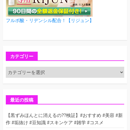
フルボ酸・リデンシル配合！【リジュン】
カテゴリー
カ
テ
ゴ
リ
ー
最近の投稿
【黒ずみほんとに消えるの??検証】#おすすめ #美容 #新
作 #垢抜け #豆知識 #スキンケア #雑学 #コスメ