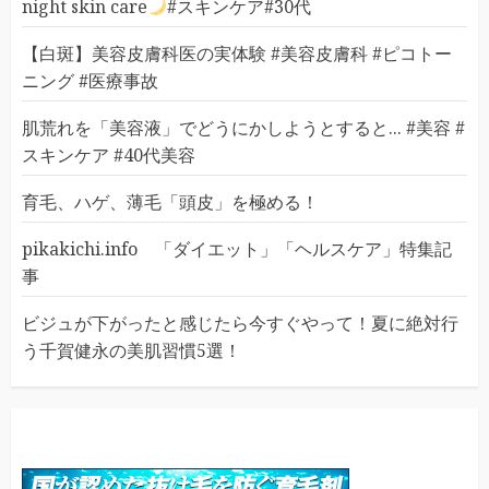
night skin care
#スキンケア#30代
【白斑】美容皮膚科医の実体験 #美容皮膚科 #ピコトー
ニング #医療事故
肌荒れを「美容液」でどうにかしようとすると... #美容 #
スキンケア #40代美容
育毛、ハゲ、薄毛「頭皮」を極める！
pikakichi.info 「ダイエット」「ヘルスケア」特集記
事
ビジュが下がったと感じたら今すぐやって！夏に絶対行
う千賀健永の美肌習慣5選！