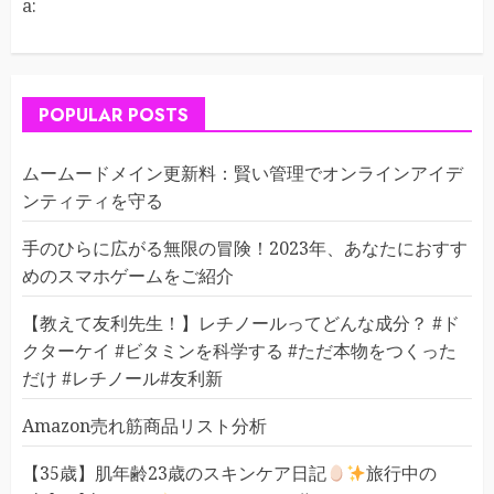
a:
POPULAR POSTS
ムームードメイン更新料：賢い管理でオンラインアイデ
ンティティを守る
手のひらに広がる無限の冒険！2023年、あなたにおすす
めのスマホゲームをご紹介
【教えて友利先生！】レチノールってどんな成分？ #ド
クターケイ #ビタミンを科学する #ただ本物をつくった
だけ #レチノール#友利新
Amazon売れ筋商品リスト分析
【35歳】肌年齢23歳のスキンケア日記
旅行中の