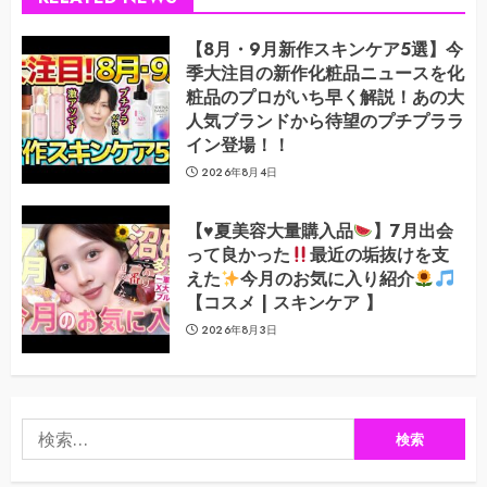
【8月・9月新作スキンケア5選】今
季大注目の新作化粧品ニュースを化
粧品のプロがいち早く解説！あの大
人気ブランドから待望のプチプララ
イン登場！！
2026年8月4日
【
♥️
夏美容大量購入品
】7月出会
って良かった
最近の垢抜けを支
えた
今月のお気に入り紹介
【コスメ | スキンケア 】
2026年8月3日
検
索: