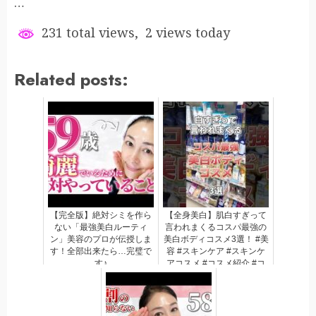
…
231 total views, 2 views today
Related posts:
【完全版】絶対シミを作ら
【全身美白】肌白すぎって
ない「最強美白ルーティ
言われまくるコスパ最強の
ン」美容のプロが伝授しま
美白ボディコスメ3選！ #美
す！全部出来たら…完璧で
容 #スキンケア #スキンケ
す♪
アコスメ #コスメ紹介 #コ
スメ #プチプラコスメ #美
白ケア #美白 #ボディケア