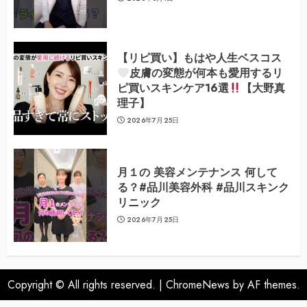
【リピ買い】もはや人生ベスコス
皮膚の変態が何本も愛用するリ
ピ買いスキンケア16選
【大野真
理子】
2026年7月25日
月１の 美容メンテナンス 何して
る？#品川美容外科 #品川スキンク
リニック
2026年7月25日
Copyright © All rights reserved.
|
ChromeNews
by AF themes.