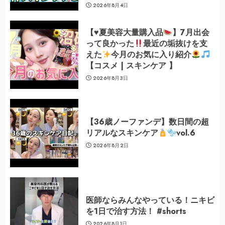
2026年8月4日
【
♥️
夏美容大量購入品
】7月出会
って良かった
最近の垢抜けを支
えた
今月のお気に入り紹介
【コスメ | スキンケア 】
2026年8月3日
【36歳ノーファンデ】数日間の超
リアルなスキンケア
vol.6
2026年8月2日
医師ならみんなやっている！ニキビ
を1日で治す方法！ #shorts
2026年8月1日