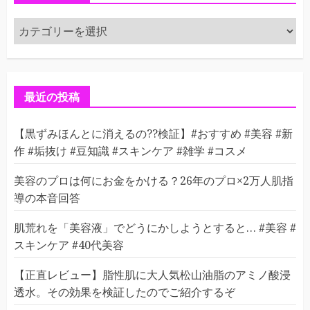
カ
テ
ゴ
リ
ー
最近の投稿
【黒ずみほんとに消えるの??検証】#おすすめ #美容 #新
作 #垢抜け #豆知識 #スキンケア #雑学 #コスメ
美容のプロは何にお金をかける？26年のプロ×2万人肌指
導の本音回答
肌荒れを「美容液」でどうにかしようとすると… #美容 #
スキンケア #40代美容
【正直レビュー】脂性肌に大人気松山油脂のアミノ酸浸
透水。その効果を検証したのでご紹介するぞ