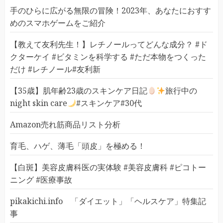
手のひらに広がる無限の冒険！2023年、あなたにおすす
めのスマホゲームをご紹介
【教えて友利先生！】レチノールってどんな成分？ #ド
クターケイ #ビタミンを科学する #ただ本物をつくった
だけ #レチノール#友利新
【35歳】肌年齢23歳のスキンケア日記
旅行中の
night skin care
#スキンケア#30代
Amazon売れ筋商品リスト分析
育毛、ハゲ、薄毛「頭皮」を極める！
【白斑】美容皮膚科医の実体験 #美容皮膚科 #ピコトー
ニング #医療事故
pikakichi.info 「ダイエット」「ヘルスケア」特集記
事