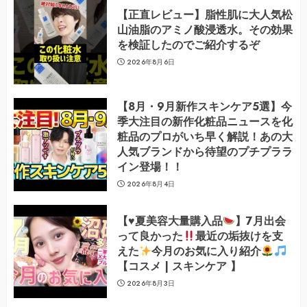
【正直レビュー】脂性肌に大人気松
山油脂のアミノ酸浸透水。その効果
を検証したのでご紹介するぞ
2026年8月6日
【8月・9月新作スキンケア5選】今
季大注目の新作化粧品ニュースを化
粧品のプロがいち早く解説！あの大
人気ブランドから待望のプチプララ
イン登場！！
2026年8月4日
【
♥️
夏美容大量購入品
】7月出会
って良かった
最近の垢抜けを支
えた
今月のお気に入り紹介
【コスメ | スキンケア 】
2026年8月3日