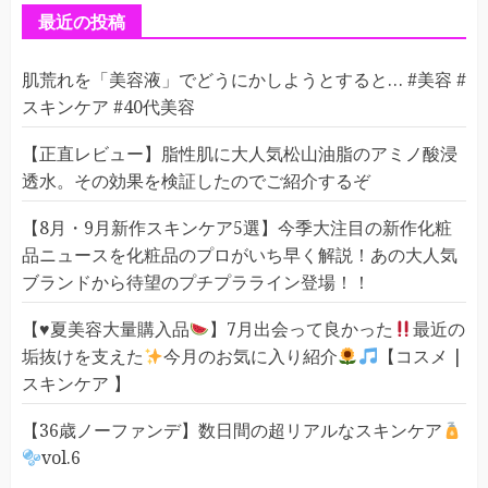
ー
最近の投稿
肌荒れを「美容液」でどうにかしようとすると… #美容 #
スキンケア #40代美容
【正直レビュー】脂性肌に大人気松山油脂のアミノ酸浸
透水。その効果を検証したのでご紹介するぞ
【8月・9月新作スキンケア5選】今季大注目の新作化粧
品ニュースを化粧品のプロがいち早く解説！あの大人気
ブランドから待望のプチプラライン登場！！
【
♥️
夏美容大量購入品
】7月出会って良かった
最近の
垢抜けを支えた
今月のお気に入り紹介
【コスメ |
スキンケア 】
【36歳ノーファンデ】数日間の超リアルなスキンケア
vol.6