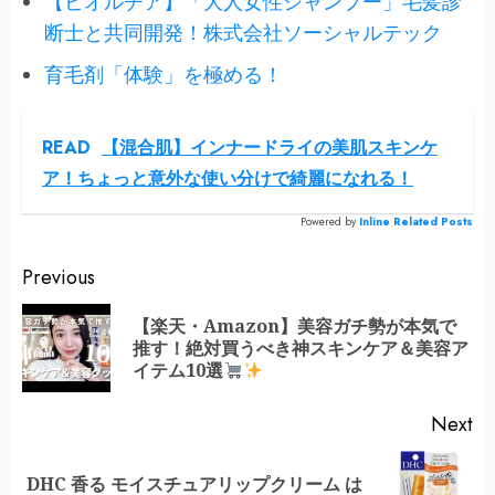
【ビオルチア】「大人女性シャンプー」毛髪診
断士と共同開発！株式会社ソーシャルテック
育毛剤「体験」を極める！
READ
【混合肌】インナードライの美肌スキンケ
ア！ちょっと意外な使い分けで綺麗になれる！
Powered by
Inline Related Posts
Continue
Previous
Reading
【楽天・Amazon】美容ガチ勢が本気で
Pr
推す！絶対買うべき神スキンケア＆美容ア
po
イテム10選
Next
DHC 香る モイスチュアリップクリーム は
Next