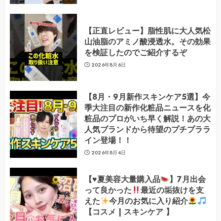
【正直レビュー】脂性肌に大人気松
山油脂のアミノ酸浸透水。その効果
を検証したのでご紹介するぞ
2026年8月6日
【8月・9月新作スキンケア5選】今
季大注目の新作化粧品ニュースを化
粧品のプロがいち早く解説！あの大
人気ブランドから待望のプチプララ
イン登場！！
2026年8月4日
【
♥️
夏美容大量購入品
】7月出会
って良かった
最近の垢抜けを支
えた
今月のお気に入り紹介
【コスメ | スキンケア 】