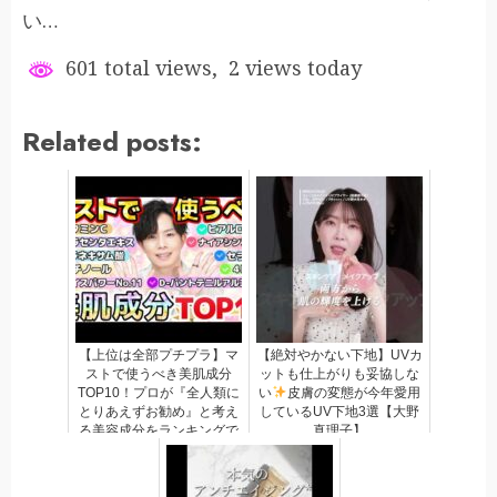
い…
601 total views, 2 views today
Related posts:
【上位は全部プチプラ】マ
【絶対やかない下地】UVカ
ストで使うべき美肌成分
ットも仕上がりも妥協しな
TOP10！プロが『全人類に
い
皮膚の変態が今年愛用
とりあえずお勧め』と考え
しているUV下地3選【大野
る美容成分をランキングで
真理子】
発表しました！【皆は何種
類使ってる？】