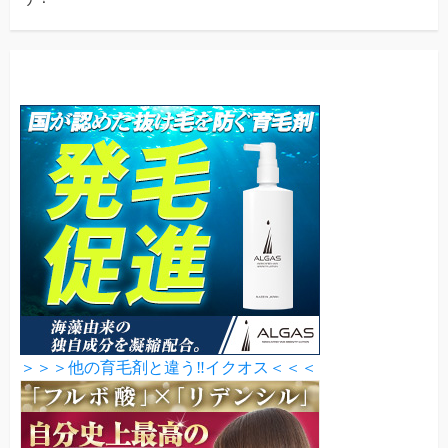
＞＞＞他の育毛剤と違う‼イクオス＜＜＜