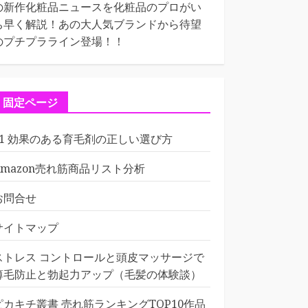
の新作化粧品ニュースを化粧品のプロがい
ち早く解説！あの大人気ブランドから待望
のプチプラライン登場！！
固定ページ
01 効果のある育毛剤の正しい選び方
Amazon売れ筋商品リスト分析
お問合せ
サイトマップ
ストレス コントロールと頭皮マッサージで
薄毛防止と勃起力アップ（毛髪の体験談）
ピカキチ叢書 売れ筋ランキングTOP10作品