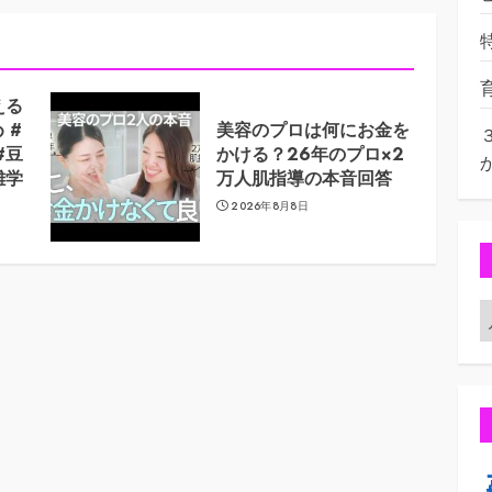
える
 #
美容のプロは何にお金を
#豆
かける？26年のプロ×2
雑学
万人肌指導の本音回答
2026年8月8日