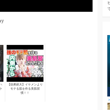
ay
ハ
【効果絶大】イケメンより
ケ
モテる肌を作る美肌習
慣！！