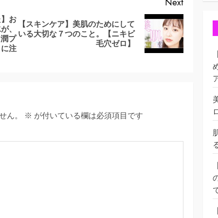
Next
た】お
【スキンケア】美肌のためにして
水が、
Next
いる大切な７つのこと。【ニキビ
Previous
白潤プ
post:
毛穴ゼロ】
post:
』に注
せん。
※
が付いている欄は必須項目です