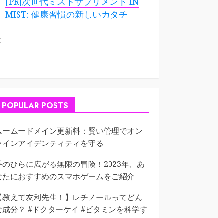
[PR]次世代ミストサプリメント IN
MIST: 健康習慣の新しいカタチ
:
:
POPULAR POSTS
ムームードメイン更新料：賢い管理でオン
ラインアイデンティティを守る
手のひらに広がる無限の冒険！2023年、あ
なたにおすすめのスマホゲームをご紹介
【教えて友利先生！】レチノールってどん
な成分？ #ドクターケイ #ビタミンを科学す