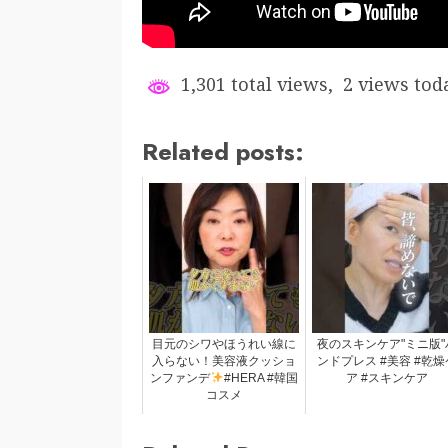
1,301 total views, 2 views tod
Related posts:
目元のシワやほうれい線に
夜のスキンケア"ミニ版"
入らない！美容液クッショ
ンドプレス #美容 #乾燥
ンファンデ
#HERA #韓国
ア #スキンケア
コスメ