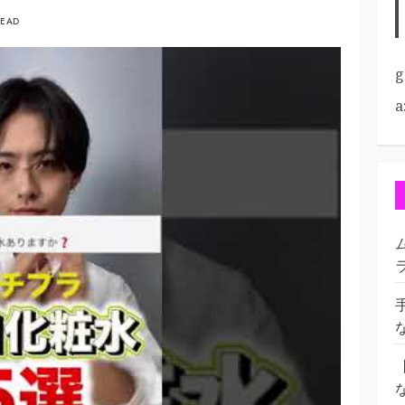
READ
g
a