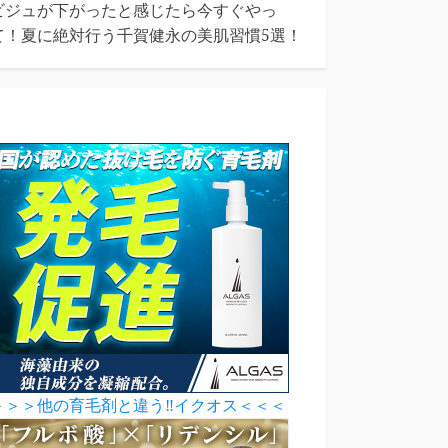
ビジュが下がったと感じたら今すぐやっ
て！夏に絶対行う千賀健永の美肌習慣5選！
＞＞＞他の育毛剤と違う‼イクオス＜＜＜