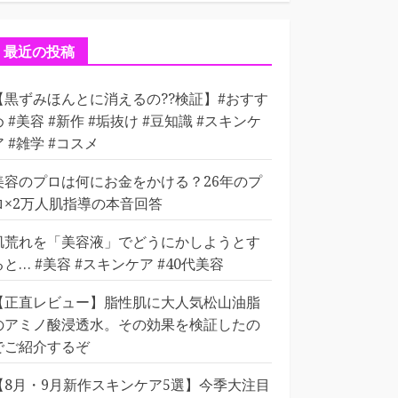
ゴ
リ
ー
最近の投稿
【黒ずみほんとに消えるの??検証】#おすす
め #美容 #新作 #垢抜け #豆知識 #スキンケ
ア #雑学 #コスメ
美容のプロは何にお金をかける？26年のプ
ロ×2万人肌指導の本音回答
肌荒れを「美容液」でどうにかしようとす
ると… #美容 #スキンケア #40代美容
【正直レビュー】脂性肌に大人気松山油脂
のアミノ酸浸透水。その効果を検証したの
でご紹介するぞ
【8月・9月新作スキンケア5選】今季大注目