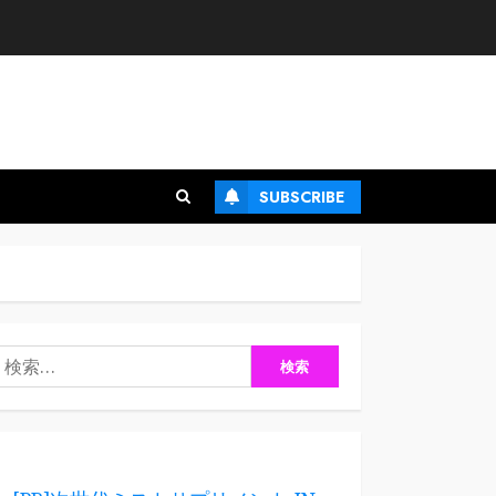
SUBSCRIBE
検
: