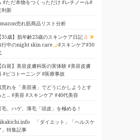
る #ただ本物をつくっただけ #レチノール#
友利新
Amazon売れ筋商品リスト分析
【35歳】肌年齢23歳のスキンケア日記
行中のnight skin care
#スキンケア#30
代
【白斑】美容皮膚科医の実体験 #美容皮膚
科 #ピコトーニング #医療事故
肌荒れを「美容液」でどうにかしようとす
ると... #美容 #スキンケア #40代美容
育毛、ハゲ、薄毛「頭皮」を極める！
pikakichi.info 「ダイエット」「ヘルスケ
ア」特集記事