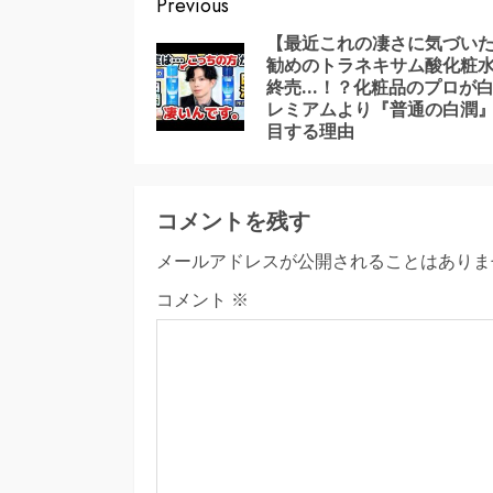
Continue
Previous
Reading
【最近これの凄さに気づい
勧めのトラネキサム酸化粧
終売…！？化粧品のプロが
レミアムより『普通の白潤
目する理由
コメントを残す
メールアドレスが公開されることはありま
コメント
※