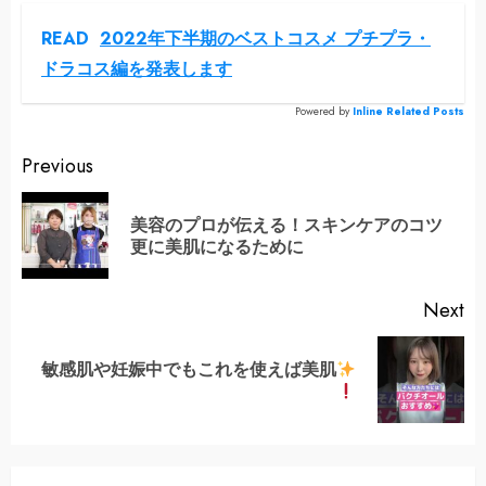
READ
2022年下半期のベストコスメ プチプラ・
ドラコス編を発表します
Powered by
Inline Related Posts
Continue
Previous
Reading
美容のプロが伝える！スキンケアのコツ
Pr
更に美肌になるために
po
Next
敏感肌や妊娠中でもこれを使えば美肌
Next
post: