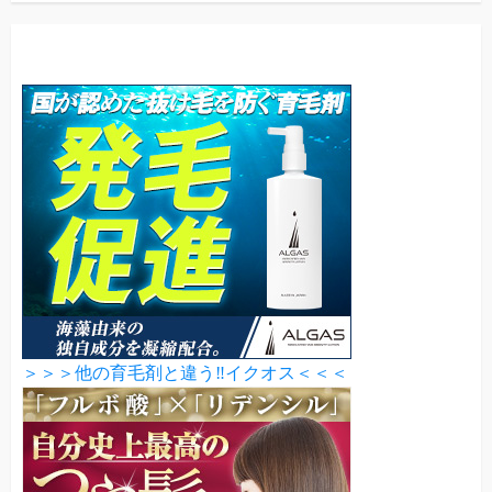
＞＞＞他の育毛剤と違う‼イクオス＜＜＜