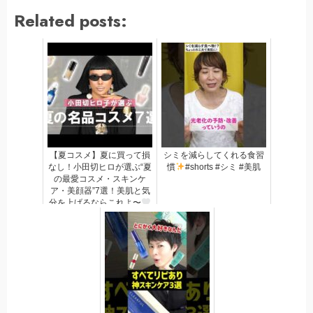
Related posts:
【夏コスメ】夏に買って損
シミを減らしてくれる食習
なし！小田切ヒロが選ぶ“夏
慣
#shorts #シミ #美肌
の最愛コスメ・スキンケ
ア・美顔器”7選！美肌と気
分を上げるならこれよ〜