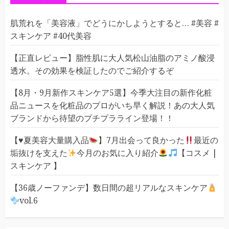
肌荒れを「美容液」でどうにかしようとすると… #美容 #
スキンケア #40代美容
【正直レビュー】脂性肌に大人気松山油脂のアミノ酸浸
透水。その効果を検証したのでご紹介するぞ
【8月・9月新作スキンケア5選】今季大注目の新作化粧
品ニュースを化粧品のプロがいち早く解説！あの大人気
ブランドから待望のプチプラライン登場！！
【
♥️
夏美容大量購入品
】7月出会って良かった
最近の
垢抜けを支えた
今月のお気に入り紹介
【コスメ |
スキンケア 】
【36歳ノーファンデ】数日間の超リアルなスキンケア
vol.6