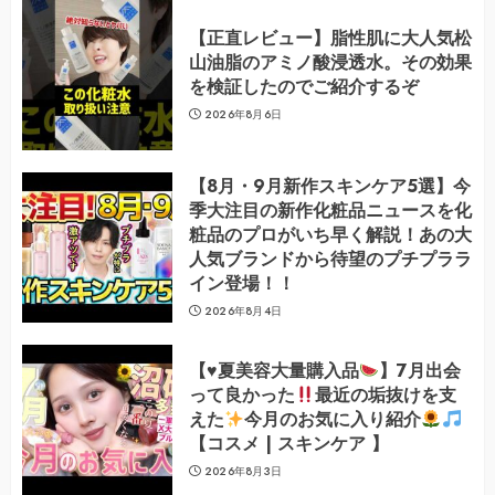
【正直レビュー】脂性肌に大人気松
山油脂のアミノ酸浸透水。その効果
を検証したのでご紹介するぞ
2026年8月6日
【8月・9月新作スキンケア5選】今
季大注目の新作化粧品ニュースを化
粧品のプロがいち早く解説！あの大
人気ブランドから待望のプチプララ
イン登場！！
2026年8月4日
【
♥️
夏美容大量購入品
】7月出会
って良かった
最近の垢抜けを支
えた
今月のお気に入り紹介
【コスメ | スキンケア 】
2026年8月3日