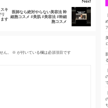
Next
りスキ
医師なら絶対やらない美容法 幹
でリ
Previous
Next
細胞コスメ #美肌 #美容法 #幹細
します
post:
post:
胞コスメ
せん。
※
が付いている欄は必須項目です