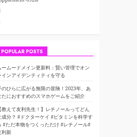
:
:
POPULAR POSTS
ムームードメイン更新料：賢い管理でオン
ラインアイデンティティを守る
手のひらに広がる無限の冒険！2023年、あ
なたにおすすめのスマホゲームをご紹介
【教えて友利先生！】レチノールってどん
な成分？ #ドクターケイ #ビタミンを科学す
る #ただ本物をつくっただけ #レチノール#
友利新