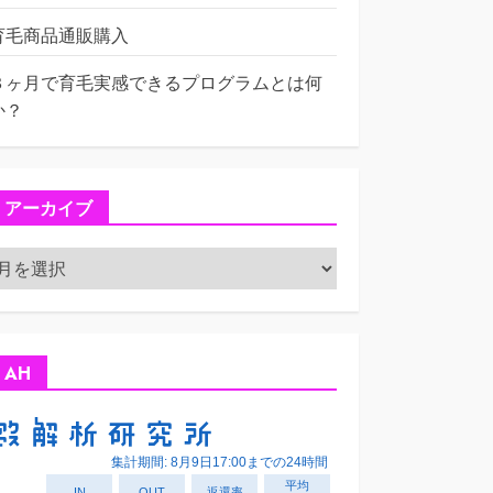
育毛商品通販購入
３ヶ月で育毛実感できるプログラムとは何
か？
アーカイブ
ア
ー
カ
イ
ブ
AH