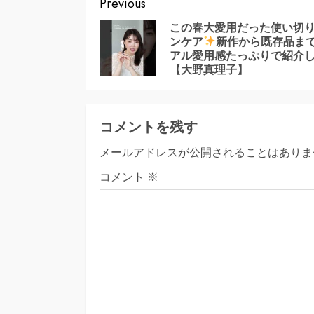
Continue
Previous
Reading
この春大愛用だった使い切
ンケア
新作から既存品ま
アル愛用感たっぷりで紹介
【大野真理子】
コメントを残す
メールアドレスが公開されることはありま
コメント
※