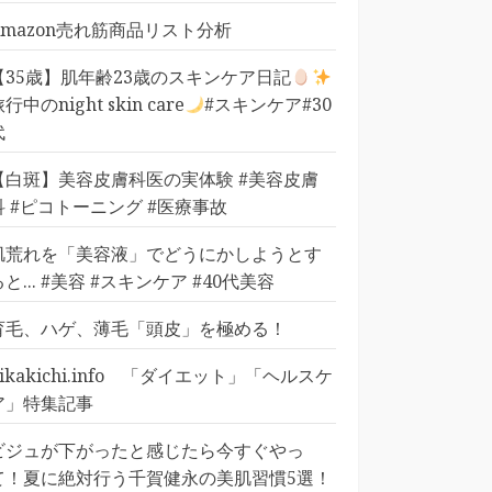
Amazon売れ筋商品リスト分析
【35歳】肌年齢23歳のスキンケア日記
行中のnight skin care
#スキンケア#30
代
【白斑】美容皮膚科医の実体験 #美容皮膚
科 #ピコトーニング #医療事故
肌荒れを「美容液」でどうにかしようとす
ると... #美容 #スキンケア #40代美容
育毛、ハゲ、薄毛「頭皮」を極める！
pikakichi.info 「ダイエット」「ヘルスケ
ア」特集記事
ビジュが下がったと感じたら今すぐやっ
て！夏に絶対行う千賀健永の美肌習慣5選！