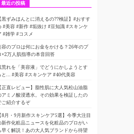
ー
最近の投稿
【黒ずみほんとに消えるの??検証】#おすす
め #美容 #新作 #垢抜け #豆知識 #スキンケ
ア #雑学 #コスメ
美容のプロは何にお金をかける？26年のプ
ロ×2万人肌指導の本音回答
肌荒れを「美容液」でどうにかしようとす
ると… #美容 #スキンケア #40代美容
【正直レビュー】脂性肌に大人気松山油脂
のアミノ酸浸透水。その効果を検証したの
でご紹介するぞ
【8月・9月新作スキンケア5選】今季大注目
の新作化粧品ニュースを化粧品のプロがい
ち早く解説！あの大人気ブランドから待望