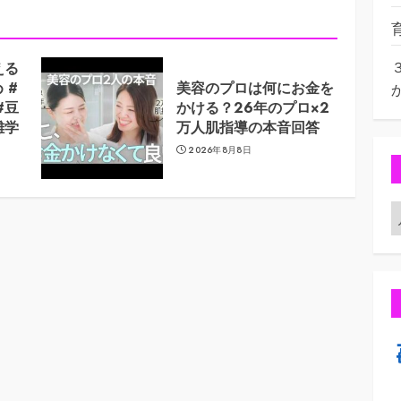
える
 #
美容のプロは何にお金を
#豆
かける？26年のプロ×2
雑学
万人肌指導の本音回答
2026年8月8日