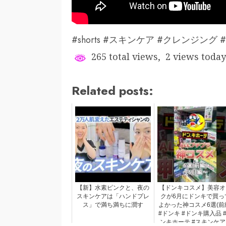
#shorts #スキンケア #クレンジング
265 total views, 2 views today
Related posts:
【新】水素ピンクと、夜の
【ドンキコスメ】美容オ
スキンケアは「ハンドプレ
クが6月にドンキで買っ
ス」で満ち満ちに潤す
よかった神コスメ6選(前
#ドンキ #ドンキ購入品 
ンキホーテ #スキンケア 