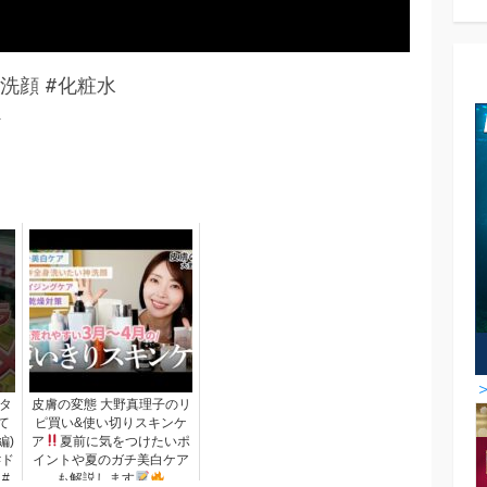
 #洗顔 #化粧水
タ
皮膚の変態 大野真理子のリ
て
ピ買い&使い切りスキンケ
編)
ア
夏前に気をつけたいポ
#ド
イントや夏のガチ美白ケア
#
も解説します