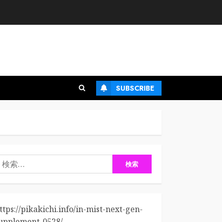
SUBSCRIBE
検
:
ttps://pikakichi.info/in-mist-next-gen-
upplement-0528/