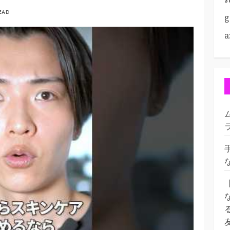
READ
g
a