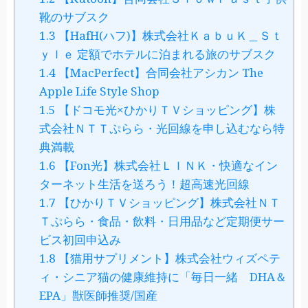
靴のサブスク
1.3
【HafH(ハフ)】株式会社ＫａｂｕＫ＿Ｓｔ
ｙｌｅ 定額でホテルに泊まれる旅のサブスク
1.4
【MacPerfect】合同会社アシカン The
Apple Life Style Shop
1.5
【ドコモ光×ひかりＴＶショッピング】株
式会社ＮＴＴぷらら・光回線を申し込むなら特
典満載
1.6
【Fon光】株式会社ＬＩＮＫ・快適なイン
ターネット生活を送ろう！超高速光回線
1.7
【ひかりＴＶショッピング】株式会社ＮＴ
Ｔぷらら・食品・飲料・日用品など定期便サー
ビス初回申込み
1.8
【猫用サプリメント】株式会社ウィズペテ
ィ・シニア猫の健康維持に「毎日一緒 DHA＆
EPA」獣医師推奨/国産