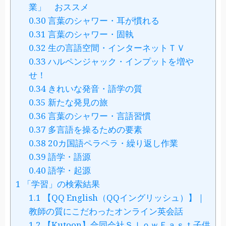
業」 おススメ
0.30
言葉のシャワー・耳が慣れる
0.31
言葉のシャワー・固執
0.32
生の言語空間・インターネットＴＶ
0.33
ハルペンジャック・インプットを増や
せ！
0.34
きれいな発音・語学の質
0.35
新たな発見の旅
0.36
言葉のシャワー・言語習慣
0.37
多言語を操るための要素
0.38
20カ国語ペラペラ・繰り返し作業
0.39
語学・語源
0.40
語学・起源
1
「学習」の検索結果
1.1
【QQ English（QQイングリッシュ）】｜
教師の質にこだわったオンライン英会話
1.2
【Kutoon】合同会社ＳｌｏｗＦａｓｔ子供