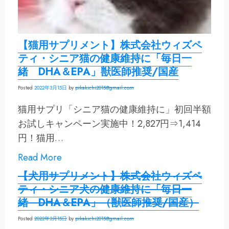
【猫用サプリメント】株式会社ウィズペ
ティ・シニア猫の健康維持に「毎日一
緒 DHA＆EPA」獣医師推奨/国産
Posted
2022年3月15日
by
pikakichi2015@gmail.com
猫用サプリ「シニア猫の健康維持に」初回半額
お試しキャンペーン実施中！2,827円⇒1,414
円！猫用…
Read More
【犬用サプリメント】株式会社ウィズペ
ティ・シニア犬の健康維持に「毎日一
緒 DHA＆EPA」（獣医師推奨/国産）
Posted
2022年3月15日
by
pikakichi2015@gmail.com