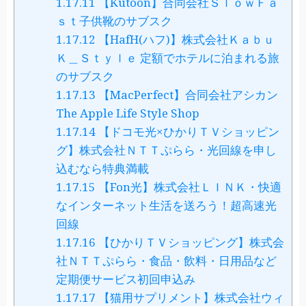
1.17.11
【Kutoon】合同会社ＳｌｏｗＦａ
ｓｔ子供靴のサブスク
1.17.12
【HafH(ハフ)】株式会社Ｋａｂｕ
Ｋ＿Ｓｔｙｌｅ 定額でホテルに泊まれる旅
のサブスク
1.17.13
【MacPerfect】合同会社アシカン
The Apple Life Style Shop
1.17.14
【ドコモ光×ひかりＴＶショッピン
グ】株式会社ＮＴＴぷらら・光回線を申し
込むなら特典満載
1.17.15
【Fon光】株式会社ＬＩＮＫ・快適
なインターネット生活を送ろう！超高速光
回線
1.17.16
【ひかりＴＶショッピング】株式会
社ＮＴＴぷらら・食品・飲料・日用品など
定期便サービス初回申込み
1.17.17
【猫用サプリメント】株式会社ウィ