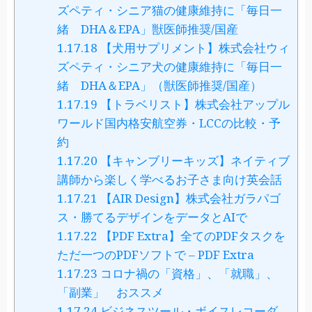
ズペティ・シニア猫の健康維持に「毎日一
緒 DHA＆EPA」獣医師推奨/国産
1.17.18
【犬用サプリメント】株式会社ウィ
ズペティ・シニア犬の健康維持に「毎日一
緒 DHA＆EPA」（獣医師推奨/国産）
1.17.19
【トラベリスト】株式会社アップル
ワールド国内格安航空券・LCCの比較・予
約
1.17.20
【キャンブリーキッズ】ネイティブ
講師から楽しく学べるお子さま向け英会話
1.17.21
【AIR Design】株式会社ガラパゴ
ス・勝てるデザインをデータとAIで
1.17.22
【PDF Extra】全てのPDFタスクを
ただ一つのPDFソフトで – PDF Extra
1.17.23
コロナ禍の「資格」、「就職」、
「副業」 おススメ
1.17.24
ビジネスツール・ボイスレコーダ