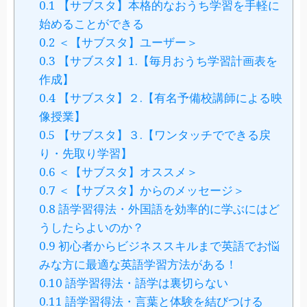
0.1
【サブスタ】本格的なおうち学習を手軽に
始めることができる
0.2
＜【サブスタ】ユーザー＞
0.3
【サブスタ】1.【毎月おうち学習計画表を
作成】
0.4
【サブスタ】２.【有名予備校講師による映
像授業】
0.5
【サブスタ】３.【ワンタッチでできる戻
り・先取り学習】
0.6
＜【サブスタ】オススメ＞
0.7
＜【サブスタ】からのメッセージ＞
0.8
語学習得法・外国語を効率的に学ぶにはど
うしたらよいのか？
0.9
初心者からビジネススキルまで英語でお悩
みな方に最適な英語学習方法がある！
0.10
語学習得法・語学は裏切らない
0.11
語学習得法・言葉と体験を結びつける