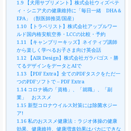
1.9
【犬用サプリメント】株式会社ウィズペテ
ィ・シニア犬の健康維持に「毎日一緒 DHA＆
EPA」（獣医師推奨/国産）
1.10
【トラベリスト】株式会社アップルワー
ルド国内格安航空券・LCCの比較・予約
1.11
【キャンブリーキッズ】ネイティブ講師
から楽しく学べるお子さま向け英会話
1.12
【AIR Design】株式会社ガラパゴス・勝
てるデザインをデータとAIで
1.13
【PDF Extra】全てのPDFタスクをただ一
つのPDFソフトで – PDF Extra
1.14
コロナ禍の「資格」、「就職」、「副
業」 おススメ
1.15
新型コロナウイルス対策には除菌水ジー
ア!
1.16
私のおススメ健康法：ラジオ体操の健康
効果、健康維持、健康増進効果はバカにできな