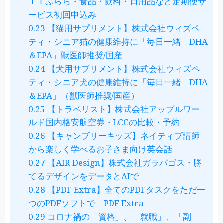
ＴＴぷらら・食品・飲料・日用品など定期便サ
ービス初回申込み
0.23
【猫用サプリメント】株式会社ウィズペ
ティ・シニア猫の健康維持に「毎日一緒 DHA
＆EPA」獣医師推奨/国産
0.24
【犬用サプリメント】株式会社ウィズペ
ティ・シニア犬の健康維持に「毎日一緒 DHA
＆EPA」（獣医師推奨/国産）
0.25
【トラベリスト】株式会社アップルワー
ルド国内格安航空券・LCCの比較・予約
0.26
【キャンブリーキッズ】ネイティブ講師
から楽しく学べるお子さま向け英会話
0.27
【AIR Design】株式会社ガラパゴス・勝
てるデザインをデータとAIで
0.28
【PDF Extra】全てのPDFタスクをただ一
つのPDFソフトで – PDF Extra
0.29
コロナ禍の「資格」、「就職」、「副