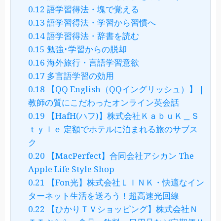
0.12
語学習得法・塊で覚える
0.13
語学習得法・学習から習慣へ
0.14
語学習得法・辞書を読む
0.15
勉強･学習からの脱却
0.16
海外旅行・言語学習意欲
0.17
多言語学習の効用
0.18
【QQ English（QQイングリッシュ）】｜
教師の質にこだわったオンライン英会話
0.19
【HafH(ハフ)】株式会社ＫａｂｕＫ＿Ｓ
ｔｙｌｅ 定額でホテルに泊まれる旅のサブス
ク
0.20
【MacPerfect】合同会社アシカン The
Apple Life Style Shop
0.21
【Fon光】株式会社ＬＩＮＫ・快適なイン
ターネット生活を送ろう！超高速光回線
0.22
【ひかりＴＶショッピング】株式会社Ｎ