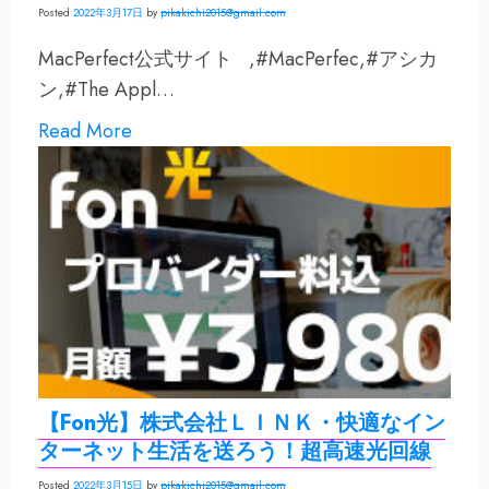
Posted
2022年3月17日
by
pikakichi2015@gmail.com
MacPerfect公式サイト ,#MacPerfec,#アシカ
ン,#The Appl…
Read More
【Fon光】株式会社ＬＩＮＫ・快適なイン
ターネット生活を送ろう！超高速光回線
Posted
2022年3月15日
by
pikakichi2015@gmail.com