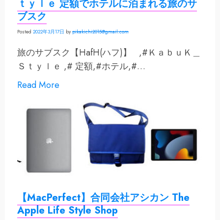
ｔｙｌｅ 定額でホテルに泊まれる旅のサ
ブスク
Posted
2022年3月17日
by
pikakichi2015@gmail.com
旅のサブスク【HafH(ハフ)】 ,#ＫａｂｕＫ＿
Ｓｔｙｌｅ ,# 定額,#ホテル,#…
Read More
【MacPerfect】合同会社アシカン The
Apple Life Style Shop