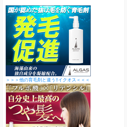
＞＞＞他の育毛剤と違う‼イクオス＜＜＜