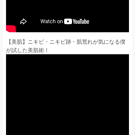
【美肌】ニキビ・ニキビ跡・肌荒れが気になる僕
が試した美肌術！