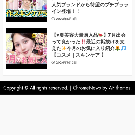
人気ブランドから待望のプチプララ
イン登場！！
2026年8月4日
【
♥️
夏美容大量購入品
】7月出会
って良かった
最近の垢抜けを支
えた
今月のお気に入り紹介
【コスメ | スキンケア 】
2026年8月3日
Copyright © All rights reserved.
|
ChromeNews
by AF themes.