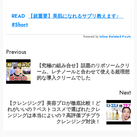
READ
【超重要】美肌になれるサプリ教えます♪
#Short
Powered by
Inline Related Posts
Continue
Previous
Reading
【究極の組み合せ】話題のリポソームクリ
Pr
ーム、レチノールと合わせて使える超理想
po
的な導入クリームでした
Next
【クレンジング】美容プロが徹底比較！ど
れがいいの？ベストコスメで選ばれたクレ
Next
ンジングは本当によいの？高評価プチプラ
post:
クレンジング対決！