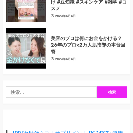
け #豆知識 #スキンケア #雑学 #コ
スメ
2026年8月8日
美容のプロは何にお金をかける？
26年のプロ×2万人肌指導の本音回
答
2026年8月8日
検
索: