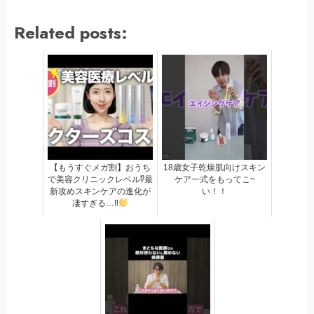
Related posts:
【もうすぐメガ割】おうち
18歳女子乾燥肌向けスキン
で美容クリニックレベル⁉最
ケア一式をもってこ~
新攻めスキンケアの進化が
い！！
凄すぎる…‼