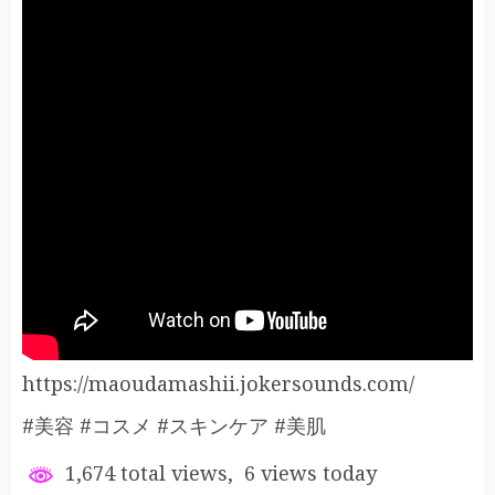
https://maoudamashii.jokersounds.com/
#美容 #コスメ #スキンケア #美肌
1,674 total views, 6 views today