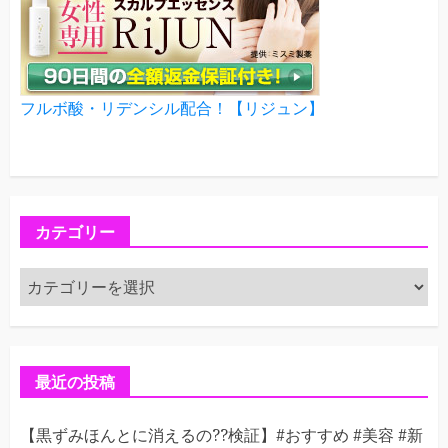
フルボ酸・リデンシル配合！【リジュン】
カテゴリー
カ
テ
ゴ
リ
ー
最近の投稿
【黒ずみほんとに消えるの??検証】#おすすめ #美容 #新