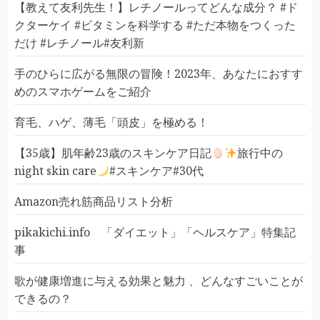
【教えて友利先生！】レチノールってどんな成分？ #ド
クターケイ #ビタミンを科学する #ただ本物をつくった
だけ #レチノール#友利新
手のひらに広がる無限の冒険！2023年、あなたにおすす
めのスマホゲームをご紹介
育毛、ハゲ、薄毛「頭皮」を極める！
【35歳】肌年齢23歳のスキンケア日記
旅行中の
night skin care
#スキンケア#30代
Amazon売れ筋商品リスト分析
pikakichi.info 「ダイエット」「ヘルスケア」特集記
事
歌が健康増進に与える効果と魅力 、どんなすごいことが
できるの？