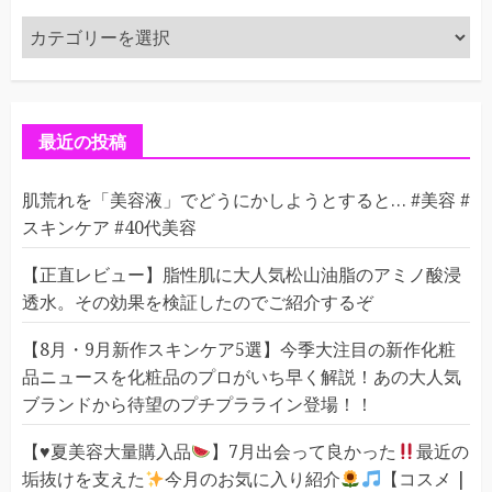
カ
テ
ゴ
リ
ー
最近の投稿
肌荒れを「美容液」でどうにかしようとすると… #美容 #
スキンケア #40代美容
【正直レビュー】脂性肌に大人気松山油脂のアミノ酸浸
透水。その効果を検証したのでご紹介するぞ
【8月・9月新作スキンケア5選】今季大注目の新作化粧
品ニュースを化粧品のプロがいち早く解説！あの大人気
ブランドから待望のプチプラライン登場！！
【
♥️
夏美容大量購入品
】7月出会って良かった
最近の
垢抜けを支えた
今月のお気に入り紹介
【コスメ |