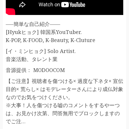
—–簡単な自己紹介——
[Hyukヒョク] 韓国系YouTuber.
K-POP, K-FOOD, K-Beauty, K-Cluture
[イ・ミンヒョク] Solo Artist.
音楽活動、タレント業
音源提供： MODOOCOM
【ご注意】視聴者を傷つける× 過度な下ネタ× 宣伝
目的× 荒らし× はモデレーターさんにより成仏対象
なのでお気をつけください。
※大事！人を傷つける嘘のコメントをするやーつ
は、お見かけ次第、問答無用でブロックしますの
でご注…