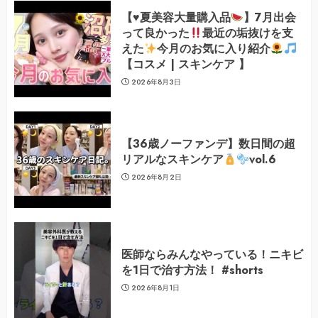
【
♥️
夏美容大量購入品
】7月出会
って良かった
最近の垢抜けを支
えた
今月のお気に入り紹介
【コスメ | スキンケア 】
2026年8月3日
【36歳ノーファンデ】数日間の超
リアルなスキンケア
vol.6
2026年8月2日
医師ならみんなやっている！ニキビ
を1日で治す方法！ #shorts
2026年8月1日