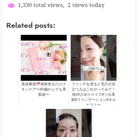
1,330 total views, 2 views today
Related posts:
美容整形
簡単塗るだけス
ファンデを塗ると毛穴が目
キンケア〜60歳からでも美
立つ人はこれやってみて！
肌道〜
#pr#さゆりメイク#つる凛
肌#ファンデーション#オル
ビスユー