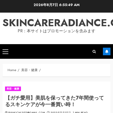
Skip
2026年8月7日
6:55:50 AM
to
content
SKINCARERADIANCE
PR：本サイトはプロモーションを含みます
Primary
Menu
Home
美容・健康
美容・健康
【ガチ愛用】美肌を保ってきた7年間使って
るスキンケアが今一番買い時！
PIKAKICHI2015@GMAIL.COM
2022年11月27日
1 MIN READ