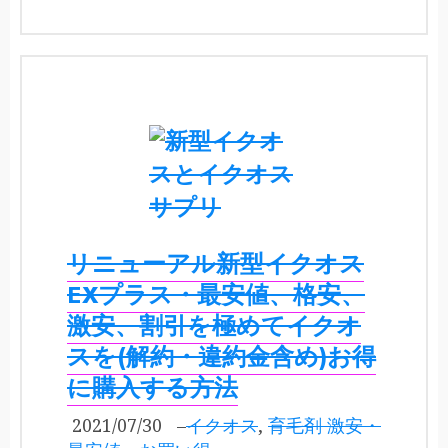
リニューアル新型イクオス
EXプラス・最安値、格安、
激安、割引を極めてイクオ
スを(解約・違約金含め)お得
に購入する方法
2021/07/30
–
イクオス
,
育毛剤 激安・