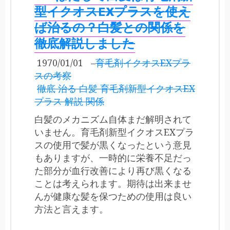
型イクオスEXプラスを使え
ば治るの？白髪との関係を
徹底解説しました
1970/01/01
–
育毛剤イクオスEXプラ
スの考察
徹底 治る 白髪 育毛剤新型イクオスEX
プラス 解説 関係
白髪のメカニズム自体まだ解明されて
いません。育毛剤新型イクオスEXプラ
スの使用で髪が黒くなったという意見
もありますが、一時的に栄養不足だっ
た部分が血行改善により再び黒くなる
ことは考えられます。期待は出来ませ
んが健康な髪を保つための使用は良い
方法と言えます。