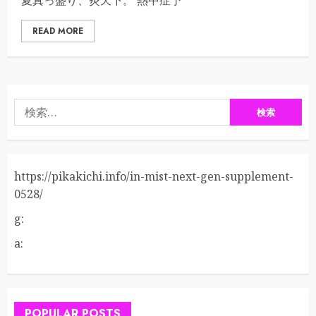
夏真っ盛り、炎天下。 熱中症予
READ MORE
検
索:
https://pikakichi.info/in-mist-next-gen-supplement-
0528/
g:
a:
POPULAR POSTS