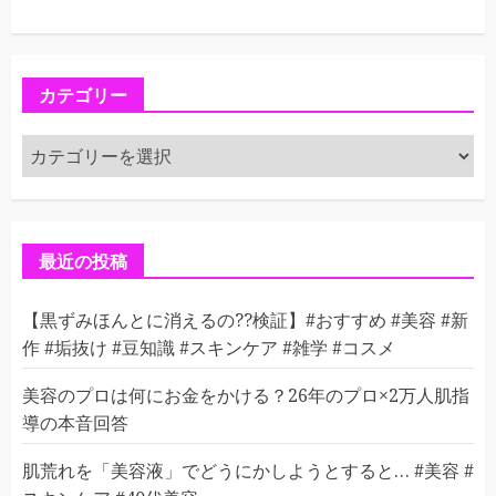
カテゴリー
カ
テ
ゴ
リ
ー
最近の投稿
【黒ずみほんとに消えるの??検証】#おすすめ #美容 #新
作 #垢抜け #豆知識 #スキンケア #雑学 #コスメ
美容のプロは何にお金をかける？26年のプロ×2万人肌指
導の本音回答
肌荒れを「美容液」でどうにかしようとすると… #美容 #