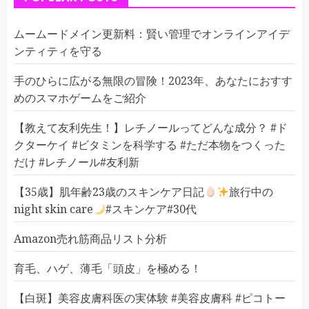
ムームードメイン更新料：賢い管理でオンラインアイデ
ンティティを守る
手のひらに広がる無限の冒険！2023年、あなたにおすす
めのスマホゲームをご紹介
【教えて友利先生！】レチノールってどんな成分？ #ド
クターケイ #ビタミンを科学する #ただ本物をつくった
だけ #レチノール#友利新
【35歳】肌年齢23歳のスキンケア日記
旅行中の
night skin care
#スキンケア#30代
Amazon売れ筋商品リスト分析
育毛、ハゲ、薄毛「頭皮」を極める！
【白斑】美容皮膚科医の実体験 #美容皮膚科 #ピコトー