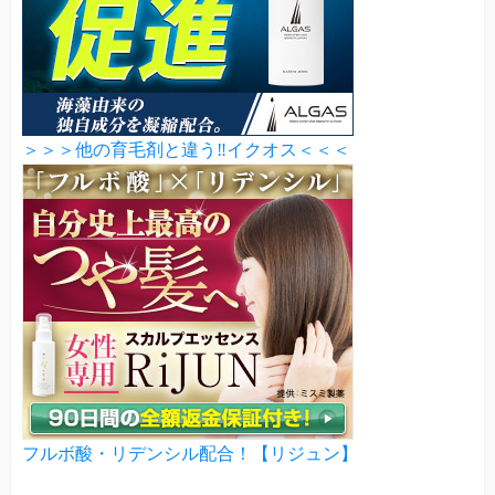
＞＞＞他の育毛剤と違う‼イクオス＜＜＜
フルボ酸・リデンシル配合！【リジュン】