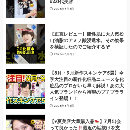
#40代美容
2026年8月6日
【正直レビュー】脂性肌に大人気松
山油脂のアミノ酸浸透水。その効果
を検証したのでご紹介するぞ
2026年8月6日
【8月・9月新作スキンケア5選】今
季大注目の新作化粧品ニュースを化
粧品のプロがいち早く解説！あの大
人気ブランドから待望のプチプララ
イン登場！！
2026年8月4日
【
♥️
夏美容大量購入品
】7月出会
って良かった
最近の垢抜けを支