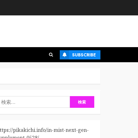
SUBSCRIBE
検
:
ttps://pikakichi.info/in-mist-next-gen-
upplement-0528/