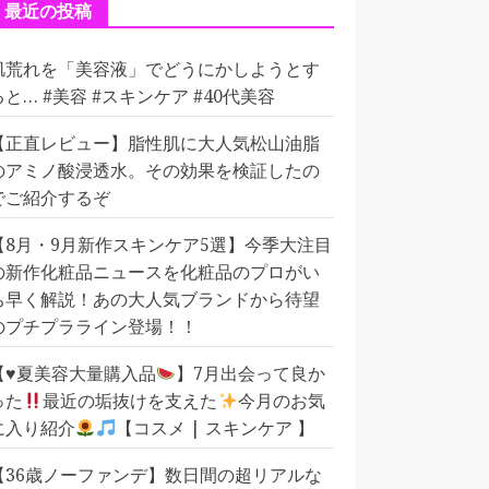
ー
最近の投稿
肌荒れを「美容液」でどうにかしようとす
ると… #美容 #スキンケア #40代美容
【正直レビュー】脂性肌に大人気松山油脂
のアミノ酸浸透水。その効果を検証したの
でご紹介するぞ
【8月・9月新作スキンケア5選】今季大注目
の新作化粧品ニュースを化粧品のプロがい
ち早く解説！あの大人気ブランドから待望
のプチプラライン登場！！
【
♥️
夏美容大量購入品
】7月出会って良か
った
最近の垢抜けを支えた
今月のお気
に入り紹介
【コスメ | スキンケア 】
【36歳ノーファンデ】数日間の超リアルな