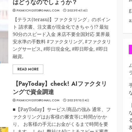
はどうなのでしょうか？
g
PIKAKICHI2015@GMAIL.COM
2023年4月6日
【テラス(terasu)】ファクタリング」のポイン
a
ト 請求書、注文書が現金化できちゃう!? 最短
90分のスピード入金 来店不要全国対応 業界最
安水準の手数料 #ファクタリング, #ファクタリ
ングサービス, #即日現金化, #即日即金, #即日
融資,
READ MORE
【PayToday】check! AIファクタリ
ングで資金調達
PIKAKICHI2015@GMAIL.COM
2022年10月4日
■【PayToday】サービス/商品の強み 通常、フ
ァクタリングはお客様の審査等に時間がかか
り、 お客様の手元にお金がくるまで時間を要
します。 しかし弊社はAIによるスピード審査