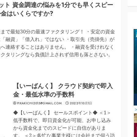
ット 資金調達の悩みを1分でも早くスピー
掛金はいくらですか?
まで最短30分の最速ファクタリング！ ・安定の資金
は「融資」「借入れ」ではない ・取引先（売掛先）が
先へ連絡することはありません。 ・融資を受けれなく
ァクタリングなら負債計上されず信用も落とさない。
【いーばんく】 クラウド契約で即入
金・最低水準の手数料
PIKAKICHI2015@GMAIL.COM
2022年10月1日
◆【いーばんく】 セールスポイント◆ ＜1＞
低手数料で、即日資金化が可能、お申し込み
から資金化までのスピードに自信がありま
す。 ＜2＞多忙な事業主様には会社まで伺う訪