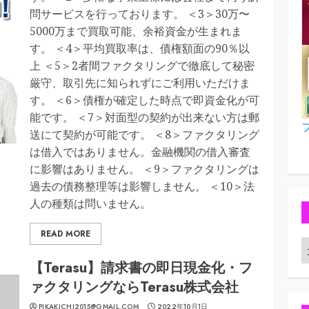
問サービスを行っております。 ＜3＞30万〜
5000万まで買取可能、余裕資金が生まれま
す。 ＜4＞平均買取率は、債権額面の90％以
上 ＜5＞2者間ファクタリングで徹底して秘密
厳守、取引先に知られずにご利用いただけま
す。 ＜6＞債権が確定した時点で即資金化が可
能です。 ＜7＞対面型の契約が出来ない方は郵
送にて契約が可能です。 ＜8＞ファクタリング
は借入ではありません。金融機関の借入審査
に影響はありません。 ＜9＞ファクタリングは
過去の債務整理等は影響しません。 ＜10＞法
人の種類は問いません。
READ MORE
【Terasu】請求書の即日現金化・フ
ァクタリングならTerasu株式会社
PIKAKICHI2015@GMAIL.COM
2022年10月1日