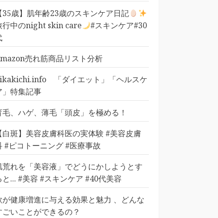
【35歳】肌年齢23歳のスキンケア日記
行中のnight skin care
#スキンケア#30
代
Amazon売れ筋商品リスト分析
pikakichi.info 「ダイエット」「ヘルスケ
ア」特集記事
育毛、ハゲ、薄毛「頭皮」を極める！
【白斑】美容皮膚科医の実体験 #美容皮膚
科 #ピコトーニング #医療事故
肌荒れを「美容液」でどうにかしようとす
ると... #美容 #スキンケア #40代美容
歌が健康増進に与える効果と魅力 、どんな
すごいことができるの？