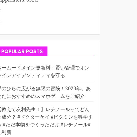
:
:
POPULAR POSTS
ムームードメイン更新料：賢い管理でオン
ラインアイデンティティを守る
手のひらに広がる無限の冒険！2023年、あ
なたにおすすめのスマホゲームをご紹介
【教えて友利先生！】レチノールってどん
な成分？ #ドクターケイ #ビタミンを科学す
る #ただ本物をつくっただけ #レチノール#
友利新