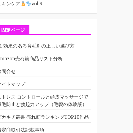
スキンケア
vol.6
固定ページ
01 効果のある育毛剤の正しい選び方
Amazon売れ筋商品リスト分析
お問合せ
サイトマップ
ストレス コントロールと頭皮マッサージで
薄毛防止と勃起力アップ（毛髪の体験談）
ピカキチ叢書 売れ筋ランキングTOP10作品
特定商取引法記載事項