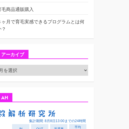
育毛商品通販購入
３ヶ月で育毛実感できるプログラムとは何
か？
アーカイブ
ア
ー
カ
イ
ブ
AH