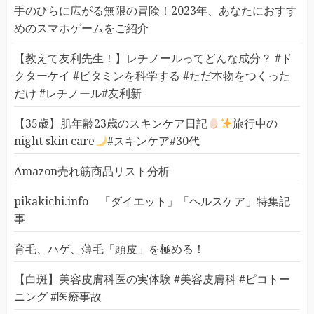
手のひらに広がる無限の冒険！2023年、あなたにおすす
めのスマホゲームをご紹介
【教えて友利先生！】レチノールってどんな成分？ #ド
クターケイ #ビタミンを科学する #ただ本物をつくった
だけ #レチノール#友利新
【35歳】肌年齢23歳のスキンケア日記
旅行中の
night skin care
#スキンケア#30代
Amazon売れ筋商品リスト分析
pikakichi.info 「ダイエット」「ヘルスケア」特集記
事
育毛、ハゲ、薄毛「頭皮」を極める！
【白斑】美容皮膚科医の実体験 #美容皮膚科 #ピコトー
ニング #医療事故