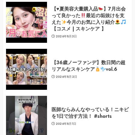
【
♥️
夏美容大量購入品
】7月出会
って良かった
最近の垢抜けを支
えた
今月のお気に入り紹介
【コスメ | スキンケア 】
2026年8月3日
【36歳ノーファンデ】数日間の超
リアルなスキンケア
vol.6
2026年8月2日
医師ならみんなやっている！ニキビ
を1日で治す方法！ #shorts
2026年8月1日