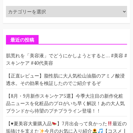
カ
テ
ゴ
リ
ー
最近の投稿
肌荒れを「美容液」でどうにかしようとすると… #美容 #
スキンケア #40代美容
【正直レビュー】脂性肌に大人気松山油脂のアミノ酸浸
透水。その効果を検証したのでご紹介するぞ
【8月・9月新作スキンケア5選】今季大注目の新作化粧
品ニュースを化粧品のプロがいち早く解説！あの大人気
ブランドから待望のプチプラライン登場！！
【
♥️
夏美容大量購入品
】7月出会って良かった
最近の
垢抜けを支えた
今月のお気に入り紹介
【コスメ |