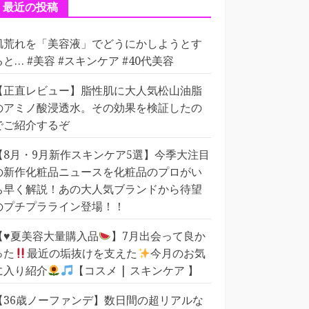
ー
最近の投稿
肌荒れを「美容液」でどうにかしようとす
ると… #美容 #スキンケア #40代美容
【正直レビュー】脂性肌に大人気松山油脂
のアミノ酸浸透水。その効果を検証したの
でご紹介するぞ
【8月・9月新作スキンケア5選】今季大注目
の新作化粧品ニュースを化粧品のプロがい
ち早く解説！あの大人気ブランドから待望
のプチプラライン登場！！
【
♥️
夏美容大量購入品
】7月出会って良か
った
最近の垢抜けを支えた
今月のお気
に入り紹介
【コスメ | スキンケア 】
【36歳ノーファンデ】数日間の超リアルな