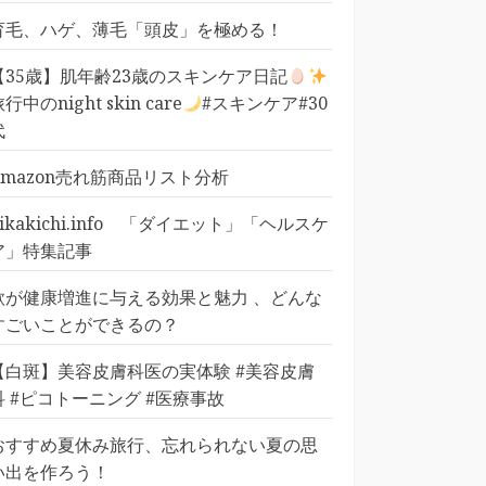
育毛、ハゲ、薄毛「頭皮」を極める！
【35歳】肌年齢23歳のスキンケア日記
行中のnight skin care
#スキンケア#30
代
Amazon売れ筋商品リスト分析
pikakichi.info 「ダイエット」「ヘルスケ
ア」特集記事
歌が健康増進に与える効果と魅力 、どんな
すごいことができるの？
【白斑】美容皮膚科医の実体験 #美容皮膚
科 #ピコトーニング #医療事故
おすすめ夏休み旅行、忘れられない夏の思
い出を作ろう！