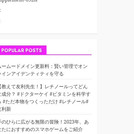
:
:
POPULAR POSTS
ムームードメイン更新料：賢い管理でオン
ラインアイデンティティを守る
【教えて友利先生！】レチノールってどん
な成分？ #ドクターケイ #ビタミンを科学す
る #ただ本物をつくっただけ #レチノール#
友利新
手のひらに広がる無限の冒険！2023年、あ
なたにおすすめのスマホゲームをご紹介