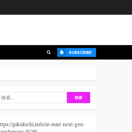
SUBSCRIBE
検
:
ttps://pikakichi.info/in-mist-next-gen-
upplement-0528/