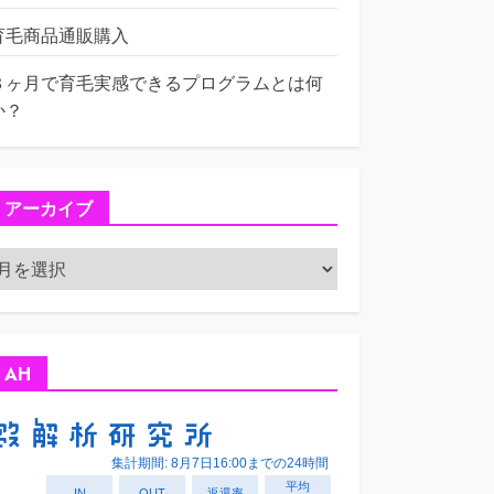
育毛商品通販購入
３ヶ月で育毛実感できるプログラムとは何
か？
アーカイブ
ア
ー
カ
イ
ブ
AH