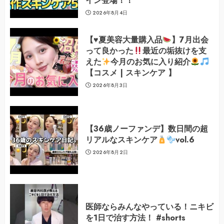
イン登場！！
2026年8月4日
【
♥️
夏美容大量購入品
】7月出会
って良かった
最近の垢抜けを支
えた
今月のお気に入り紹介
【コスメ | スキンケア 】
2026年8月3日
【36歳ノーファンデ】数日間の超
リアルなスキンケア
vol.6
2026年8月2日
医師ならみんなやっている！ニキビ
を1日で治す方法！ #shorts