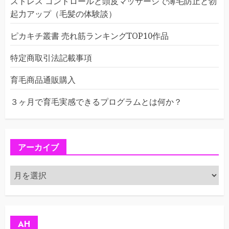
ストレス コントロールと頭皮マッサージで薄毛防止と勃
起力アップ（毛髪の体験談）
ピカキチ叢書 売れ筋ランキングTOP10作品
特定商取引法記載事項
育毛商品通販購入
３ヶ月で育毛実感できるプログラムとは何か？
アーカイブ
ア
ー
カ
イ
ブ
AH