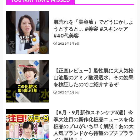
YOU MAY HAVE MISSED
肌荒れを「美容液」でどうにかしよ
うとすると… #美容 #スキンケア
#40代美容
2026年8月6日
【正直レビュー】脂性肌に大人気松
山油脂のアミノ酸浸透水。その効果
を検証したのでご紹介するぞ
2026年8月6日
【8月・9月新作スキンケア5選】今
季大注目の新作化粧品ニュースを化
粧品のプロがいち早く解説！あの大
人気ブランドから待望のプチプララ