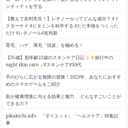
ンティティを守る
【教えて友利先生！】レチノールってどんな成分？ #ド
クターケイ #ビタミンを科学する #ただ本物をつくった
だけ #レチノール#友利新
育毛、ハゲ、薄毛「頭皮」を極める！
【35歳】肌年齢23歳のスキンケア日記
旅行中の
night skin care
#スキンケア#30代
手のひらに広がる無限の冒険！2023年、あなたにおすす
めのスマホゲームをご紹介
歌が健康増進に与える効果と魅力 、どんなすごいことが
できるの？
pikakichi.info 「ダイエット」「ヘルスケア」特集記
事