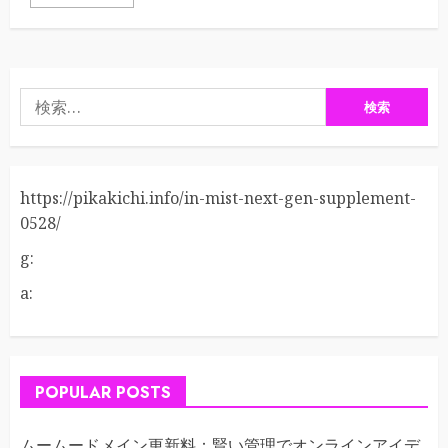
検
索:
https://pikakichi.info/in-mist-next-gen-supplement-
0528/
g:
a:
POPULAR POSTS
ムームードメイン更新料：賢い管理でオンラインアイデ