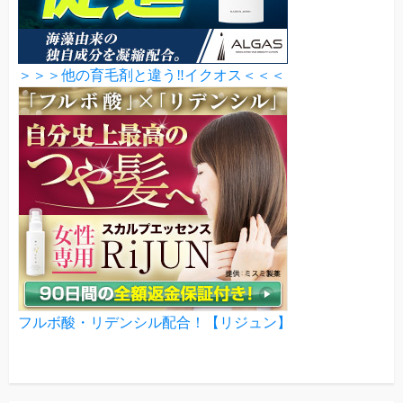
＞＞＞他の育毛剤と違う‼イクオス＜＜＜
フルボ酸・リデンシル配合！【リジュン】