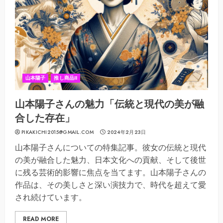
山本陽子
推し商品II
山本陽子さんの魅力「伝統と現代の美が融
合した存在」
PIKAKICHI2015@GMAIL.COM
2024年2月23日
山本陽子さんについての特集記事。彼女の伝統と現代
の美が融合した魅力、日本文化への貢献、そして後世
に残る芸術的影響に焦点を当てます。山本陽子さんの
作品は、その美しさと深い演技力で、時代を超えて愛
され続けています。
READ MORE