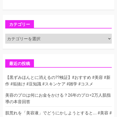
カテゴリー
カ
テ
ゴ
リ
ー
最近の投稿
【黒ずみほんとに消えるの??検証】#おすすめ #美容 #新
作 #垢抜け #豆知識 #スキンケア #雑学 #コスメ
美容のプロは何にお金をかける？26年のプロ×2万人肌指
導の本音回答
肌荒れを「美容液」でどうにかしようとすると… #美容 #