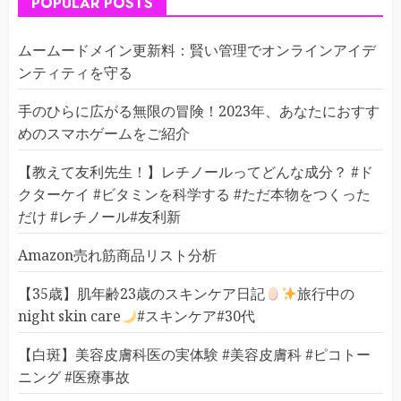
POPULAR POSTS
ムームードメイン更新料：賢い管理でオンラインアイデ
ンティティを守る
手のひらに広がる無限の冒険！2023年、あなたにおすす
めのスマホゲームをご紹介
【教えて友利先生！】レチノールってどんな成分？ #ド
クターケイ #ビタミンを科学する #ただ本物をつくった
だけ #レチノール#友利新
Amazon売れ筋商品リスト分析
【35歳】肌年齢23歳のスキンケア日記
旅行中の
night skin care
#スキンケア#30代
【白斑】美容皮膚科医の実体験 #美容皮膚科 #ピコトー
ニング #医療事故