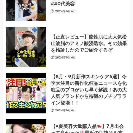
#40代美容
2026年8月6日
【正直レビュー】脂性肌に大人気松
山油脂のアミノ酸浸透水。その効果
を検証したのでご紹介するぞ
2026年8月6日
【8月・9月新作スキンケア5選】今
季大注目の新作化粧品ニュースを化
粧品のプロがいち早く解説！あの大
人気ブランドから待望のプチプララ
イン登場！！
2026年8月4日
【
♥️
夏美容大量購入品
】7月出会
って良かった
最近の垢抜けを支