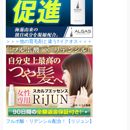
＞＞＞他の育毛剤と違う‼イクオス＜＜＜
フルボ酸・リデンシル配合！【リジュン】