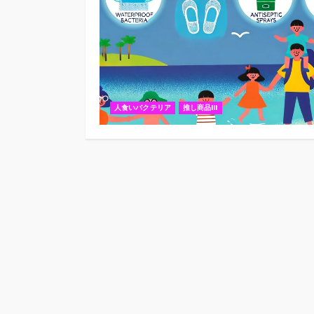
人食いバクテリア
推し商品III