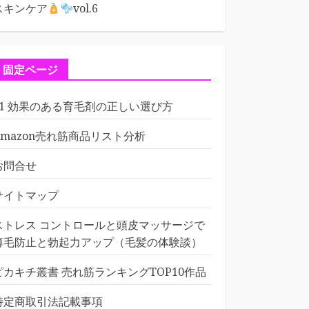
スキンケア
vol.6
固定ページ
01 効果のある育毛剤の正しい選び方
Amazon売れ筋商品リスト分析
お問合せ
サイトマップ
ストレス コントロールと頭皮マッサージで
薄毛防止と勃起力アップ（毛髪の体験談）
ピカキチ叢書 売れ筋ランキングTOP10作品
特定商取引法記載事項