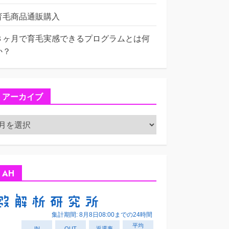
育毛商品通販購入
３ヶ月で育毛実感できるプログラムとは何
か？
アーカイブ
ア
ー
カ
イ
ブ
AH