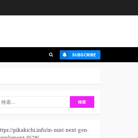
SUBSCRIBE
検
:
ttps://pikakichi.info/in-mist-next-gen-
upplement-0528/