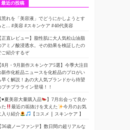
ー
最近の投稿
肌荒れを「美容液」でどうにかしようとす
ると… #美容 #スキンケア #40代美容
【正直レビュー】脂性肌に大人気松山油脂
のアミノ酸浸透水。その効果を検証したの
でご紹介するぞ
【8月・9月新作スキンケア5選】今季大注目
の新作化粧品ニュースを化粧品のプロがい
ち早く解説！あの大人気ブランドから待望
のプチプラライン登場！！
【
♥️
夏美容大量購入品
】7月出会って良か
った
最近の垢抜けを支えた
今月のお気
に入り紹介
【コスメ | スキンケア 】
【36歳ノーファンデ】数日間の超リアルな