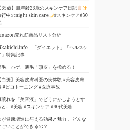
【35歳】肌年齢23歳のスキンケア日記
行中のnight skin care
#スキンケア#30
代
Amazon売れ筋商品リスト分析
pikakichi.info 「ダイエット」「ヘルスケ
ア」特集記事
育毛、ハゲ、薄毛「頭皮」を極める！
【白斑】美容皮膚科医の実体験 #美容皮膚
科 #ピコトーニング #医療事故
肌荒れを「美容液」でどうにかしようとす
ると... #美容 #スキンケア #40代美容
歌が健康増進に与える効果と魅力 、どんな
すごいことができるの？