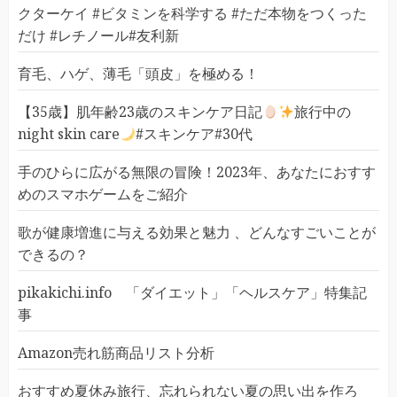
クターケイ #ビタミンを科学する #ただ本物をつくった
だけ #レチノール#友利新
育毛、ハゲ、薄毛「頭皮」を極める！
【35歳】肌年齢23歳のスキンケア日記
旅行中の
night skin care
#スキンケア#30代
手のひらに広がる無限の冒険！2023年、あなたにおすす
めのスマホゲームをご紹介
歌が健康増進に与える効果と魅力 、どんなすごいことが
できるの？
pikakichi.info 「ダイエット」「ヘルスケア」特集記
事
Amazon売れ筋商品リスト分析
おすすめ夏休み旅行、忘れられない夏の思い出を作ろ