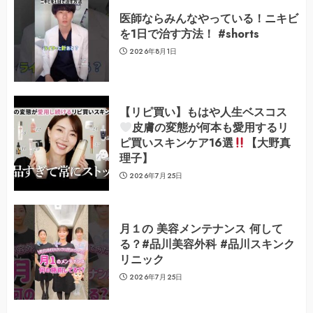
医師ならみんなやっている！ニキビ
を1日で治す方法！ #shorts
2026年8月1日
【リピ買い】もはや人生ベスコス
皮膚の変態が何本も愛用するリ
ピ買いスキンケア16選
【大野真
理子】
2026年7月25日
月１の 美容メンテナンス 何して
る？#品川美容外科 #品川スキンク
リニック
2026年7月25日