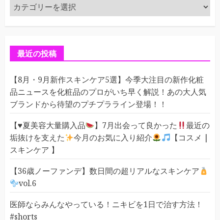
カ
テ
ゴ
リ
ー
最近の投稿
【8月・9月新作スキンケア5選】今季大注目の新作化粧
品ニュースを化粧品のプロがいち早く解説！あの大人気
ブランドから待望のプチプラライン登場！！
【
♥️
夏美容大量購入品
】7月出会って良かった
最近の
垢抜けを支えた
今月のお気に入り紹介
【コスメ |
スキンケア 】
【36歳ノーファンデ】数日間の超リアルなスキンケア
vol.6
医師ならみんなやっている！ニキビを1日で治す方法！
#shorts