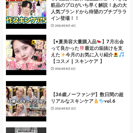
粧品のプロがいち早く解説！あの大
人気ブランドから待望のプチプララ
イン登場！！
2026年8月4日
【
♥️
夏美容大量購入品
】7月出会
って良かった
最近の垢抜けを支
えた
今月のお気に入り紹介
【コスメ | スキンケア 】
2026年8月3日
【36歳ノーファンデ】数日間の超
リアルなスキンケア
vol.6
2026年8月2日