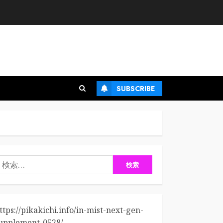
SUBSCRIBE
検
:
ttps://pikakichi.info/in-mist-next-gen-
upplement-0528/