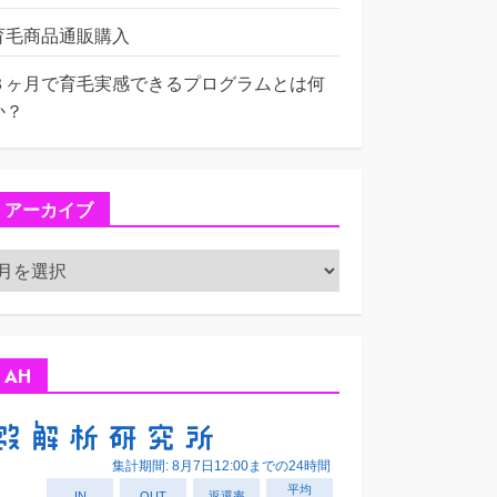
育毛商品通販購入
３ヶ月で育毛実感できるプログラムとは何
か？
アーカイブ
ア
ー
カ
イ
ブ
AH