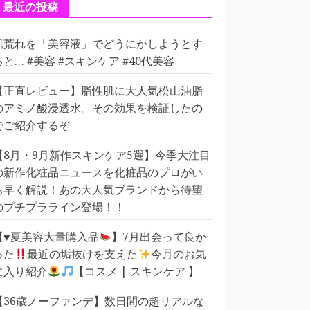
ー
最近の投稿
肌荒れを「美容液」でどうにかしようとす
ると… #美容 #スキンケア #40代美容
【正直レビュー】脂性肌に大人気松山油脂
のアミノ酸浸透水。その効果を検証したの
でご紹介するぞ
【8月・9月新作スキンケア5選】今季大注目
の新作化粧品ニュースを化粧品のプロがい
ち早く解説！あの大人気ブランドから待望
のプチプラライン登場！！
【
♥️
夏美容大量購入品
】7月出会って良か
った
最近の垢抜けを支えた
今月のお気
に入り紹介
【コスメ | スキンケア 】
【36歳ノーファンデ】数日間の超リアルな