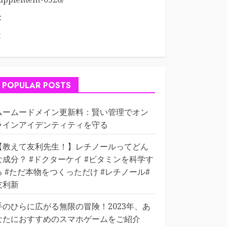
:
:
POPULAR POSTS
ムームードメイン更新料：賢い管理でオン
ラインアイデンティティを守る
【教えて友利先生！】レチノールってどん
な成分？ #ドクターケイ #ビタミンを科学す
る #ただ本物をつくっただけ #レチノール#
友利新
手のひらに広がる無限の冒険！2023年、あ
なたにおすすめのスマホゲームをご紹介