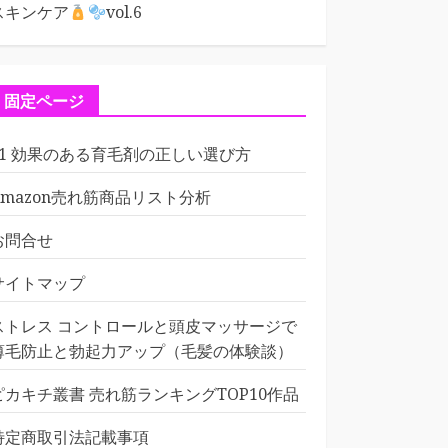
スキンケア
vol.6
固定ページ
01 効果のある育毛剤の正しい選び方
Amazon売れ筋商品リスト分析
お問合せ
サイトマップ
ストレス コントロールと頭皮マッサージで
薄毛防止と勃起力アップ（毛髪の体験談）
ピカキチ叢書 売れ筋ランキングTOP10作品
特定商取引法記載事項