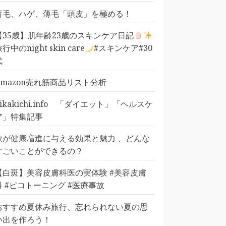
育毛、ハゲ、薄毛「頭皮」を極める！
【35歳】肌年齢23歳のスキンケア日記
行中のnight skin care
#スキンケア#30
代
Amazon売れ筋商品リスト分析
pikakichi.info 「ダイエット」「ヘルスケ
ア」特集記事
歌が健康増進に与える効果と魅力 、どんな
すごいことができるの？
【白斑】美容皮膚科医の実体験 #美容皮膚
科 #ピコトーニング #医療事故
おすすめ夏休み旅行、忘れられない夏の思
い出を作ろう！