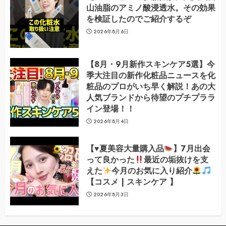
山油脂のアミノ酸浸透水。その効果
を検証したのでご紹介するぞ
2026年8月6日
【8月・9月新作スキンケア5選】今
季大注目の新作化粧品ニュースを化
粧品のプロがいち早く解説！あの大
人気ブランドから待望のプチプララ
イン登場！！
2026年8月4日
【
♥️
夏美容大量購入品
】7月出会
って良かった
最近の垢抜けを支
えた
今月のお気に入り紹介
【コスメ | スキンケア 】
2026年8月3日