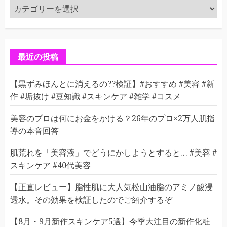
カ
テ
ゴ
リ
ー
最近の投稿
【黒ずみほんとに消えるの??検証】#おすすめ #美容 #新
作 #垢抜け #豆知識 #スキンケア #雑学 #コスメ
美容のプロは何にお金をかける？26年のプロ×2万人肌指
導の本音回答
肌荒れを「美容液」でどうにかしようとすると… #美容 #
スキンケア #40代美容
【正直レビュー】脂性肌に大人気松山油脂のアミノ酸浸
透水。その効果を検証したのでご紹介するぞ
【8月・9月新作スキンケア5選】今季大注目の新作化粧